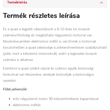
Termékleírás
Termék részletes leírása
Ez a quad a legjobb választásunk a 6-10 éves kis lovasok
számára.Minőségi és megbízható négyütemű motorral van
felszerelve,amiben elektromos indító is van.Ennek a motornak
köszönhetően a quad sebessége a zökkenőmentesen szabályozható
(jobb, mint a kétütemű motoroknál), ezért a legkisebb lovasok
számára is alkalmas.
Ezenkívül a quad szilárd vázzal és számos egyéb biztonsági
funkcióval van felszerelve, amelyek biztosítják a biztonságos
vezetést.
Főbb jellemzők:
erős négyütemű motor 90 köbcentiméteres kapacitással
elektromos indítás