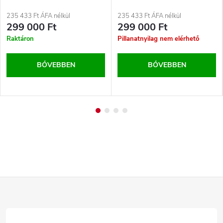
235 433 Ft ÁFA nélkül
235 433 Ft ÁFA nélkül
299 000 Ft
299 000 Ft
Raktáron
Pillanatnyilag nem elérhető
BŐVEBBEN
BŐVEBBEN
L
á