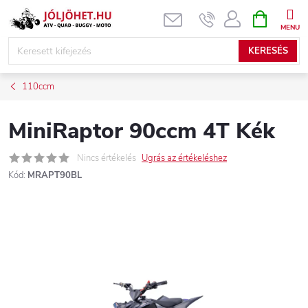
Ugrás
KOSÁR
a
fő
KERESÉS
tartalomhoz
110ccm
MiniRaptor 90ccm 4T Kék
Nincs értékelés
Ugrás az értékeléshez
Kód:
MRAPT90BL