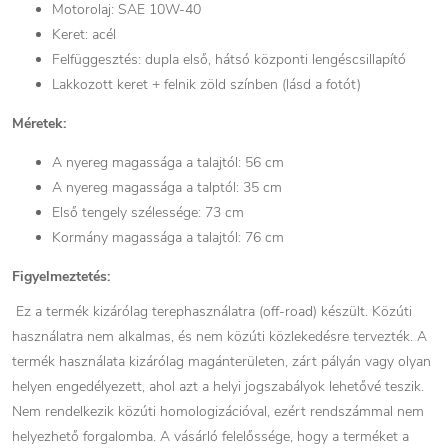
Motorolaj: SAE 10W-40
Keret: acél
Felfüggesztés: dupla első, hátsó központi lengéscsillapító
Lakkozott keret + felnik zöld színben (lásd a fotót)
Méretek:
A nyereg magassága a talajtól: 56 cm
A nyereg magassága a talptól: 35 cm
Első tengely szélessége: 73 cm
Kormány magassága a talajtól: 76 cm
Figyelmeztetés:
Ez a termék kizárólag terephasználatra (off-road) készült. Közúti
használatra nem alkalmas, és nem közúti közlekedésre tervezték. A
termék használata kizárólag magánterületen, zárt pályán vagy olyan
helyen engedélyezett, ahol azt a helyi jogszabályok lehetővé teszik.
Nem rendelkezik közúti homologizációval, ezért rendszámmal nem
helyezhető forgalomba. A vásárló felelőssége, hogy a terméket a