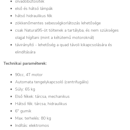
olvadóbiztosíték
első és hátsó lámpák
hátsó hidraulikus fék
zökkenőmentes sebességkorlátozás lehetősége
csak Natural95-öt töltenek a tartályba, és nem szükséges
olajjal hígítani (mint a kétütemű motoroknál)
távirányító - lehetőség a quad távoli kikapcsolására és
elindítására
Technikai paraméterek:
90cc, 4T motor
Automata tengelykapcsoló (centrifugális)
Súly: 65 kg
Első fékek: tárcsa, mechanikus
Hátsó fék: tárcsa, hidraulikus
6" gumik
Max. terhelés: 80 kg
Indítás: elektromos