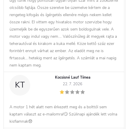
úgy tűnik hogy pontosan ugyan olyan szar mint a 100ezerrel
olcsóbb fajtája. Össze szerelve be üzemelve kértem de a
rengeteg kifogás és ígérgetés ellenére mégis nekem kellet
össze rakni. El vittem egy hivatalos motor szervizbe hogy
üzemeljék be de egyszerűen azok sem boldogulnak vele. A
motor vagy indul vagy nem…. Valószínűleg át megyek rajta a
teherautóval és kirakom a kuka mellé. Köze kettő száz ezer
forintért ennyit várhat az ember. Az eladót meg ne is
firtassuk… hetekig ment az ígérgetés. A számlát a mai napig
nem kaptam meg.
Kocsisné Lauf Tímea
KT
22. 7. 2026
A motor 1 hét alatt nem érkezett meg és a bolttól sem
kaptam választ az e-mailomra!🙄 Szülinapi ajándék lett volna
kisfiamnak😞