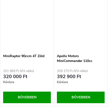
MiniRaptor 90ccm 4T Zöld
Apollo Motors
MiniCommander 110cc
251 969 Ft ÁFA nélkül
309 370 Ft ÁFA nélkül
320 000 Ft
392 900 Ft
Kérésre
Kérésre
BŐVEBBEN
BŐVEBBEN