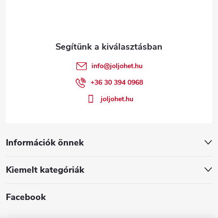
b
l
é
info
@
joljohet.hu
c
+36 30 394 0968
joljohet.hu
Információk önnek
Kiemelt kategóriák
Facebook