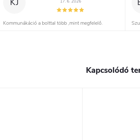
KJ
17. 6. 2026
Kommunákáció a bolttal több ,mint megfelelő.
Szu
Kapcsolódó te