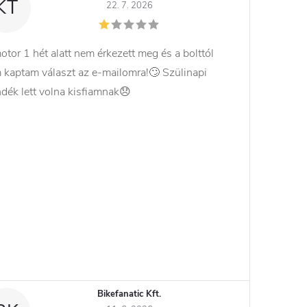
KT
22. 7. 2026
otor 1 hét alatt nem érkezett meg és a bolttól
 kaptam választ az e-mailomra!🙄 Szülinapi
ndék lett volna kisfiamnak😞
Bikefanatic Kft.