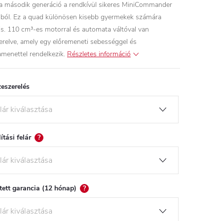
a második generáció a rendkívül sikeres MiniCommander
ból. Ez a quad különösen kisebb gyermekek számára
lis. 110 cm³-es motorral és automata váltóval van
zerelve, amely egy előremeneti sebességgel és
amenettel rendelkezik.
Részletes információ
eszerelés
lítási felár
?
tett garancia (12 hónap)
?