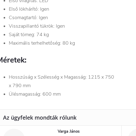
Első világítás: LED
Első lökhárító: Igen
Csomagtartó: Igen
Visszapillantó tükrök: Igen
Saját tömeg: 74 kg
Maximális terhelhetőség: 80 kg
Méretek:
Hosszúság x Szélesség x Magasság: 1215 x 750
x 790 mm
Ülésmagasság: 600 mm
Varga János