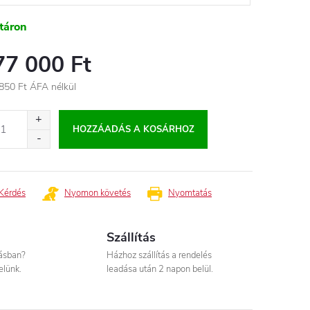
táron
77 000 Ft
850 Ft
ÁFA nélkül
égár:
HOZZÁADÁS A KOSÁRHOZ
Kérdés
Nyomon követés
Nyomtatás
Szállítás
tásban?
Házhoz szállítás a rendelés
elünk.
leadása után 2 napon belül.