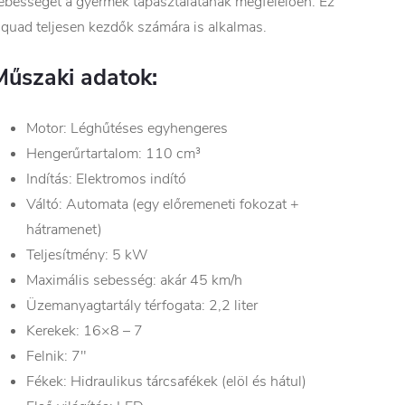
ebességet a gyermek tapasztalatának megfelelően. Ez
 quad teljesen kezdők számára is alkalmas.
Műszaki adatok:
Motor: Léghűtéses egyhengeres
Hengerűrtartalom: 110 cm³
Indítás: Elektromos indító
Váltó: Automata (egy előremeneti fokozat +
hátramenet)
Teljesítmény: 5 kW
Maximális sebesség: akár 45 km/h
Üzemanyagtartály térfogata: 2,2 liter
Kerekek: 16×8 – 7
Felnik: 7″
Fékek: Hidraulikus tárcsafékek (elöl és hátul)