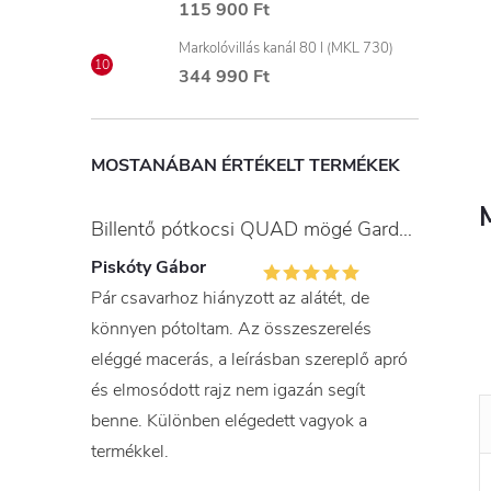
115 900 Ft
Markolóvillás kanál 80 l (MKL 730)
344 990 Ft
MOSTANÁBAN ÉRTÉKELT TERMÉKEK
Billentő pótkocsi QUAD mögé Gardner
Piskóty Gábor
Pár csavarhoz hiányzott az alátét, de
könnyen pótoltam. Az összeszerelés
eléggé macerás, a leírásban szereplő apró
és elmosódott rajz nem igazán segít
benne. Különben elégedett vagyok a
termékkel.