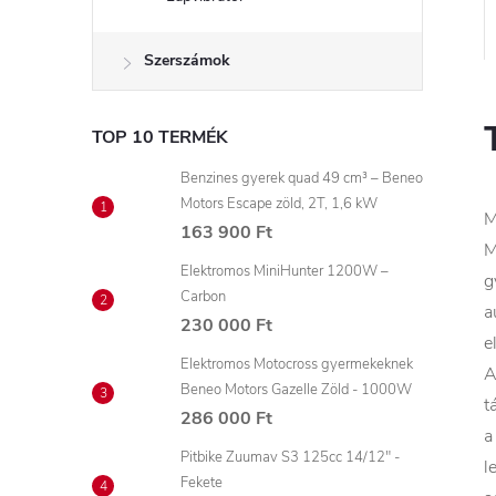
Szerszámok
TOP 10 TERMÉK
Benzines gyerek quad 49 cm³ – Beneo
Motors Escape zöld, 2T, 1,6 kW
M
163 900 Ft
M
Elektromos MiniHunter 1200W –
g
Carbon
a
230 000 Ft
e
Elektromos Motocross gyermekeknek
A
Beneo Motors Gazelle Zöld - 1000W
t
286 000 Ft
a
Pitbike Zuumav S3 125cc 14/12" -
l
Fekete