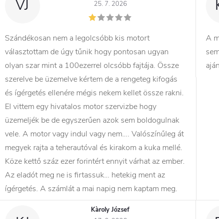
VJ
25. 7. 2026
Szándékosan nem a legolcsóbb kis motort
A m
választottam de úgy tűnik hogy pontosan ugyan
sem
olyan szar mint a 100ezerrel olcsóbb fajtája. Össze
ajá
szerelve be üzemelve kértem de a rengeteg kifogás
és ígérgetés ellenére mégis nekem kellet össze rakni.
El vittem egy hivatalos motor szervizbe hogy
üzemeljék be de egyszerűen azok sem boldogulnak
vele. A motor vagy indul vagy nem…. Valószínűleg át
megyek rajta a teherautóval és kirakom a kuka mellé.
Köze kettő száz ezer forintért ennyit várhat az ember.
Az eladót meg ne is firtassuk… hetekig ment az
ígérgetés. A számlát a mai napig nem kaptam meg.
Kàroly József