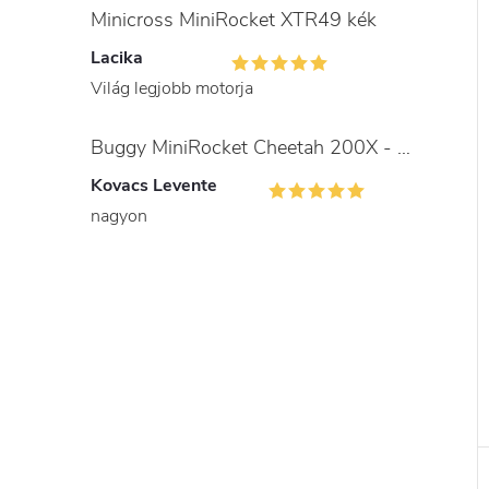
Minicross MiniRocket XTR49 kék
Lacika
Világ legjobb motorja
Buggy MiniRocket Cheetah 200X - gyerekeknek és felnőtteknek
Kovacs Levente
nagyon