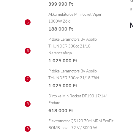
s
399 990 Ft
a
Akkumulátoros Minirocket Viper
1000W Zöld
188 000 Ft
Pitbike Leramotors By Apollo
THUNDER 300cc 21/18
Narancssárga
1 025 000 Ft
Pitbike Leramotors By Apollo
THUNDER 300cc 21/18 Zöld
1 025 000 Ft
Dirtbike MiniRocket DT190 17/14"
Enduro
618 000 Ft
Elektromotor QS120 70H MRM EcoPit
BOMB-hoz – 72 V / 3000 W