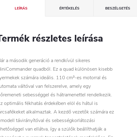
LEÍRÁS
ÉRTÉKELÉS
BESZÉLGETÉS
Termék részletes leírása
ár a második generáció a rendkívül sikeres
iniCommander quadból. Ez a quad különösen kisebb
yermekek számára ideális. 110 cm³-es motorral és
utomata váltóval van felszerelve, amely egy
lőremeneti sebességgel és hátramenettel rendelkezik.
z optimális fékhatás érdekében elöl és hátul is
árcsafékeket alkalmaztak. A kezdő vezetők számára ez
 modell távirányítóval és sebességkorlátozási
ehetőséggel van ellátva, így a szülők beállíthatják a