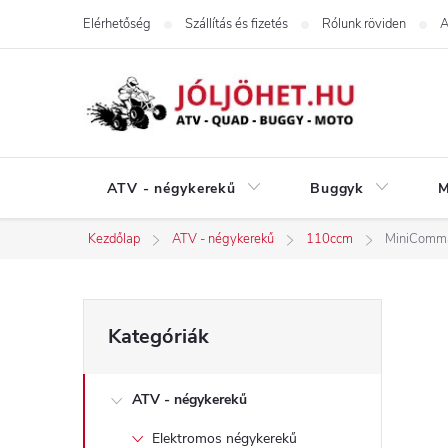
Ugrás
Elérhetőség
Szállítás és fizetés
Rólunk röviden
A
a
fő
tartalomhoz
ATV - négykerekű
Buggyk
M
Kezdőlap
ATV - négykerekű
110ccm
MiniComma
O
Kategóriák
Kategóriák
átugrása
l
ATV - négykerekű
d
Elektromos négykerekű