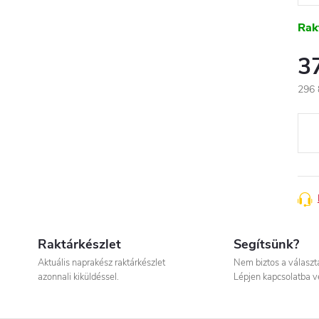
Rak
3
296 
Egys
Raktárkészlet
Segítsünk?
Aktuális naprakész raktárkészlet
Nem biztos a válasz
azonnali kiküldéssel.
Lépjen kapcsolatba v