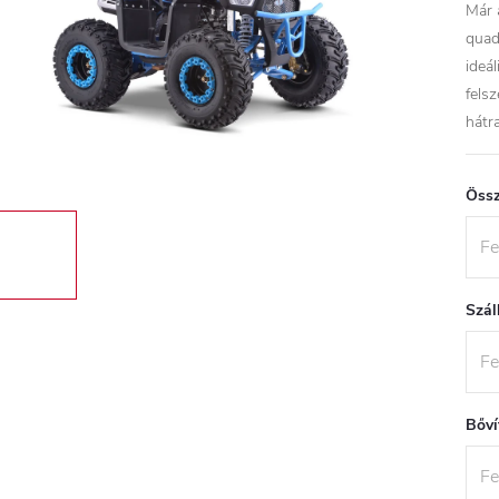
Már 
quad
ideá
fels
hátr
Össz
Szál
Bőví