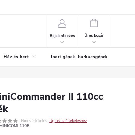
Reklamáció
KOSÁR
Üres kosár
Bejelentkezés
Ház és kert
Ipari gépek, barkácsgépek
S
iniCommander II 110cc
ék
Nincs értékelés
Ugrás az értékeléshez
MINICOMII110B