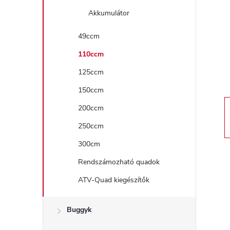
a
Akkumulátor
l
49ccm
110ccm
s
125ccm
ó
150ccm
p
200ccm
250ccm
a
300cm
n
Rendszámozható quadok
ATV-Quad kiegészítők
e
l
Buggyk