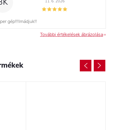
BK
11. 6. 2026
per gép!!!Imádjuk!!
További értékelések ábrázolása
rmékek