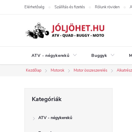
Ugrás
Elérhetőség
Szállítás és fizetés
Rólunk röviden
A
a
fő
tartalomhoz
ATV - négykerekű
Buggyk
M
Kezdőlap
Motorok
Motor összeszerelés
Alkatrés
O
Kategóriák
Kategóriák
átugrása
l
ATV - négykerekű
d