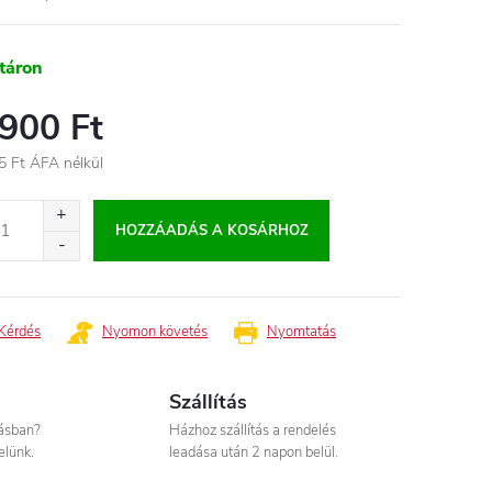
táron
 900 Ft
5 Ft ÁFA nélkül
égár:
HOZZÁADÁS A KOSÁRHOZ
Kérdés
Nyomon követés
Nyomtatás
Szállítás
tásban?
Házhoz szállítás a rendelés
elünk.
leadása után 2 napon belül.