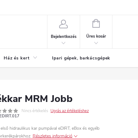
Reklamáció
KOSÁR
Üres kosár
Bejelentkezés
Ház és kert
Ipari gépek, barkácsgépek
S
ékkar MRM Jobb
Nincs értékelés
Ugrás az értékeléshez
EDIRT.017
 első hidraulikus kar pumpával eDIRT, eBox és egyéb
rkerékpárokhoz.
Részletes információ