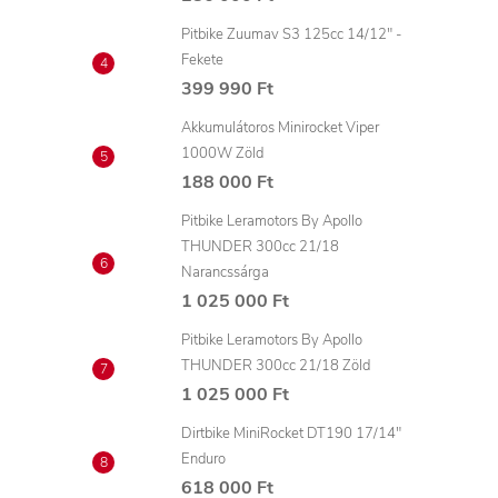
Pitbike Zuumav S3 125cc 14/12" -
Fekete
399 990 Ft
Akkumulátoros Minirocket Viper
1000W Zöld
188 000 Ft
Pitbike Leramotors By Apollo
THUNDER 300cc 21/18
Narancssárga
1 025 000 Ft
Pitbike Leramotors By Apollo
THUNDER 300cc 21/18 Zöld
1 025 000 Ft
Dirtbike MiniRocket DT190 17/14"
Enduro
618 000 Ft