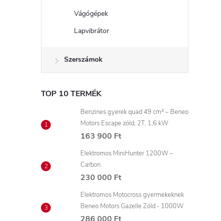
Vágógépek
Lapvibrátor
Szerszámok
TOP 10 TERMÉK
Benzines gyerek quad 49 cm³ – Beneo
Motors Escape zöld, 2T, 1,6 kW
163 900 Ft
Elektromos MiniHunter 1200W –
Carbon
230 000 Ft
Elektromos Motocross gyermekeknek
Beneo Motors Gazelle Zöld - 1000W
286 000 Ft