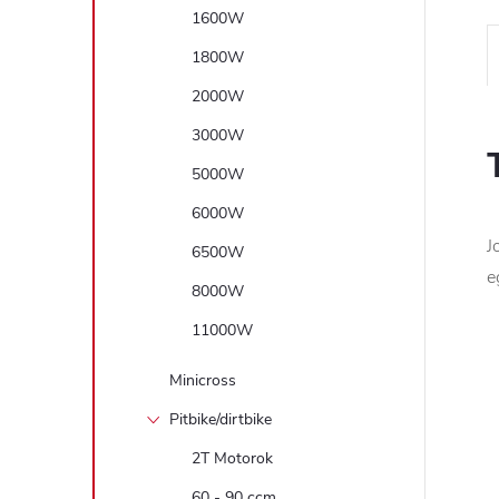
1600W
1800W
2000W
3000W
5000W
6000W
J
6500W
e
8000W
11000W
Minicross
Pitbike/dirtbike
2T Motorok
60 - 90 ccm