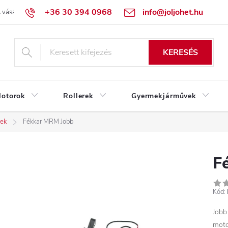
+36 30 394 0968
info@joljohet.hu
 vásárlás lépései
Üzleti feltételek (ÁSZF)
Adatkezelési tájékoztató
KERESÉS
otorok
Rollerek
Gyermekjárművek
zek
Fékkar MRM Jobb
F
Kód:
Jobb
moto