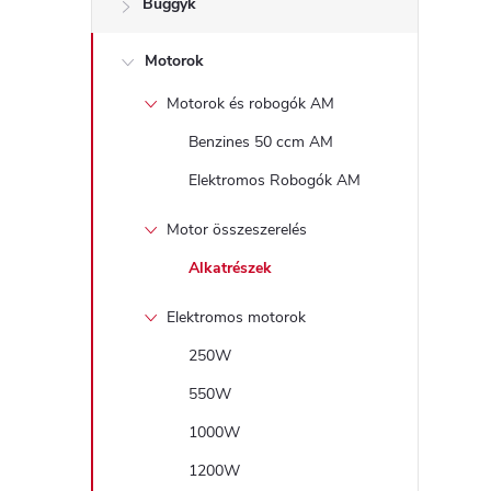
Buggyk
a
Motorok
l
Motorok és robogók AM
s
Benzines 50 ccm AM
ó
Elektromos Robogók AM
p
Motor összeszerelés
Alkatrészek
a
Elektromos motorok
n
250W
e
550W
1000W
l
1200W