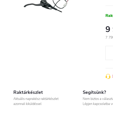
Rak
9
7 79
Egys
Raktárkészlet
Segítsünk?
Aktuális naprakész raktárkészlet
Nem biztos a válasz
azonnali kiküldéssel.
Lépjen kapcsolatba v