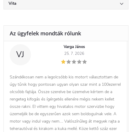
Vita
Varga János
VJ
25. 7. 2026
Szándékosan nem a legolcsóbb kis motort választottam de
úgy tűnik hogy pontosan ugyan olyan szar mint a 100ezerrel
olcsóbb fajtája. Össze szerelve be üzemelve kértem de a
rengeteg kifogás és ígérgetés ellenére mégis nekem kellet
össze rakni. El vittem egy hivatalos motor szervizbe hogy
üzemeljék be de egyszerűen azok sem boldogulnak vele. A
motor vagy indul vagy nem…. Valószínűleg át megyek rajta a
teherautóval és kirakom a kuka mellé. Köze kettő száz ezer