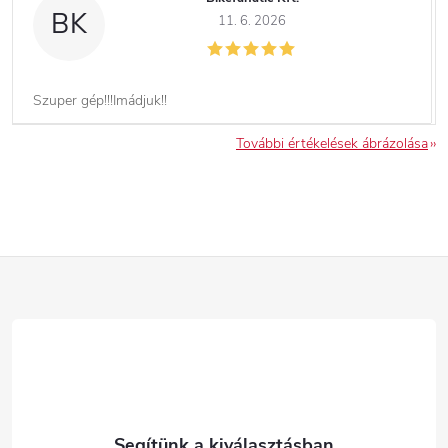
BK
11. 6. 2026
Szuper gép!!!Imádjuk!!
További értékelések ábrázolása
L
á
b
l