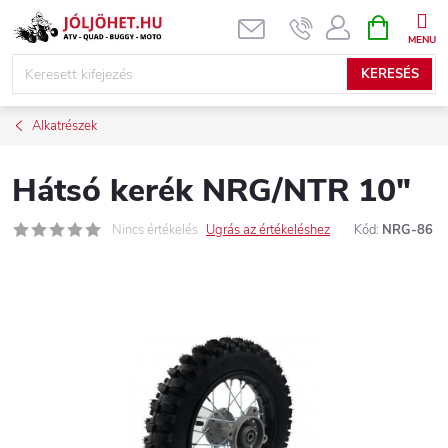
Ugrás
KOSÁR
a
fő
KERESÉS
tartalomhoz
Alkatrészek
Hátsó kerék NRG/NTR 10"
Nincs értékelés
Ugrás az értékeléshez
Kód:
NRG-86