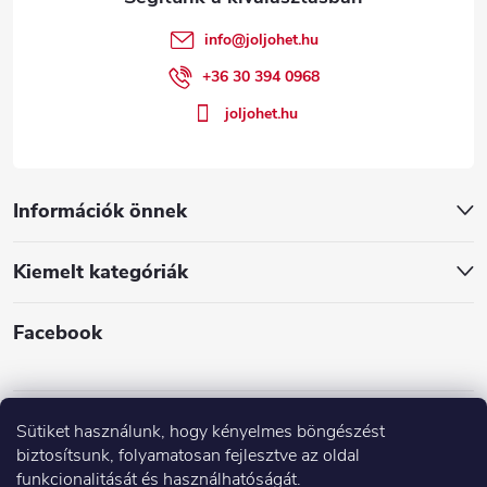
é
info
@
joljohet.hu
c
+36 30 394 0968
joljohet.hu
Információk önnek
Kiemelt kategóriák
Facebook
Sütiket használunk, hogy kényelmes böngészést
biztosítsunk, folyamatosan fejlesztve az oldal
funkcionalitását és használhatóságát.
Árak és paraméterek összehasonlítása az Árukeresőn