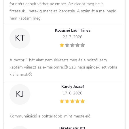
forintért ennyit várhat az ember. Az eladót meg ne is
firtassuk… hetekig ment az ígérgetés. A számlát a mai napig
nem kaptam meg.
Kocsisné Lauf Tímea
KT
22. 7. 2026
A motor 1 hét alatt nem érkezett meg és a bolttól sem
kaptam választ az e-mailomra!🙄 Szülinapi ajándék lett volna
kisfiamnak😞
Kàroly József
KJ
17. 6. 2026
Kommunákáció a bolttal több ,mint megfelelő.
Bikefanatic Kft.