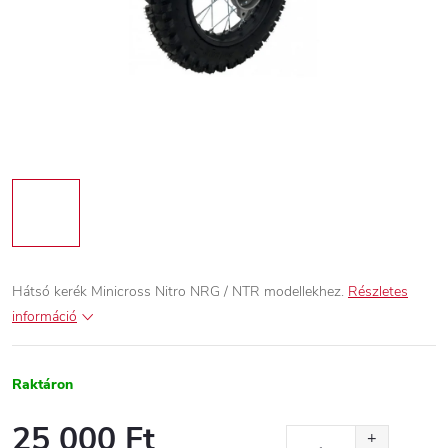
Hátsó kerék Minicross Nitro NRG / NTR modellekhez.
Részletes
információ
Raktáron
25 000 Ft