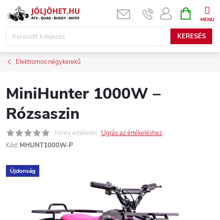
Ugrás
KOSÁR
a
fő
KERESÉS
tartalomhoz
Elektromos négykerekű
MiniHunter 1000W –
Rózsaszin
Nincs értékelés
Ugrás az értékeléshez
Kód:
MHUNT1000W-P
Újdonság