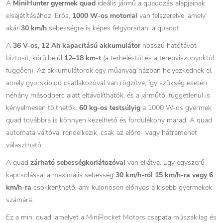
A
MiniHunter gyermek quad
ideális jármű a quadozás alapjainak
elsajátításához. Erős,
1000 W-os motorral
van felszerelve, amely
akár
30 km/h
sebességre is képes felgyorsítani a quadot.
A
36 V-os, 12 Ah kapacitású akkumulátor
hosszú hatótávot
biztosít, körülbelül
12–18 km-t
(a terheléstől és a terepviszonyoktól
függően). Az akkumulátorok egy műanyag házban helyezkednek el,
amely gyorskioldó csatlakozóval van rögzítve, így szükség esetén
néhány másodperc alatt eltávolíthatók, és a járműtől függetlenül is
kényelmesen tölthetők.
60 kg-os testsúlyig
a 1000 W-os gyermek
quad továbbra is könnyen kezelhető és fordulékony marad. A quad
automata váltóval rendelkezik, csak az előre- vagy hátramenet
választható.
A quad
zárható sebességkorlátozóval
van ellátva. Egy egyszerű
kapcsolással a maximális sebesség
30 km/h-ról 15 km/h-ra vagy 6
km/h-ra
csökkenthető, ami különösen előnyös a kisebb gyermekek
számára.
Ez a mini quad, amelyet a MiniRocket Motors csapata műszakilag és