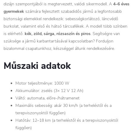
dizájn szempontjából is megtervezett, valódi sikermodell. A
4–6 éves
gyermekek
számára fejlesztett szabadidős jármű a legfontosabb
biztonsági elemekkel rendelkezik: sebességkorlátozó, láncvédő
burkolat, valamint első és hátsó tárcsafékek. A modell több színben
is elérhető:
kék, zöld, sárga, rózsaszín és piros
. Segítségre van
szüksége a jármű karbantartásával kapcsolatban? Forduljon
bizalommal csapatunkhoz, készséggel állunk rendelkezésére.
Műszaki adatok
Motor teljesítménye: 1000 W
Akkumulátor: zselés (3× 12 V 12 Ah)
Váltó: automata, előre-/hátramenet
Maximális sebesség: akár 30 km/h (a terheléstől és a
terepviszonyoktól függően)
Hatótáv: 12–18 km (a terheléstől és a terepviszonyoktól
függően)