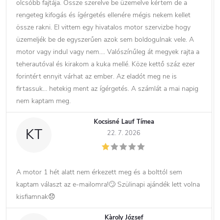
olcsóbb fajtája. Össze szerelve be üzemelve kértem de a
rengeteg kifogás és ígérgetés ellenére mégis nekem kellet
össze rakni. El vittem egy hivatalos motor szervizbe hogy
üzemeljék be de egyszerűen azok sem boldogulnak vele. A
motor vagy indul vagy nem…. Valószínűleg át megyek rajta a
teherautóval és kirakom a kuka mellé. Köze kettő száz ezer
forintért ennyit várhat az ember. Az eladót meg ne is
firtassuk… hetekig ment az ígérgetés. A számlát a mai napig
nem kaptam meg.
Kocsisné Lauf Tímea
KT
22. 7. 2026
A motor 1 hét alatt nem érkezett meg és a bolttól sem
kaptam választ az e-mailomra!🙄 Szülinapi ajándék lett volna
kisfiamnak😞
Kàroly József