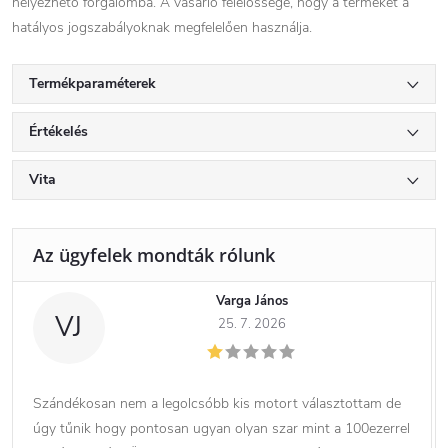
helyezhető forgalomba. A vásárló felelőssége, hogy a terméket a
hatályos jogszabályoknak megfelelően használja.
Termékparaméterek
Értékelés
Vita
Varga János
VJ
25. 7. 2026
Szándékosan nem a legolcsóbb kis motort választottam de
úgy tűnik hogy pontosan ugyan olyan szar mint a 100ezerrel