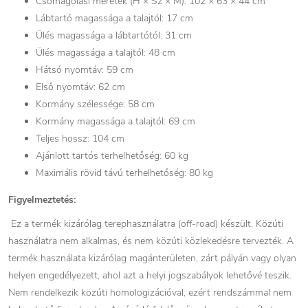
Csomagolási méretek (H × Sz × M): 102 × 63 × 44 cm
Lábtartó magassága a talajtól: 17 cm
Ülés magassága a lábtartótól: 31 cm
Ülés magassága a talajtól: 48 cm
Hátsó nyomtáv: 59 cm
Első nyomtáv: 62 cm
Kormány szélessége: 58 cm
Kormány magassága a talajtól: 69 cm
Teljes hossz: 104 cm
Ajánlott tartós terhelhetőség: 60 kg
Maximális rövid távú terhelhetőség: 80 kg
Figyelmeztetés:
Ez a termék kizárólag terephasználatra (off-road) készült. Közúti
használatra nem alkalmas, és nem közúti közlekedésre tervezték. A
termék használata kizárólag magánterületen, zárt pályán vagy olyan
helyen engedélyezett, ahol azt a helyi jogszabályok lehetővé teszik.
Nem rendelkezik közúti homologizációval, ezért rendszámmal nem