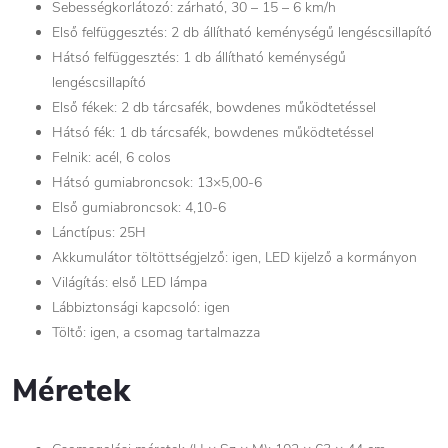
Sebességkorlátozó: zárható, 30 – 15 – 6 km/h
Első felfüggesztés: 2 db állítható keménységű lengéscsillapító
Hátsó felfüggesztés: 1 db állítható keménységű
lengéscsillapító
Első fékek: 2 db tárcsafék, bowdenes működtetéssel
Hátsó fék: 1 db tárcsafék, bowdenes működtetéssel
Felnik: acél, 6 colos
Hátsó gumiabroncsok: 13×5,00-6
Első gumiabroncsok: 4,10-6
Lánctípus: 25H
Akkumulátor töltöttségjelző: igen, LED kijelző a kormányon
Világítás: első LED lámpa
Lábbiztonsági kapcsoló: igen
Töltő: igen, a csomag tartalmazza
Méretek