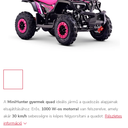
A
MiniHunter gyermek quad
ideális jármű a quadozás alapjainak
elsajátításához. Erős,
1000 W-os motorral
van felszerelve, amely
akár
30 km/h
sebességre is képes felgyorsítani a quadot.
Részletes
információ