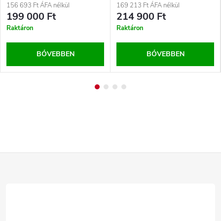
156 693 Ft ÁFA nélkül
169 213 Ft ÁFA nélkül
199 000 Ft
214 900 Ft
Raktáron
Raktáron
BŐVEBBEN
BŐVEBBEN
L
á
b