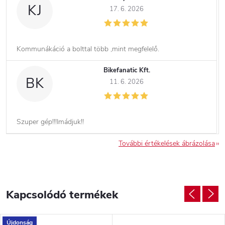
KJ
17. 6. 2026
Kommunákáció a bolttal több ,mint megfelelő.
Bikefanatic Kft.
BK
11. 6. 2026
Szuper gép!!!Imádjuk!!
További értékelések ábrázolása
Kapcsolódó termékek
Újdonság