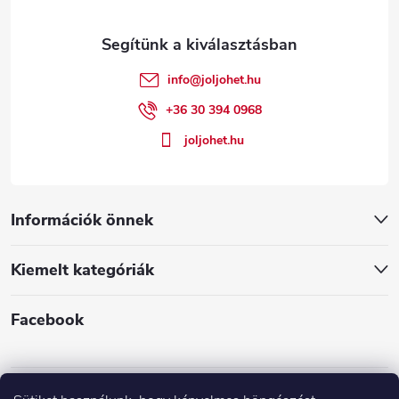
l
é
info
@
joljohet.hu
c
+36 30 394 0968
joljohet.hu
Információk önnek
Kiemelt kategóriák
Facebook