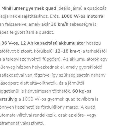
A
MiniHunter gyermek quad
ideális jármű a quadozás
lapjainak elsajátításához. Erős,
1000 W-os motorral
an felszerelve, amely akár
30 km/h
sebességre is
épes felgyorsítani a quadot.
A
36 V-os, 12 Ah kapacitású akkumulátor
hosszú
atótávot biztosít, körülbelül
12–18 km-t
(a terheléstől
s a terepviszonyoktól függően). Az akkumulátorok egy
űanyag házban helyezkednek el, amely gyorskioldó
satlakozóval van rögzítve, így szükség esetén néhány
ásodperc alatt eltávolíthatók, és a járműtől
üggetlenül is kényelmesen tölthetők.
60 kg-os
estsúlyig
a 1000 W-os gyermek quad továbbra is
önnyen kezelhető és fordulékony marad. A quad
utomata váltóval rendelkezik, csak az előre- vagy
átramenet választható.