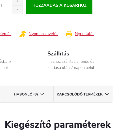
HOZZÁADÁS A KOSÁRHOZ
Kérdés
Nyomon követés
Nyomtatás
Szállítás
tásban?
Házhoz szállítás a rendelés
elünk.
leadása után 2 napon belül.
HASONLÓ (8)
KAPCSOLÓDÓ TERMÉKEK
Kiegészítő paraméterek