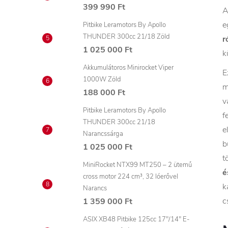
399 990 Ft
A
e
Pitbike Leramotors By Apollo
THUNDER 300cc 21/18 Zöld
r
1 025 000 Ft
k
Akkumulátoros Minirocket Viper
E
1000W Zöld
m
188 000 Ft
v
Pitbike Leramotors By Apollo
f
THUNDER 300cc 21/18
e
Narancssárga
b
1 025 000 Ft
t
MiniRocket NTX99 MT250 – 2 ütemű
é
cross motor 224 cm³, 32 lóerővel
k
Narancs
c
1 359 000 Ft
ASIX XB48 Pitbike 125cc 17"/14" E-