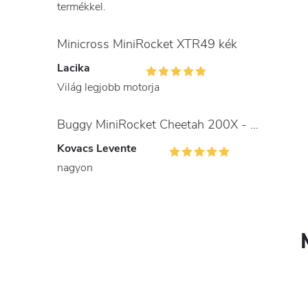
termékkel.
Minicross MiniRocket XTR49 kék
Lacika
Világ legjobb motorja
Buggy MiniRocket Cheetah 200X - gyerekeknek és felnőtteknek
Kovacs Levente
nagyon