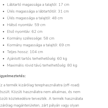
Lábtartó magassága a talajtól: 17 cm
Ülés magassága a lábtartótól: 31 cm
Ülés magassága a talajtól: 48 cm
Hátsó nyomtáv: 59 cm
Első nyomtáv: 62 cm
Kormány szélessége: 58 cm
Kormány magassága a talajtól: 69 cm
Teljes hossz: 104 cm
Ajánlott tartós terhelhetőség: 60 kg
Maximális rövid távú terhelhetőség: 80 kg
igyelmeztetés:
z a termék kizárólag terephasználatra (off-road)
észült. Közúti használatra nem alkalmas, és nem
özúti közlekedésre tervezték. A termék használata
izárólag magánterületen, zárt pályán vagy olyan