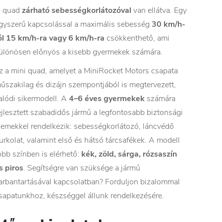
 quad
zárható sebességkorlátozóval
van ellátva. Egy
gyszerű kapcsolással a maximális sebesség
30 km/h-
ól 15 km/h-ra vagy 6 km/h-ra
csökkenthető, ami
ülönösen előnyös a kisebb gyermekek számára.
z a mini quad, amelyet a MiniRocket Motors csapata
űszakilag és dizájn szempontjából is megtervezett,
alódi sikermodell. A
4–6 éves gyermekek
számára
ejlesztett szabadidős jármű a legfontosabb biztonsági
lemekkel rendelkezik: sebességkorlátozó, láncvédő
urkolat, valamint első és hátsó tárcsafékek. A modell
öbb színben is elérhető:
kék, zöld, sárga, rózsaszín
s piros
. Segítségre van szüksége a jármű
arbantartásával kapcsolatban? Forduljon bizalommal
sapatunkhoz, készséggel állunk rendelkezésére.