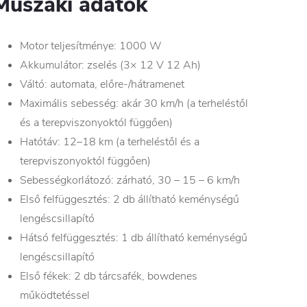
Műszaki adatok
Motor teljesítménye: 1000 W
Akkumulátor: zselés (3× 12 V 12 Ah)
Váltó: automata, előre-/hátramenet
Maximális sebesség: akár 30 km/h (a terheléstől
és a terepviszonyoktól függően)
Hatótáv: 12–18 km (a terheléstől és a
terepviszonyoktól függően)
Sebességkorlátozó: zárható, 30 – 15 – 6 km/h
Első felfüggesztés: 2 db állítható keménységű
lengéscsillapító
Hátsó felfüggesztés: 1 db állítható keménységű
lengéscsillapító
Első fékek: 2 db tárcsafék, bowdenes
működtetéssel