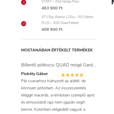
START + Első lámpa Piros
463 900 Ft
ATV Big Warrior 125cc – RS Edition
PLUS – 3GR Quad Fekete
408 900 Ft
MOSTANÁBAN ÉRTÉKELT TERMÉKEK
Billentő pótkocsi QUAD mögé Gardner
Piskóty Gábor
Pár csavarhoz hiányzott az alátét, de
könnyen pótoltam. Az összeszerelés
eléggé macerás, a leírásban szereplő apró
és elmosódott rajz nem igazán segít
benne. Különben elégedett vagyok a