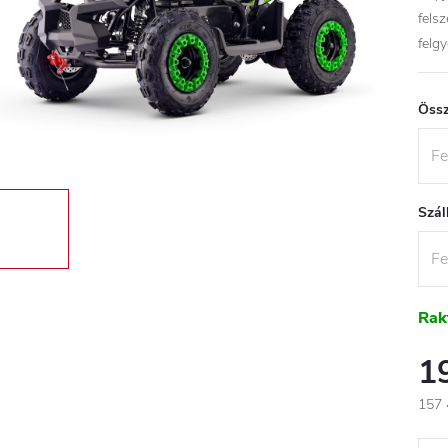
fels
felgy
Össz
Szál
Rak
1
157 
Egys