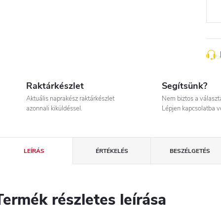
Raktárkészlet
Segítsünk?
Aktuális naprakész raktárkészlet
Nem biztos a válasz
azonnali kiküldéssel.
Lépjen kapcsolatba v
LEÍRÁS
ÉRTÉKELÉS
BESZÉLGETÉS
Termék részletes leírása