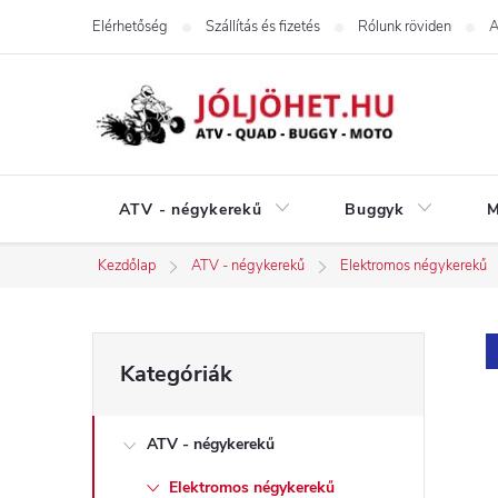
Ugrás
Elérhetőség
Szállítás és fizetés
Rólunk röviden
A
a
fő
tartalomhoz
ATV - négykerekű
Buggyk
M
Kezdőlap
ATV - négykerekű
Elektromos négykerekű
O
Kategóriák
Kategóriák
átugrása
l
ATV - négykerekű
d
Elektromos négykerekű