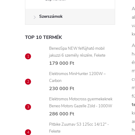
Szerszámok
a
v
k
TOP 10 TERMÉK
BeneoSpa NEW felfújható mobil
h
jakuzzi 6 személy részére, Fekete
é
179 000 Ft
m
Elektromos MiniHunter 1200W –
c
Carbon
m
230 000 Ft
f
Elektromos Motocross gyermekeknek
t
Beneo Motors Gazelle Zöld - 1000W
k
286 000 Ft
a
Pitbike Zuumav S3 125cc 14/12" -
h
Fekete