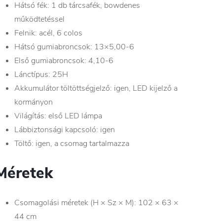
Hátsó fék: 1 db tárcsafék, bowdenes
működtetéssel
Felnik: acél, 6 colos
Hátsó gumiabroncsok: 13×5,00-6
Első gumiabroncsok: 4,10-6
Lánctípus: 25H
Akkumulátor töltöttségjelző: igen, LED kijelző a
kormányon
Világítás: első LED lámpa
Lábbiztonsági kapcsoló: igen
Töltő: igen, a csomag tartalmazza
Méretek
Csomagolási méretek (H × Sz × M): 102 × 63 ×
44 cm