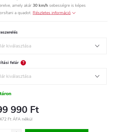
zerelve, amely akár
30 km/h
sebességre is képes
orsítani a quadot.
Részletes információ
eszerelés
lítási felár
?
táron
99 990 Ft
472 Ft
ÁFA nélkül
égár: