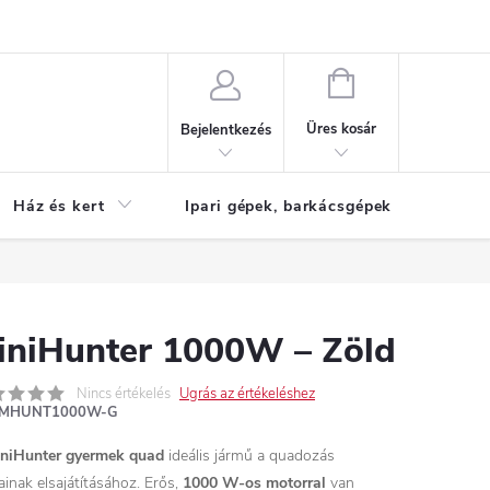
Reklamáció
KOSÁR
Üres kosár
Bejelentkezés
Ház és kert
Ipari gépek, barkácsgépek
S
iniHunter 1000W – Zöld
Nincs értékelés
Ugrás az értékeléshez
MHUNT1000W-G
niHunter gyermek quad
ideális jármű a quadozás
ainak elsajátításához. Erős,
1000 W-os motorral
van