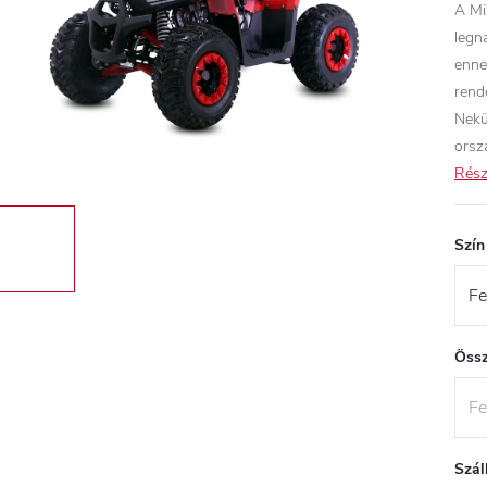
A Mi
legn
enne
rend
Nekü
orsz
Rész
Szín
Össz
Szál