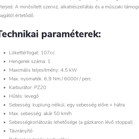
iterjed. A minősített szerviz, alkatrészellátás és a műszaki tá
agától értetődő.
Technikai paraméterek:
Lökettérfogat: 107cc
Hengerek száma: 1
Maximális teljesítmény: 4,5 kW
Max. nyomaték: 6,9 Nm / 6000r / perc
Karburátor: PZ20
Hűtés: levegő
Sebesség: kuplung nélkül, egy sebesség előre + hátra
Max. sebesség: akár 50 km/h
Sebességkorlátozás lehetősége (a gázkaron lévő stoppal)
Távirányító