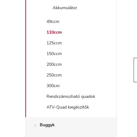
a
Akkumulátor
l
49ccm
110ccm
s
125ccm
ó
150ccm
p
200ccm
250ccm
a
300cm
n
Rendszámozható quadok
ATV-Quad kiegészítők
e
l
Buggyk