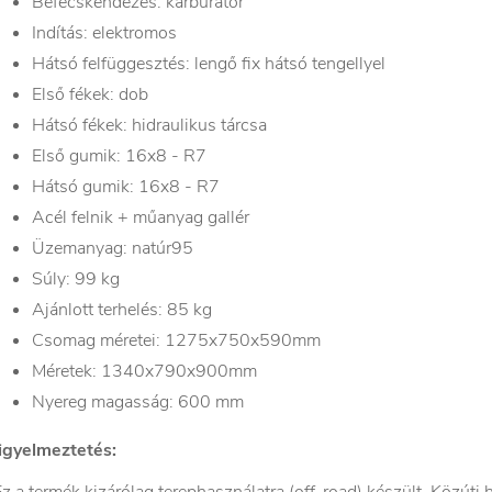
Befecskendezés: karburátor
Indítás: elektromos
Hátsó felfüggesztés: lengő fix hátsó tengellyel
Első fékek: dob
Hátsó fékek: hidraulikus tárcsa
Első gumik: 16x8 - R7
Hátsó gumik: 16x8 - R7
Acél felnik + műanyag gallér
Üzemanyag: natúr95
Súly: 99 kg
Ajánlott terhelés: 85 kg
Csomag méretei: 1275x750x590mm
Méretek: 1340x790x900mm
Nyereg magasság: 600 mm
igyelmeztetés: