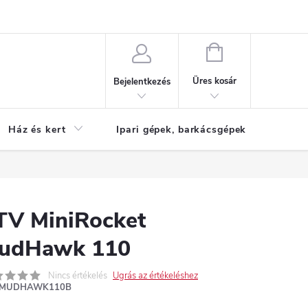
Reklamáció
KOSÁR
Üres kosár
Bejelentkezés
Ház és kert
Ipari gépek, barkácsgépek
S
TV MiniRocket
udHawk 110
Nincs értékelés
Ugrás az értékeléshez
MUDHAWK110B