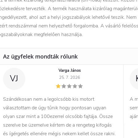
z a termék kizárólag terephasználatra (off-road) készült. Közúti
özlekedésre tervezték. A termék használata kizárólag magánterül
ngedélyezett, ahol azt a helyi jogszabályok lehetővé teszik. Nem
zért rendszámmal nem helyezhető forgalomba. A vásárló felelőss
ogszabályoknak megfelelően használja.
Varga János
VJ
25. 7. 2026
Szándékosan nem a legolcsóbb kis motort
A m
választottam de úgy tűnik hogy pontosan ugyan
sem
olyan szar mint a 100ezerrel olcsóbb fajtája. Össze
ajá
szerelve be üzemelve kértem de a rengeteg kifogás
és ígérgetés ellenére mégis nekem kellet össze rakni.