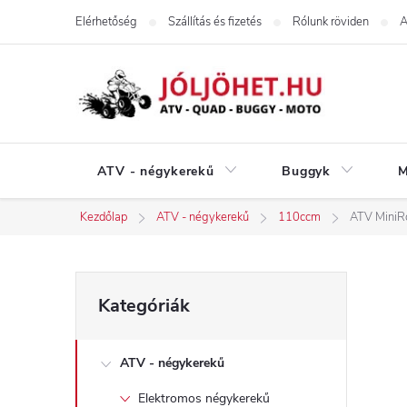
Ugrás
Elérhetőség
Szállítás és fizetés
Rólunk röviden
A
a
fő
tartalomhoz
ATV - négykerekű
Buggyk
M
Kezdőlap
ATV - négykerekű
110ccm
ATV MiniR
O
Kategóriák
Kategóriák
átugrása
l
ATV - négykerekű
d
Elektromos négykerekű