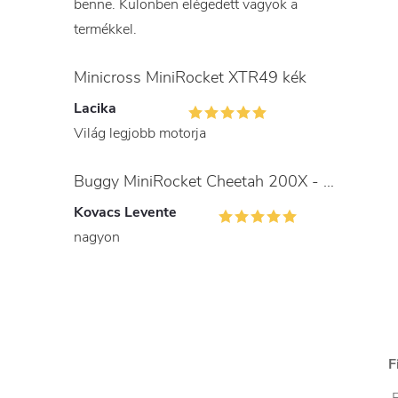
benne. Különben elégedett vagyok a
termékkel.
Minicross MiniRocket XTR49 kék
Lacika
Világ legjobb motorja
Buggy MiniRocket Cheetah 200X - gyerekeknek és felnőtteknek
Kovacs Levente
nagyon
F