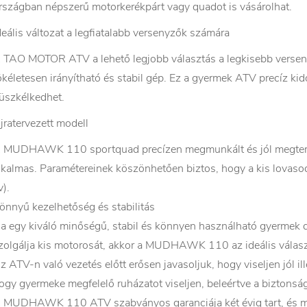
rszágban népszerű motorkerékpárt vagy quadot is vásárolhat.
deális változat a legfiatalabb versenyzők számára
 TAO MOTOR ATV a lehető legjobb választás a legkisebb ve
ökéletesen irányítható és stabil gép. Ez a gyermek ATV precíz ki
üszkélkedhet.
jratervezett modell
 MUDHAWK 110 sportquad precízen megmunkált és jól megterve
lkalmas. Paramétereinek köszönhetően biztos, hogy a kis lovasod t
v).
önnyű kezelhetőség és stabilitás
a egy kiváló minőségű, stabil és könnyen használható gyermek q
zolgálja kis motorosát, akkor a MUDHAWK 110 az ideális válasz
z ATV-n való vezetés előtt erősen javasoljuk, hogy viseljen jól il
ogy gyermeke megfelelő ruházatot viseljen, beleértve a biztonságo
 MUDHAWK 110 ATV szabványos garanciája két évig tart, és mi