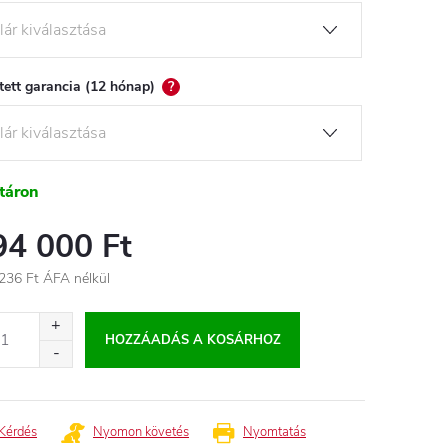
tett garancia (12 hónap)
?
táron
94 000 Ft
236 Ft
ÁFA nélkül
égár:
HOZZÁADÁS A KOSÁRHOZ
Kérdés
Nyomon követés
Nyomtatás