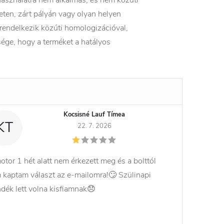
 használatra nem alkalmas, és nem közúti
eten, zárt pályán vagy olyan helyen
 rendelkezik közúti homologizációval,
ége, hogy a terméket a hatályos
Kocsisné Lauf Tímea
KT
22. 7. 2026
otor 1 hét alatt nem érkezett meg és a bolttól
 kaptam választ az e-mailomra!🙄 Szülinapi
ndék lett volna kisfiamnak😞