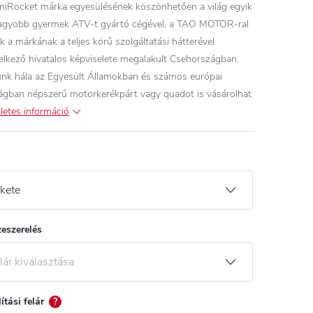
niRocket márka egyesülésének köszönhetően a világ egyik
agyobb gyermek ATV-t gyártó cégével, a TAO MOTOR-ral
k a márkának a teljes körű szolgáltatási hátterével
elkező hivatalos képviselete megalakult Csehországban.
nk hála az Egyesült Államokban és számos európai
ágban népszerű motorkerékpárt vagy quadot is vásárolhat.
letes információ
eszerelés
lítási felár
?