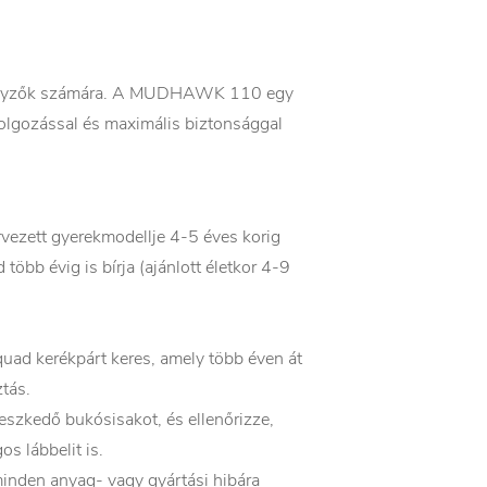
rsenyzők számára. A MUDHAWK 110 egy
dolgozással és maximális biztonsággal
zett gyerekmodellje 4-5 éves korig
öbb évig is bírja (ajánlott életkor 4-9
uad kerékpárt keres, amely több éven át
tás.
leszkedő bukósisakot, és ellenőrizze,
s lábbelit is.
nden anyag- vagy gyártási hibára