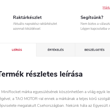
Márk
Raktárkészlet
Segítsünk?
Aktuális naprakész raktárkészlet
Nem biztos a válasz
azonnali kiküldéssel.
Lépjen kapcsolatba v
LEÍRÁS
ÉRTÉKELÉS
BESZÉLGETÉS
Termék részletes leírása
 MiniRocket márka egyesülésének köszönhetően a világ egyik 
égével, a TAO MOTOR-ral ennek a márkának a teljes körű szolgált
épviselete megalakult Csehországban. Nekünk hála az Egyesült