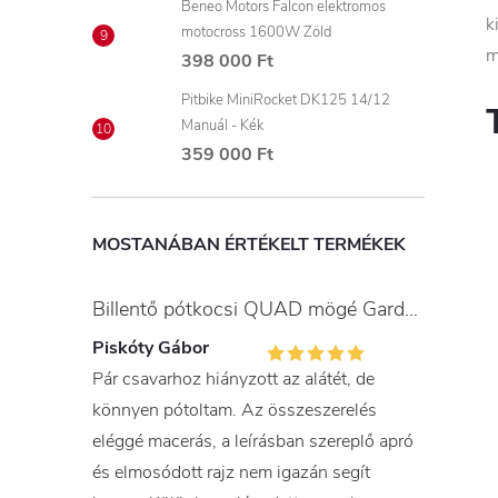
Beneo Motors Falcon elektromos
k
motocross 1600W Zöld
m
398 000 Ft
Pitbike MiniRocket DK125 14/12
Manuál - Kék
359 000 Ft
MOSTANÁBAN ÉRTÉKELT TERMÉKEK
Billentő pótkocsi QUAD mögé Gardner
Piskóty Gábor
Pár csavarhoz hiányzott az alátét, de
könnyen pótoltam. Az összeszerelés
eléggé macerás, a leírásban szereplő apró
és elmosódott rajz nem igazán segít