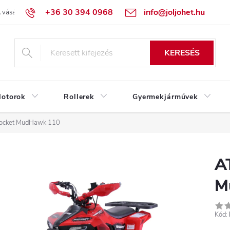
+36 30 394 0968
info@joljohet.hu
 vásárlás lépései
Üzleti feltételek (ÁSZF)
Adatkezelési tájékoztató
KERESÉS
otorok
Rollerek
Gyermekjárművek
ocket MudHawk 110
A
M
Kód: