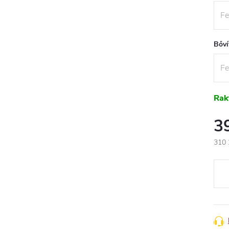
Bőví
Rak
3
310 
Egys