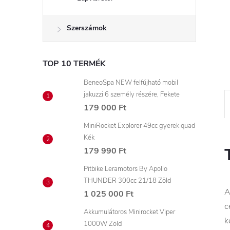
Szerszámok
TOP 10 TERMÉK
BeneoSpa NEW felfújható mobil
jakuzzi 6 személy részére, Fekete
179 000 Ft
MiniRocket Explorer 49cc gyerek quad
Kék
179 990 Ft
Pitbike Leramotors By Apollo
THUNDER 300cc 21/18 Zöld
A
1 025 000 Ft
c
Akkumulátoros Minirocket Viper
k
1000W Zöld