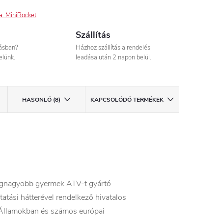
a:
MiniRocket
Szállítás
tásban?
Házhoz szállítás a rendelés
elünk.
leadása után 2 napon belül.
HASONLÓ (8)
KAPCSOLÓDÓ TERMÉKEK
legnagyobb gyermek ATV-t gyártó
atási hátterével rendelkező hivatalos
 Államokban és számos európai