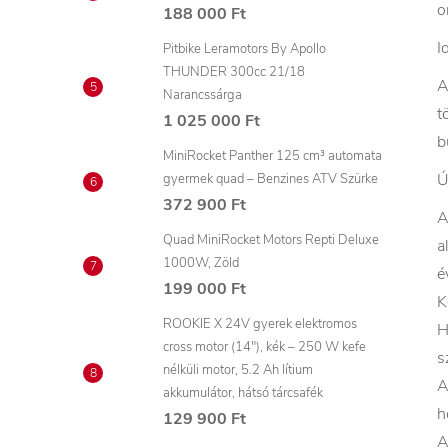
o
188 000 Ft
I
Pitbike Leramotors By Apollo
THUNDER 300cc 21/18
A
Narancssárga
t
1 025 000 Ft
b
MiniRocket Panther 125 cm³ automata
Ú
gyermek quad – Benzines ATV Szürke
372 900 Ft
A
Quad MiniRocket Motors Repti Deluxe
a
1000W, Zöld
é
199 000 Ft
K
ROOKIE X 24V gyerek elektromos
H
cross motor (14"), kék – 250 W kefe
s
nélküli motor, 5.2 Ah lítium
A
akkumulátor, hátsó tárcsafék
h
129 900 Ft
A