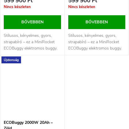
599 900 Ft
599 900 Ft
Nincs készleten
Nincs készleten
BŐVEBBEN
BŐVEBBEN
Stílusos, kényelmes, gyors,
Stílusos, kényelmes, gyors,
strapabíró – ez a MiniRocket
strapabíró – ez a MiniRocket
ECOBuggy elektromos buggy.
ECOBuggy elektromos buggy.
A járművet egy 2000 W-os
A járművet egy 2000 W-os
Újdonság
motor...
motor...
ECOBuggy 2000W 20Ah –
Zöld