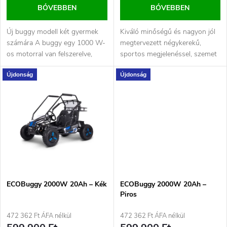
e
BŐVEBBEN
BŐVEBBEN
l
n
Új buggy modell két gyermek
Kiváló minőségű és nagyon jól
i
számára A buggy egy 1000 W-
megtervezett négykerekű,
d
os motorral van felszerelve,
sportos megjelenéssel, szemet
s
amelyet 5 x 12V akkumulátor...
gyönyörködtető karbont
Újdonság
Újdonság
imitáló...
e
t
z
á
é
j
s
a
e
ECOBuggy 2000W 20Ah – Kék
ECOBuggy 2000W 20Ah –
Piros
472 362 Ft ÁFA nélkül
472 362 Ft ÁFA nélkül