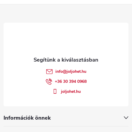
a
L
s
i
á
r
b
á
l
n
y
é
info
@
joljohet.hu
í
c
+36 30 394 0968
t
joljohet.hu
á
s
Információk önnek
e