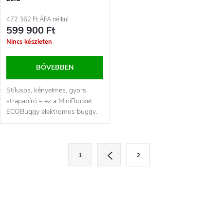
472 362 Ft ÁFA nélkül
599 900 Ft
Nincs készleten
BŐVEBBEN
Stílusos, kényelmes, gyors,
strapabíró – ez a MiniRocket
ECOBuggy elektromos buggy.
A járművet egy 2000 W-os
motor...
L
L
1
2
a
i
p
s
o
z
t
á