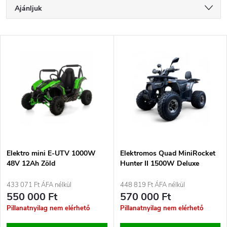
T
Ajánljuk
e
Legolcsóbb elöl
T
Legdrágább
r
e
Legnépszerűbb termékek
m
r
ABC szerint
é
m
k
é
e
Elektro mini E-UTV 1000W
Elektromos Quad MiniRocket
48V 12Ah Zöld
Hunter II 1500W Deluxe
k
k
433 071 Ft ÁFA nélkül
448 819 Ft ÁFA nélkül
e
550 000 Ft
570 000 Ft
r
Pillanatnyilag nem elérhető
Pillanatnyilag nem elérhető
k