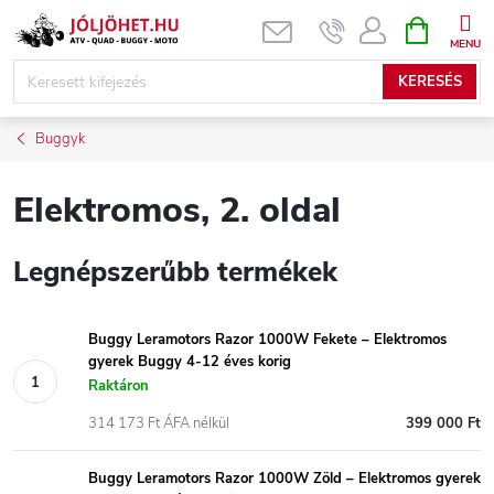
Ugrás
KOSÁR
a
fő
KERESÉS
tartalomhoz
Buggyk
Elektromos
, 2. oldal
Legnépszerűbb termékek
Buggy Leramotors Razor 1000W Fekete – Elektromos
gyerek Buggy 4-12 éves korig
Raktáron
314 173 Ft ÁFA nélkül
399 000 Ft
Buggy Leramotors Razor 1000W Zöld – Elektromos gyerek