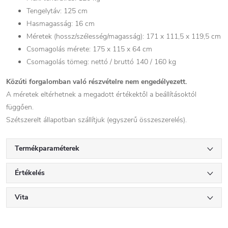
Tengelytáv: 125 cm
Hasmagasság: 16 cm
Méretek (hossz/szélesség/magasság): 171 x 111,5 x 119,5 cm
Csomagolás mérete: 175 x 115 x 64 cm
Csomagolás tömeg: nettó / bruttó 140 / 160 kg
Közúti forgalomban való részvételre nem engedélyezett.
A méretek eltérhetnek a megadott értékektől a beállításoktól
függően.
Szétszerelt állapotban szállítjuk (egyszerű összeszerelés).
Termékparaméterek
Értékelés
Vita