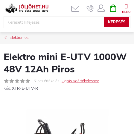
Ugrás
KOSÁR
a
fő
KERESÉS
tartalomhoz
Elektromos
Elektro mini E-UTV 1000W
48V 12Ah Piros
Nincs értékelés
Ugrás az értékeléshez
Kód:
XTR-E-UTV-R