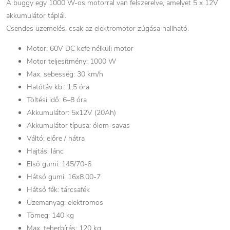
A buggy egy 1000 W-os motorral van felszerelve, amelyet 5 x 12V
akkumulátor táplál.
Csendes üzemelés, csak az elektromotor zúgása hallható.
Motor: 60V DC kefe nélküli motor
Motor teljesítmény: 1000 W
Max. sebesség: 30 km/h
Hatótáv kb.: 1,5 óra
Töltési idő: 6–8 óra
Akkumulátor: 5x12V (20Ah)
Akkumulátor típusa: ólom-savas
Váltó: előre / hátra
Hajtás: lánc
Első gumi: 145/70-6
Hátsó gumi: 16x8.00-7
Hátsó fék: tárcsafék
Üzemanyag: elektromos
Tömeg: 140 kg
Max. teherbírás: 120 kg