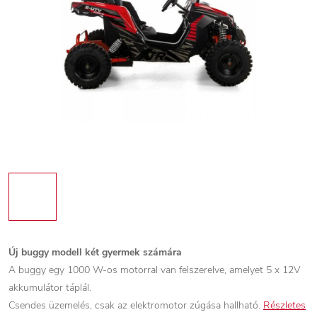
Új buggy modell két gyermek számára
A buggy egy 1000 W-os motorral van felszerelve, amelyet 5 x 12V
akkumulátor táplál.
Csendes üzemelés, csak az elektromotor zúgása hallható.
Részletes