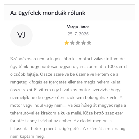
Varga János
VJ
25. 7. 2026
Szándékosan nem a legolcsóbb kis motort választottam de
úgy tűnik hogy pontosan ugyan olyan szar mint a 100ezerrel
olcsóbb fajtája. Össze szerelve be üzemelve kértem de a
rengeteg kifogás és ígérgetés ellenére mégis nekem kellet
össze rakni. El vittem egy hivatalos motor szervizbe hogy
üzemeljék be de egyszerűen azok sem boldogulnak vele. A
motor vagy indul vagy nem…. Valószínűleg át megyek rajta a
teherautóval és kirakom a kuka mellé. Köze kettő száz ezer
forintért ennyit várhat az ember. Az eladót meg ne is
firtassuk… hetekig ment az ígérgetés. A számlát a mai napig
nem kaptam meg.