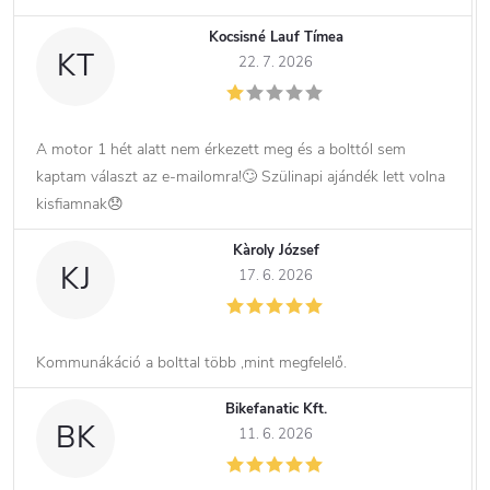
Kocsisné Lauf Tímea
KT
22. 7. 2026
A motor 1 hét alatt nem érkezett meg és a bolttól sem
kaptam választ az e-mailomra!🙄 Szülinapi ajándék lett volna
kisfiamnak😞
Kàroly József
KJ
17. 6. 2026
Kommunákáció a bolttal több ,mint megfelelő.
Bikefanatic Kft.
BK
11. 6. 2026