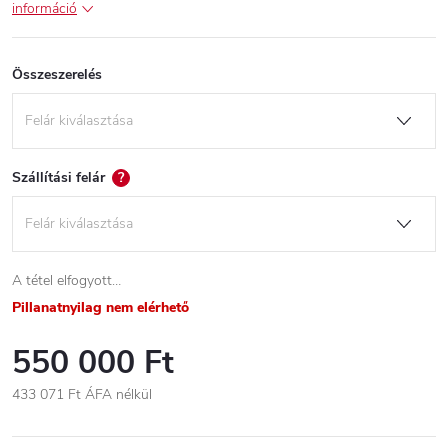
információ
Összeszerelés
Szállítási felár
?
A tétel elfogyott…
Pillanatnyilag nem elérhető
550 000 Ft
433 071 Ft
ÁFA nélkül
Egységár: