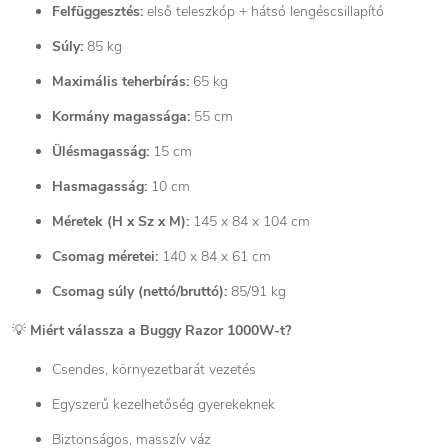
Felfüggesztés:
első teleszkóp + hátsó lengéscsillapító
Súly:
85 kg
Maximális teherbírás:
65 kg
Kormány magassága:
55 cm
Ülésmagasság:
15 cm
Hasmagasság:
10 cm
Méretek (H x Sz x M):
145 x 84 x 104 cm
Csomag méretei:
140 x 84 x 61 cm
Csomag súly (nettó/bruttó):
85/91 kg
💡
Miért válassza a Buggy Razor 1000W-t?
Csendes, környezetbarát vezetés
Egyszerű kezelhetőség gyerekeknek
Biztonságos, masszív váz