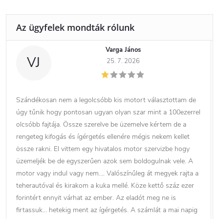
Varga János
VJ
25. 7. 2026
Szándékosan nem a legolcsóbb kis motort választottam de
úgy tűnik hogy pontosan ugyan olyan szar mint a 100ezerrel
olcsóbb fajtája. Össze szerelve be üzemelve kértem de a
rengeteg kifogás és ígérgetés ellenére mégis nekem kellet
össze rakni. El vittem egy hivatalos motor szervizbe hogy
üzemeljék be de egyszerűen azok sem boldogulnak vele. A
motor vagy indul vagy nem…. Valószínűleg át megyek rajta a
teherautóval és kirakom a kuka mellé. Köze kettő száz ezer
forintért ennyit várhat az ember. Az eladót meg ne is
firtassuk… hetekig ment az ígérgetés. A számlát a mai napig