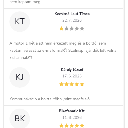
nem kaptam meg.
Kocsisné Lauf Tímea
KT
22. 7. 2026
A motor 1 hét alatt nem érkezett meg és a bolttól sem
kaptam választ az e-mailomra!🙄 Szülinapi ajándék lett volna
kisfiamnak😞
Kàroly József
KJ
17. 6. 2026
Kommunákáció a bolttal több ,mint megfelelő.
Bikefanatic Kft.
BK
11. 6. 2026