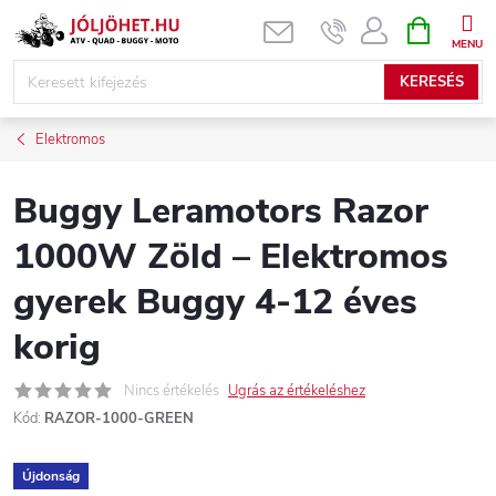
Ugrás
KOSÁR
a
fő
KERESÉS
tartalomhoz
Elektromos
Buggy Leramotors Razor
1000W Zöld – Elektromos
gyerek Buggy 4-12 éves
korig
Nincs értékelés
Ugrás az értékeléshez
Kód:
RAZOR-1000-GREEN
Újdonság