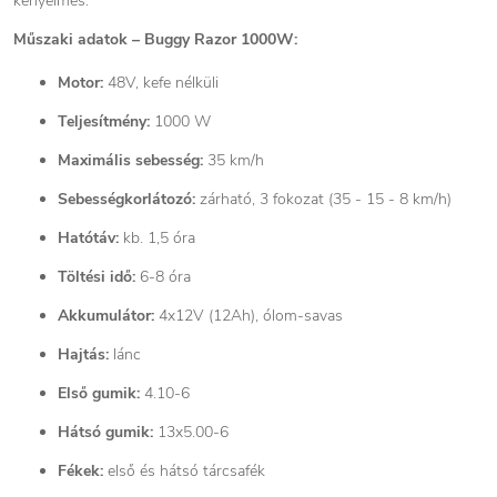
kényelmes.
Műszaki adatok – Buggy Razor 1000W:
Motor:
48V, kefe nélküli
Teljesítmény:
1000 W
Maximális sebesség:
35 km/h
Sebességkorlátozó:
zárható, 3 fokozat (35 - 15 - 8 km/h)
Hatótáv:
kb. 1,5 óra
Töltési idő:
6-8 óra
Akkumulátor:
4x12V (12Ah), ólom-savas
Hajtás:
lánc
Első gumik:
4.10-6
Hátsó gumik:
13x5.00-6
Fékek:
első és hátsó tárcsafék