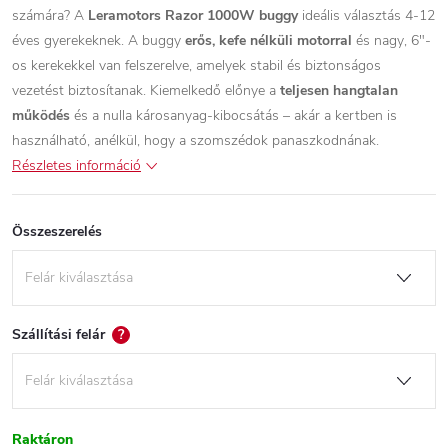
számára? A
Leramotors Razor 1000W buggy
ideális választás 4-12
éves gyerekeknek. A buggy
erős, kefe nélküli motorral
és nagy, 6"-
os kerekekkel van felszerelve, amelyek stabil és biztonságos
vezetést biztosítanak. Kiemelkedő előnye a
teljesen hangtalan
működés
és a nulla károsanyag-kibocsátás – akár a kertben is
használható, anélkül, hogy a szomszédok panaszkodnának.
Részletes információ
Összeszerelés
Szállítási felár
?
Raktáron