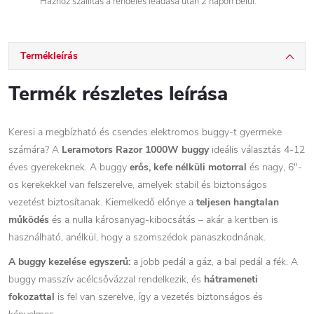
Házhoz szállítás a rendelés leadása után 2 napon belül.
Termékleírás
Termék részletes leírása
Keresi a megbízható és csendes elektromos buggy-t gyermeke
számára? A
Leramotors Razor 1000W buggy
ideális választás 4-12
éves gyerekeknek. A buggy
erős, kefe nélküli motorral
és nagy, 6"-
os kerekekkel van felszerelve, amelyek stabil és biztonságos
vezetést biztosítanak. Kiemelkedő előnye a
teljesen hangtalan
működés
és a nulla károsanyag-kibocsátás – akár a kertben is
használható, anélkül, hogy a szomszédok panaszkodnának.
A buggy kezelése egyszerű:
a jobb pedál a gáz, a bal pedál a fék. A
buggy masszív acélcsővázzal rendelkezik, és
hátrameneti
fokozattal
is fel van szerelve, így a vezetés biztonságos és