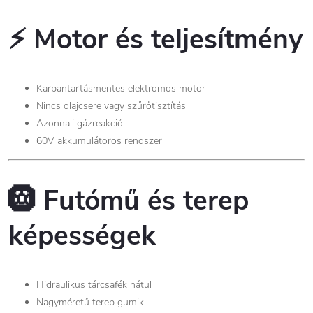
⚡
Motor és teljesítmény
Karbantartásmentes elektromos motor
Nincs olajcsere vagy szűrőtisztítás
Azonnali gázreakció
60V akkumulátoros rendszer
🛞
Futómű és terep
képességek
Hidraulikus tárcsafék hátul
Nagyméretű terep gumik