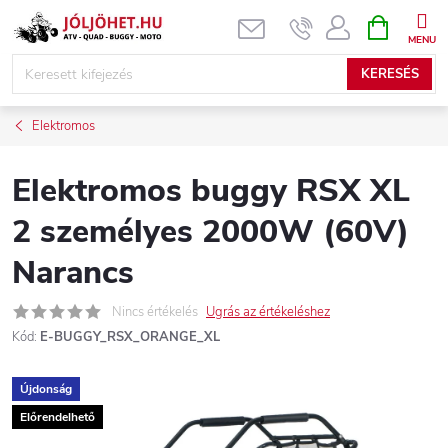
Ugrás
KOSÁR
a
fő
KERESÉS
tartalomhoz
Elektromos
Elektromos buggy RSX XL
2 személyes 2000W (60V)
Narancs
Nincs értékelés
Ugrás az értékeléshez
Kód:
E-BUGGY_RSX_ORANGE_XL
Újdonság
Előrendelhető