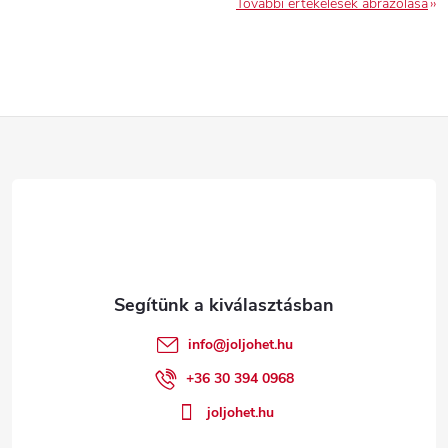
További értékelések ábrázolása
L
á
b
l
é
info
@
joljohet.hu
c
+36 30 394 0968
joljohet.hu