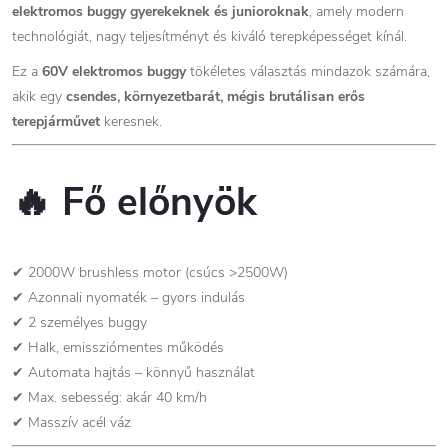
elektromos buggy gyerekeknek és junioroknak
, amely modern
technológiát, nagy teljesítményt és kiváló terepképességet kínál.
Ez a
60V elektromos buggy
tökéletes választás mindazok számára,
akik egy
csendes, környezetbarát, mégis brutálisan erős
terepjárművet
keresnek.
🔥
Fő előnyök
✔ 2000W brushless motor (csúcs >2500W)
✔ Azonnali nyomaték – gyors indulás
✔ 2 személyes buggy
✔ Halk, emissziómentes működés
✔ Automata hajtás – könnyű használat
✔ Max. sebesség: akár 40 km/h
✔ Masszív acél váz