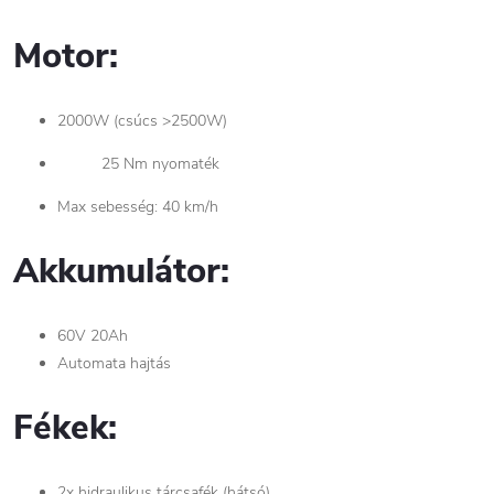
Motor:
2000W (csúcs >2500W)
25 Nm nyomaték
Max sebesség: 40 km/h
Akkumulátor:
60V 20Ah
Automata hajtás
Fékek:
2x hidraulikus tárcsafék (hátsó)