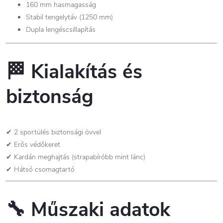
160 mm hasmagasság
Stabil tengelytáv (1250 mm)
Dupla lengéscsillapítás
🏁
Kialakítás és
biztonság
✔ 2 sportülés biztonsági övvel
✔ Erős védőkeret
✔ Kardán meghajtás (strapabíróbb mint lánc)
✔ Hátsó csomagtartó
🔧
Műszaki adatok