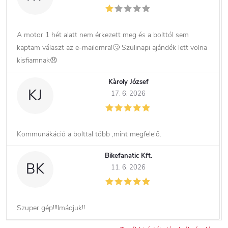
A motor 1 hét alatt nem érkezett meg és a bolttól sem
kaptam választ az e-mailomra!🙄 Szülinapi ajándék lett volna
kisfiamnak😞
Kàroly József
KJ
17. 6. 2026
Kommunákáció a bolttal több ,mint megfelelő.
Bikefanatic Kft.
BK
11. 6. 2026
Szuper gép!!!Imádjuk!!