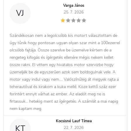
Varga János
VJ
25. 7. 2026
Szándékosan nem a legolcsóbb kis motort választottam de
úgy tűnik hogy pontosan ugyan olyan szar mint a 100ezerrel
olcsóbb fajtája. Össze szerelve be üzemelve kértem de a
rengeteg kifogás és ígérgetés ellenére mégis nekem kellet
össze rakni. El vittem egy hivatalos motor szervizbe hogy
üzemeljék be de egyszerűen azok sem boldogulnak vele. A
motor vagy indul vagy nem…. Valószínűleg át megyek rajta a
teherautóval és kirakom a kuka mellé. Köze kettő száz ezer
forintért ennyit várhat az ember. Az eladót meg ne is
firtassuk… hetekig ment az ígérgetés. A számlát a mai napig
nem kaptam meg.
Kocsisné Lauf Tímea
KT
22. 7. 2026