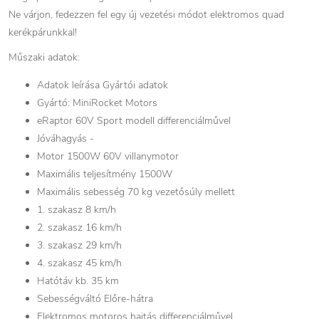
Ne várjon, fedezzen fel egy új vezetési módot elektromos quad
kerékpárunkkal!
Műszaki adatok:
Adatok leírása Gyártói adatok
Gyártó: MiniRocket Motors
eRaptor 60V Sport modell differenciálművel
Jóváhagyás -
Motor 1500W 60V villanymotor
Maximális teljesítmény 1500W
Maximális sebesség 70 kg vezetősúly mellett
1. szakasz 8 km/h
2. szakasz 16 km/h
3. szakasz 29 km/h
4. szakasz 45 km/h
Hatótáv kb. 35 km
Sebességváltó Előre-hátra
Elektromos motoros hajtás differenciálművel