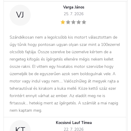
Varga János
VJ
25. 7. 2026
Szándékosan nem a legolcsóbb kis motort választottam de
úgy tűnik hogy pontosan ugyan olyan szar mint a 100ezerrel
olcsóbb fajtája. Össze szerelve be üzemelve kértem de a
rengeteg kifogás és ígérgetés ellenére mégis nekem kellet
össze rakni. El vittem egy hivatalos motor szervizbe hogy
üzemeljék be de egyszerűen azok sem boldogulnak vele. A
motor vagy indul vagy nem…. Valószínűleg át megyek rajta a
teherautóval és kirakom a kuka mellé. Köze kettő száz ezer
forintért ennyit várhat az ember. Az eladót meg ne is
firtassuk… hetekig ment az ígérgetés. A számlát a mai napig
nem kaptam meg.
Kocsisné Lauf Tímea
KT
22. 7. 2026