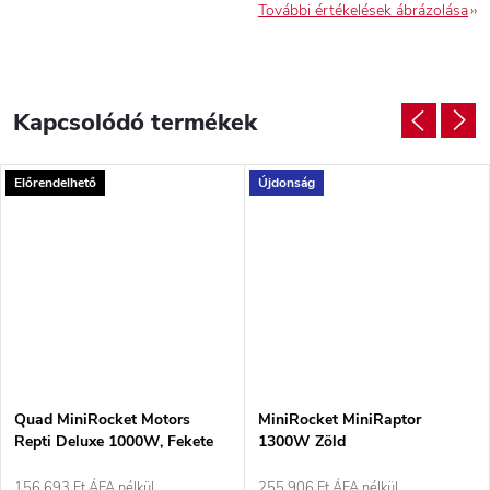
További értékelések ábrázolása
Kapcsolódó termékek
Előrendelhető
Újdonság
Quad MiniRocket Motors
MiniRocket MiniRaptor
Repti Deluxe 1000W, Fekete
1300W Zöld
156 693 Ft ÁFA nélkül
255 906 Ft ÁFA nélkül