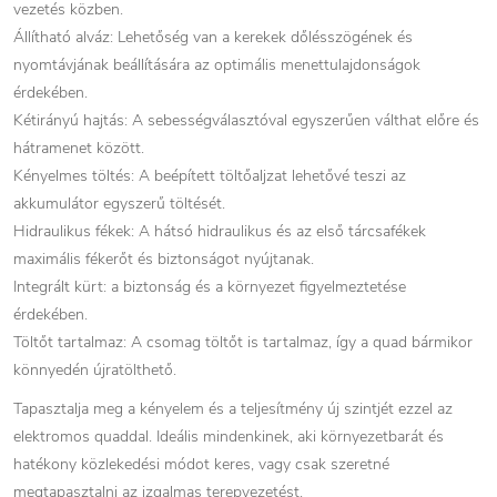
vezetés közben.
Állítható alváz: Lehetőség van a kerekek dőlésszögének és
nyomtávjának beállítására az optimális menettulajdonságok
érdekében.
Kétirányú hajtás: A sebességválasztóval egyszerűen válthat előre és
hátramenet között.
Kényelmes töltés: A beépített töltőaljzat lehetővé teszi az
akkumulátor egyszerű töltését.
Hidraulikus fékek: A hátsó hidraulikus és az első tárcsafékek
maximális fékerőt és biztonságot nyújtanak.
Integrált kürt: a biztonság és a környezet figyelmeztetése
érdekében.
Töltőt tartalmaz: A csomag töltőt is tartalmaz, így a quad bármikor
könnyedén újratölthető.
Tapasztalja meg a kényelem és a teljesítmény új szintjét ezzel az
elektromos quaddal. Ideális mindenkinek, aki környezetbarát és
hatékony közlekedési módot keres, vagy csak szeretné
megtapasztalni az izgalmas terepvezetést.