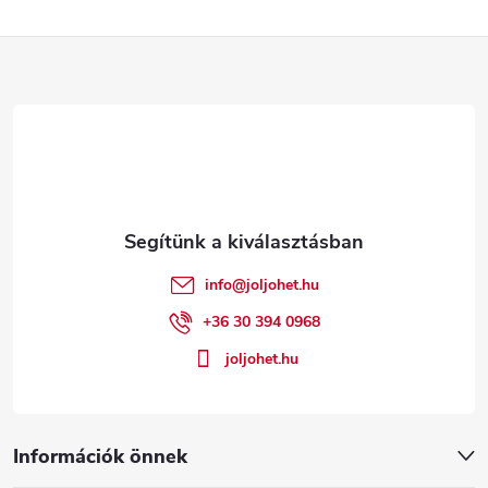
L
á
b
l
é
info
@
joljohet.hu
c
+36 30 394 0968
joljohet.hu
Információk önnek