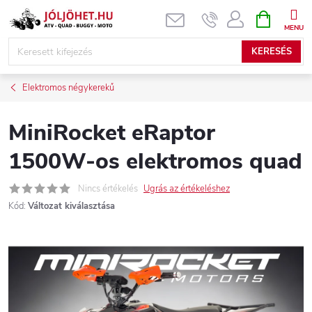
Ugrás
KOSÁR
a
fő
KERESÉS
tartalomhoz
Elektromos négykerekű
MiniRocket eRaptor
1500W-os elektromos quad
Nincs értékelés
Ugrás az értékeléshez
Kód:
Változat kiválasztása