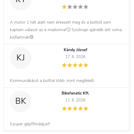
A motor 1 hét alatt nem érkezett meg és a bolttól sem
kaptam választ az e-mailomra!🙄 Szülinapi ajándék lett volna
kisfiamnak😞
Kàroly József
KJ
17. 6. 2026
Kommunákáció a bolttal több ,mint megfelelő.
Bikefanatic Kft.
BK
11. 6. 2026
Szuper gép!!!Imádjuk!!