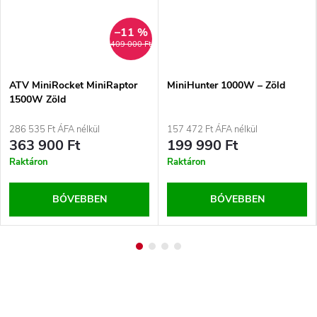
–11 %
409 000 Ft
ATV MiniRocket MiniRaptor
MiniHunter 1000W – Zöld
1500W Zöld
286 535 Ft ÁFA nélkül
157 472 Ft ÁFA nélkül
363 900 Ft
199 990 Ft
Raktáron
Raktáron
BŐVEBBEN
BŐVEBBEN