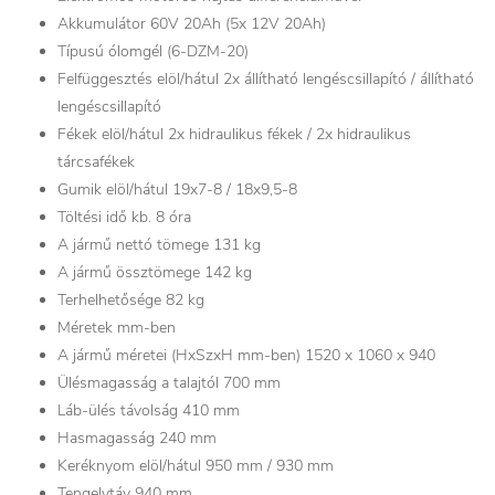
Akkumulátor 60V 20Ah (5x 12V 20Ah)
Típusú ólomgél (6-DZM-20)
Felfüggesztés elöl/hátul 2x állítható lengéscsillapító / állítható
lengéscsillapító
Fékek elöl/hátul 2x hidraulikus fékek / 2x hidraulikus
tárcsafékek
Gumik elöl/hátul 19x7-8 / 18x9,5-8
Töltési idő kb. 8 óra
A jármű nettó tömege 131 kg
A jármű össztömege 142 kg
Terhelhetősége 82 kg
Méretek mm-ben
A jármű méretei (HxSzxH mm-ben) 1520 x 1060 x 940
Ülésmagasság a talajtól 700 mm
Láb-ülés távolság 410 mm
Hasmagasság 240 mm
Keréknyom elöl/hátul 950 mm / 930 mm
Tengelytáv 940 mm