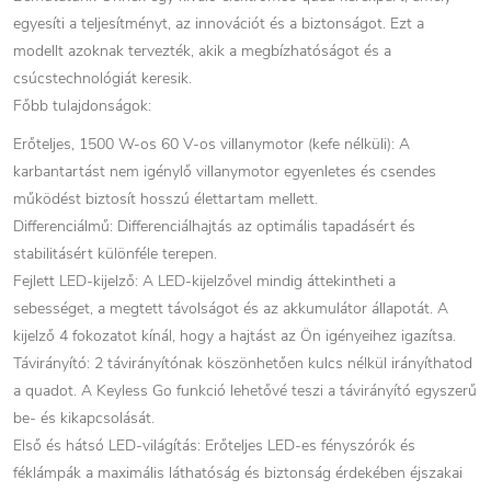
egyesíti a teljesítményt, az innovációt és a biztonságot. Ezt a
modellt azoknak tervezték, akik a megbízhatóságot és a
csúcstechnológiát keresik.
Főbb tulajdonságok:
Erőteljes, 1500 W-os 60 V-os villanymotor (kefe nélküli): A
karbantartást nem igénylő villanymotor egyenletes és csendes
működést biztosít hosszú élettartam mellett.
Differenciálmű: Differenciálhajtás az optimális tapadásért és
stabilitásért különféle terepen.
Fejlett LED-kijelző: A LED-kijelzővel mindig áttekintheti a
sebességet, a megtett távolságot és az akkumulátor állapotát. A
kijelző 4 fokozatot kínál, hogy a hajtást az Ön igényeihez igazítsa.
Távirányító: 2 távirányítónak köszönhetően kulcs nélkül irányíthatod
a quadot. A Keyless Go funkció lehetővé teszi a távirányító egyszerű
be- és kikapcsolását.
Első és hátsó LED-világítás: Erőteljes LED-es fényszórók és
féklámpák a maximális láthatóság és biztonság érdekében éjszakai