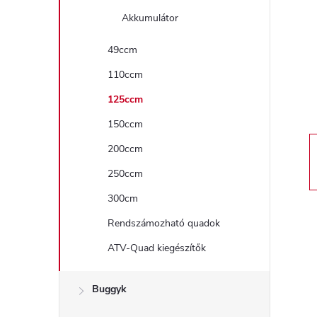
a
Akkumulátor
l
49ccm
110ccm
s
125ccm
ó
150ccm
p
200ccm
250ccm
a
300cm
n
Rendszámozható quadok
ATV-Quad kiegészítők
e
l
Buggyk