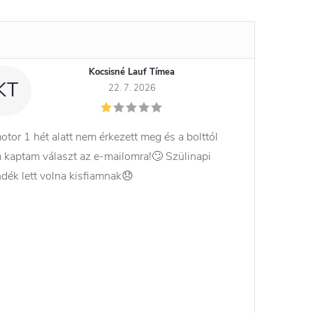
Kocsisné Lauf Tímea
KT
22. 7. 2026
otor 1 hét alatt nem érkezett meg és a bolttól
 kaptam választ az e-mailomra!🙄 Szülinapi
ndék lett volna kisfiamnak😞