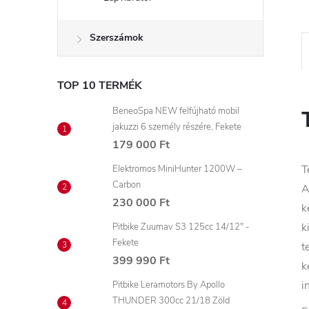
Szerszámok
TOP 10 TERMÉK
BeneoSpa NEW felfújható mobil
jakuzzi 6 személy részére, Fekete
179 000 Ft
T
Elektromos MiniHunter 1200W –
Carbon
A
230 000 Ft
k
k
Pitbike Zuumav S3 125cc 14/12" -
Fekete
t
399 990 Ft
k
i
Pitbike Leramotors By Apollo
THUNDER 300cc 21/18 Zöld