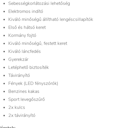
Sebességkorlátozási lehetőség
Elektromos indító
Kiváló minőségű állítható lengéscsillapítók
Első és hátsó keret
Kormány fojtó
Kiváló minőségű, festett keret
Kiváló láncfedés
Gyerekzár
Letéphető biztosíték
Távirányító
Fények (LED fényszórók)
Benzines kakas
Sport levegőszűrő
2x kulcs
2x távirányító