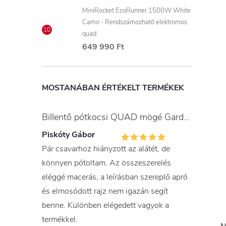
MiniRocket EcoRunner 1500W White
Camo - Rendszámozható elektromos
quad
649 990 Ft
MOSTANÁBAN ÉRTÉKELT TERMÉKEK
Billentő pótkocsi QUAD mögé Gardner
Piskóty Gábor
Pár csavarhoz hiányzott az alátét, de
könnyen pótoltam. Az összeszerelés
eléggé macerás, a leírásban szereplő apró
és elmosódott rajz nem igazán segít
benne. Különben elégedett vagyok a
termékkel.