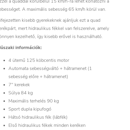
zzel a quaddal körülbelül 15 km/h-ra lehet korlátozni a
ebességet. A maximális sebesség 65 km/h körül van.
ifejezetten kisebb gyerekeknek ajánljuk ezt a quad
erékpárt, mert hidraulikus fékkel van felszerelve, amely
önnyen kezelhető, így kisebb erővel is használható.
űszaki információk:
4 ütemű 125 köbcentis motor
Automata sebességváltó + hátramenet (1
sebesség előre + hátramenet)
7" kerekek
Súlya 84 kg
Maximális terhelés 90 kg
Sport dupla kipufogó
Hátsó hidraulikus fék (lábfék)
Első hidraulikus fékek minden keréken