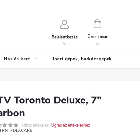
Reklamáció
KOSÁR
Üres kosár
Bejelentkezés
Ház és kert
Ipari gépek, barkácsgépek
S
TV Toronto Deluxe, 7″
arbon
Nincs értékelés
Ugrás az értékeléshez
TRNT7DLXCARB