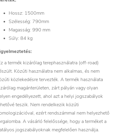
éretek:
Hossz: 1500mm
Szélesség: 790mm
Magasság: 990 mm
Súly: 84 kg
igyelmeztetés:
z a termék kizárólag terephasználatra (off-road)
észült. Közúti használatra nem alkalmas, és nem
özúti közlekedésre tervezték. A termék használata
izárólag magánterületen, zárt pályán vagy olyan
elyen engedélyezett, ahol azt a helyi jogszabályok
ehetővé teszik. Nem rendelkezik közúti
omologizációval, ezért rendszámmal nem helyezhető
orgalomba. A vásárló felelőssége, hogy a terméket a
atályos jogszabályoknak megfelelően használja.