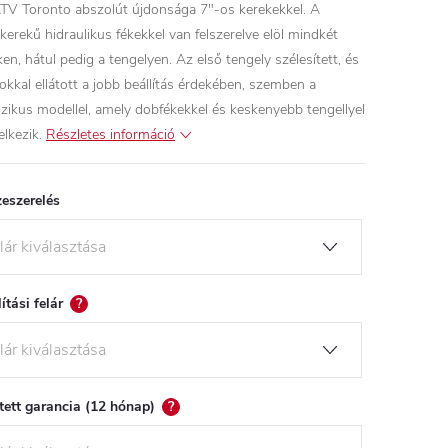
TV Toronto abszolút újdonsága 7″-os kerekekkel. A
kerekű hidraulikus fékekkel van felszerelve elöl mindkét
en, hátul pedig a tengelyen. Az első tengely szélesített, és
okkal ellátott a jobb beállítás érdekében, szemben a
szikus modellel, amely dobfékekkel és keskenyebb tengellyel
lkezik.
Részletes információ
eszerelés
lítási felár
?
tett garancia (12 hónap)
?