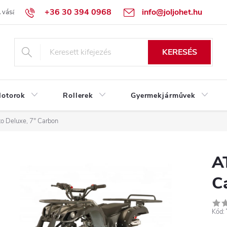
+36 30 394 0968
info@joljohet.hu
 vásárlás lépései
Üzleti feltételek (ÁSZF)
Adatkezelési tájékoztató
KERESÉS
otorok
Rollerek
Gyermekjárművek
o Deluxe, 7″ Carbon
A
C
Kód: