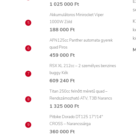
E
1 025 000 Ft
s
Akkumulátoros Minirocket Viper
K
1000W Zöld
188 000 Ft
k
k
AFN125cc Panther automata gyerek
quad Piros
M
459 000 Ft
RSX XL 212cc – 2 személyes benzines
buggy Kék
609 240 Ft
Titan 250cc felnőtt méretű quad –
Rendszámozható ATV, T3B Narancs
1 325 000 Ft
Pitbike Dorado DT125 17"/14"
CROSS – Narancssárga
360 000 Ft