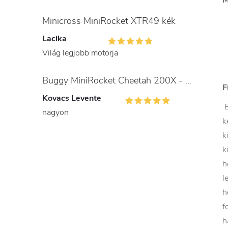
M
Minicross MiniRocket XTR49 kék
Lacika
Világ legjobb motorja
Buggy MiniRocket Cheetah 200X - gyerekeknek és felnőtteknek
F
Kovacs Levente
E
nagyon
k
k
k
h
l
h
f
h