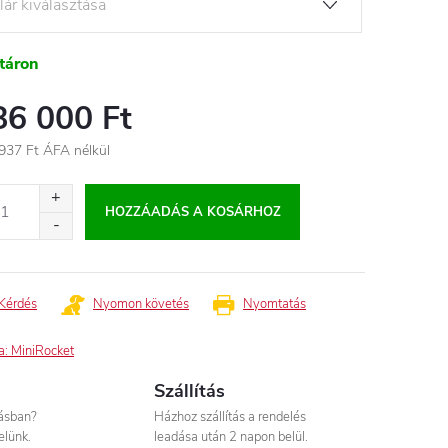
táron
86 000 Ft
937 Ft
ÁFA nélkül
égár:
HOZZÁADÁS A KOSÁRHOZ
Kérdés
Nyomon követés
Nyomtatás
a:
MiniRocket
Szállítás
tásban?
Házhoz szállítás a rendelés
elünk.
leadása után 2 napon belül.