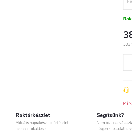
Rak
3
303 
Egys
Márk
Raktárkészlet
Segítsünk?
Aktuális naprakész raktárkészlet
Nem biztos a válasz
azonnali kiküldéssel.
Lépjen kapcsolatba v