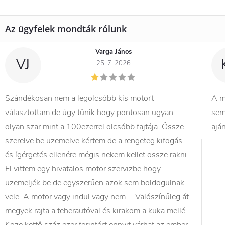
Varga János
VJ
25. 7. 2026
Szándékosan nem a legolcsóbb kis motort
A m
választottam de úgy tűnik hogy pontosan ugyan
sem
olyan szar mint a 100ezerrel olcsóbb fajtája. Össze
ajá
szerelve be üzemelve kértem de a rengeteg kifogás
és ígérgetés ellenére mégis nekem kellet össze rakni.
El vittem egy hivatalos motor szervizbe hogy
üzemeljék be de egyszerűen azok sem boldogulnak
vele. A motor vagy indul vagy nem…. Valószínűleg át
megyek rajta a teherautóval és kirakom a kuka mellé.