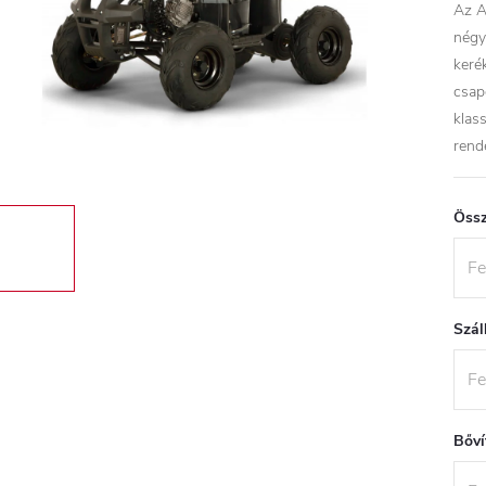
Az A
négy
kerék
csap
klas
rende
Össz
Szál
Bőví