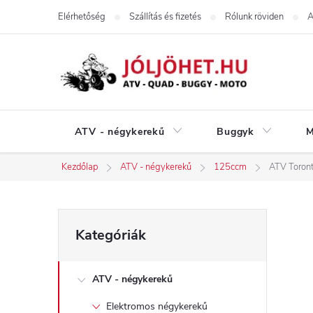
Ugrás
Elérhetőség
Szállítás és fizetés
Rólunk röviden
A
a
fő
tartalomhoz
ATV - négykerekű
Buggyk
M
Kezdőlap
ATV - négykerekű
125ccm
ATV Toront
O
Kategóriák
Kategóriák
átugrása
l
ATV - négykerekű
d
Elektromos négykerekű