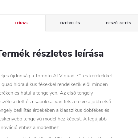
LEÍRÁS
ÉRTÉKELÉS
BESZÉLGETÉS
Termék részletes leírása
eljes újdonság a Toronto ATV quad 7"-es kerekekkel.
 quad hidraulikus fékekkel rendelkezik elöl minden
eréken és hátul a tengelyen. Az első tengely
iszélesedett és csapokkal van felszerelve a jobb első
engely beállítás érdekében a klasszikus dobfékes és
eskenyebb tengelyű modellhez képest. A legújabb
nnováció ehhez a modellhez.