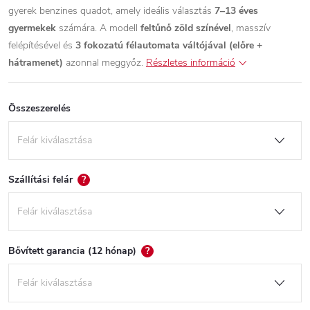
gyerek benzines quadot, amely ideális választás
7–13 éves
gyermekek
számára. A modell
feltűnő zöld színével
, masszív
felépítésével és
3 fokozatú félautomata váltójával (előre +
hátramenet)
azonnal meggyőz.
Részletes információ
Összeszerelés
Szállítási felár
?
Bővített garancia (12 hónap)
?