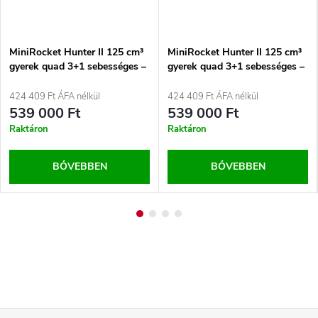
MiniRocket Hunter II 125 cm³
MiniRocket Hunter II 125 cm³
gyerek quad 3+1 sebességes –
gyerek quad 3+1 sebességes –
hidraulikus tárcsafékekkel,
hidraulikus tárcsafékekkel,
elektromos indítással Zöld
elektromos indítással Piros
424 409 Ft ÁFA nélkül
424 409 Ft ÁFA nélkül
539 000 Ft
539 000 Ft
Raktáron
Raktáron
BŐVEBBEN
BŐVEBBEN