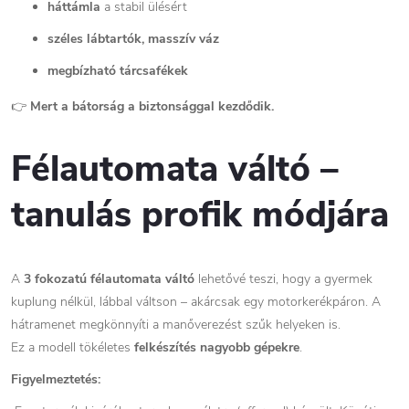
háttámla
a stabil ülésért
széles lábtartók, masszív váz
megbízható tárcsafékek
👉
Mert a bátorság a biztonsággal kezdődik.
Félautomata váltó –
tanulás profik módjára
A
3 fokozatú félautomata váltó
lehetővé teszi, hogy a gyermek
kuplung nélkül, lábbal váltson – akárcsak egy motorkerékpáron. A
hátramenet megkönnyíti a manőverezést szűk helyeken is.
Ez a modell tökéletes
felkészítés nagyobb gépekre
.
Figyelmeztetés: