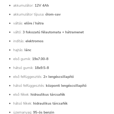
akkumulátor:
12V 4Ah
akkumulátor típusa:
ólom-sav
váltás:
előre / hátra
váltó:
3 fokozatú félautomata + hátramenet
indítás:
elektromos
hajtás:
lánc
első gumik:
19x7.00-8
hátsó gumik:
18x9.5-8
első felfüggesztés:
2× lengéscsillapító
hátsó felfüggesztés:
központi lengéscsillapító
első fékek:
hidraulikus tárcsafék
hátsó fékek:
hidraulikus tárcsafék
üzemanyag:
95-ös benzin