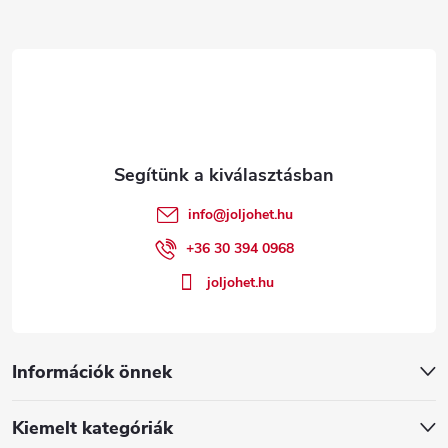
L
á
b
l
é
info
@
joljohet.hu
c
+36 30 394 0968
joljohet.hu
Információk önnek
Kiemelt kategóriák