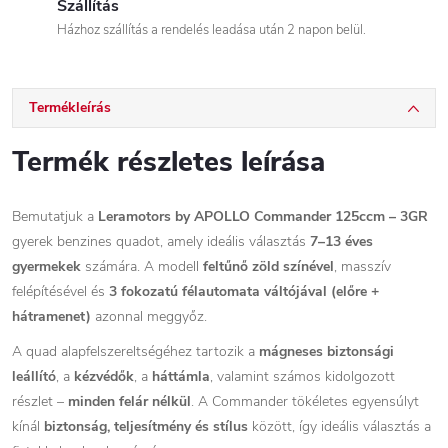
Szállítás
Házhoz szállítás a rendelés leadása után 2 napon belül.
Termékleírás
Termék részletes leírása
Bemutatjuk a
Leramotors by APOLLO Commander 125ccm – 3GR
gyerek benzines quadot, amely ideális választás
7–13 éves
gyermekek
számára. A modell
feltűnő zöld színével
, masszív
felépítésével és
3 fokozatú félautomata váltójával (előre +
hátramenet)
azonnal meggyőz.
A quad alapfelszereltségéhez tartozik a
mágneses biztonsági
leállító
, a
kézvédők
, a
háttámla
, valamint számos kidolgozott
részlet –
minden felár nélkül
. A Commander tökéletes egyensúlyt
kínál
biztonság, teljesítmény és stílus
között, így ideális választás a