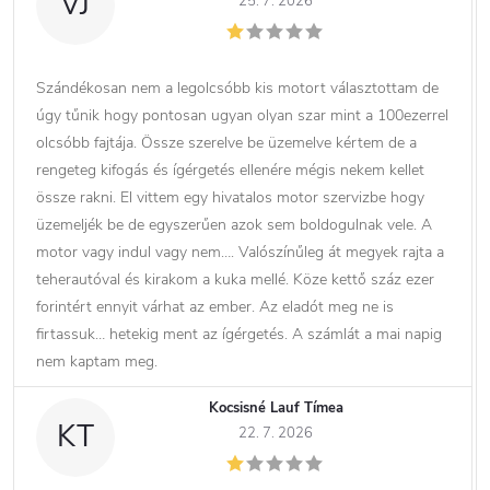
VJ
25. 7. 2026
Szándékosan nem a legolcsóbb kis motort választottam de
úgy tűnik hogy pontosan ugyan olyan szar mint a 100ezerrel
olcsóbb fajtája. Össze szerelve be üzemelve kértem de a
rengeteg kifogás és ígérgetés ellenére mégis nekem kellet
össze rakni. El vittem egy hivatalos motor szervizbe hogy
üzemeljék be de egyszerűen azok sem boldogulnak vele. A
motor vagy indul vagy nem…. Valószínűleg át megyek rajta a
teherautóval és kirakom a kuka mellé. Köze kettő száz ezer
forintért ennyit várhat az ember. Az eladót meg ne is
firtassuk… hetekig ment az ígérgetés. A számlát a mai napig
nem kaptam meg.
Kocsisné Lauf Tímea
KT
22. 7. 2026