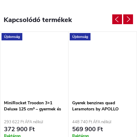
Kapcsolódó termékek
Újdonság
Újdonság
MiniRocket Troodon 3+1
Gyerek benzines quad
Deluxe 125 cm³ – gyermek és
Leramotors by APOLLO
junior quad félautomata
COMMANDER 125ccm – 3GR
váltóval Szürke-kék
Premium | zöld
293 622 Ft ÁFA nélkül
448 740 Ft ÁFA nélkül
372 900 Ft
569 900 Ft
Raktáron
Raktáron