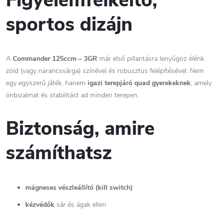
Figyelemfelkeltő,
sportos dizájn
A
Commander 125ccm – 3GR
már első pillantásra lenyűgöz élénk
zöld (vagy narancssárga) színével és robusztus felépítésével. Nem
egy egyszerű játék, hanem
igazi terepjáró quad gyerekeknek
, amely
önbizalmat és stabilitást ad minden terepen.
Biztonság, amire
számíthatsz
mágneses vészleállító (kill switch)
kézvédők
sár és ágak ellen