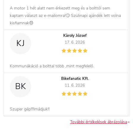
A motor 1 hét alatt nem érkezett meg és a bolttól sem
kaptam választ az e-mailomra!🙄 Szülinapi ajándék lett volna
kisfiamnak😞
Kàroly József
KJ
17. 6. 2026
Kommunákáció a bolttal több ,mint megfelelő.
Bikefanatic Kft.
BK
11. 6. 2026
Szuper gép!!!Imádjuk!!
További értékelések ábrázolása