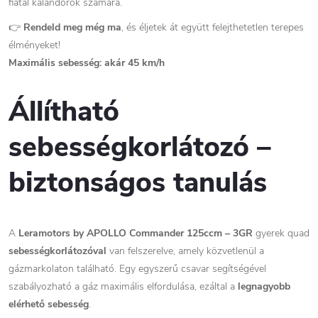
fiatal kalandorok számára.
👉
Rendeld meg még ma
, és éljetek át együtt felejthetetlen terepes
élményeket!
Maximális sebesség: akár 45 km/h
Állítható
sebességkorlátozó –
biztonságos tanulás
A
Leramotors by APOLLO Commander 125ccm – 3GR
gyerek quad
sebességkorlátozóval
van felszerelve, amely közvetlenül a
gázmarkolaton található. Egy egyszerű csavar segítségével
szabályozható a gáz maximális elfordulása, ezáltal a
legnagyobb
elérhető sebesség
.