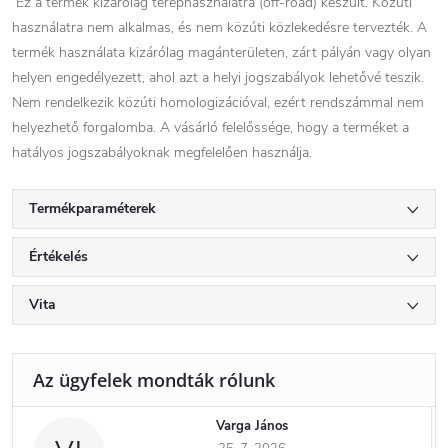
Ez a termék kizárólag terephasználatra (off-road) készült. Közúti
használatra nem alkalmas, és nem közúti közlekedésre tervezték. A
termék használata kizárólag magánterületen, zárt pályán vagy olyan
helyen engedélyezett, ahol azt a helyi jogszabályok lehetővé teszik.
Nem rendelkezik közúti homologizációval, ezért rendszámmal nem
helyezhető forgalomba. A vásárló felelőssége, hogy a terméket a
hatályos jogszabályoknak megfelelően használja.
Termékparaméterek
Értékelés
Vita
Varga János