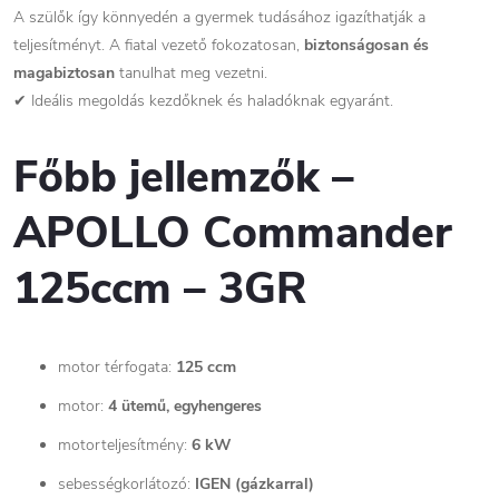
A szülők így könnyedén a gyermek tudásához igazíthatják a
teljesítményt. A fiatal vezető fokozatosan,
biztonságosan és
magabiztosan
tanulhat meg vezetni.
✔ Ideális megoldás kezdőknek és haladóknak egyaránt.
Főbb jellemzők –
APOLLO Commander
125ccm – 3GR
motor térfogata:
125 ccm
motor:
4 ütemű, egyhengeres
motorteljesítmény:
6 kW
sebességkorlátozó:
IGEN (gázkarral)