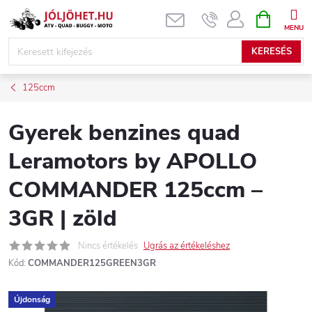
Ugrás
KOSÁR
a
fő
KERESÉS
tartalomhoz
125ccm
Gyerek benzines quad
Leramotors by APOLLO
COMMANDER 125ccm –
3GR | zöld
Nincs értékelés
Ugrás az értékeléshez
Kód:
COMMANDER125GREEN3GR
Újdonság