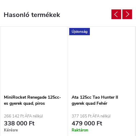
Újdonság
MiniRocket Renegade 125cc-
Ata 125cc Tao Hunter II
es gyerek quad, piros
gyerek quad Fehér
266 142 Ft ÁFA nélkül
377 165 Ft ÁFA nélkül
338 000 Ft
479 000 Ft
Kérésre
Raktáron