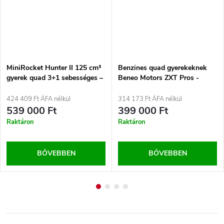
MiniRocket Hunter II 125 cm³
Benzines quad gyerekeknek
gyerek quad 3+1 sebességes –
Beneo Motors ZXT Pros -
hidraulikus tárcsafékekkel,
125cm3
elektromos indítással Zöld
424 409 Ft ÁFA nélkül
314 173 Ft ÁFA nélkül
539 000 Ft
399 000 Ft
Raktáron
Raktáron
BŐVEBBEN
BŐVEBBEN