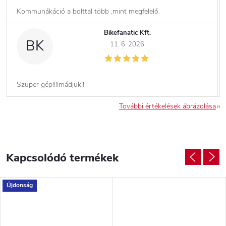
Kommunákáció a bolttal több ,mint megfelelő.
Bikefanatic Kft.
BK
11. 6. 2026
Szuper gép!!!Imádjuk!!
További értékelések ábrázolása
Kapcsolódó termékek
Újdonság