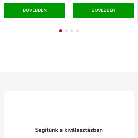
BŐVEBBEN
BŐVEBBEN
L
á
b
l