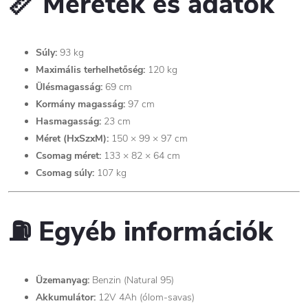
📏 Méretek és adatok
Súly:
93 kg
Maximális terhelhetőség:
120 kg
Ülésmagasság:
69 cm
Kormány magasság:
97 cm
Hasmagasság:
23 cm
Méret (HxSzxM):
150 × 99 × 97 cm
Csomag méret:
133 × 82 × 64 cm
Csomag súly:
107 kg
⛽ Egyéb információk
Üzemanyag:
Benzin (Natural 95)
Akkumulátor:
12V 4Ah (ólom-savas)