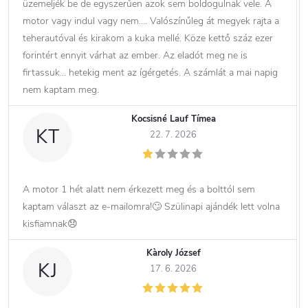
üzemeljék be de egyszerűen azok sem boldogulnak vele. A
motor vagy indul vagy nem…. Valószínűleg át megyek rajta a
teherautóval és kirakom a kuka mellé. Köze kettő száz ezer
forintért ennyit várhat az ember. Az eladót meg ne is
firtassuk… hetekig ment az ígérgetés. A számlát a mai napig
nem kaptam meg.
Kocsisné Lauf Tímea
KT
22. 7. 2026
A motor 1 hét alatt nem érkezett meg és a bolttól sem
kaptam választ az e-mailomra!🙄 Szülinapi ajándék lett volna
kisfiamnak😞
Kàroly József
KJ
17. 6. 2026