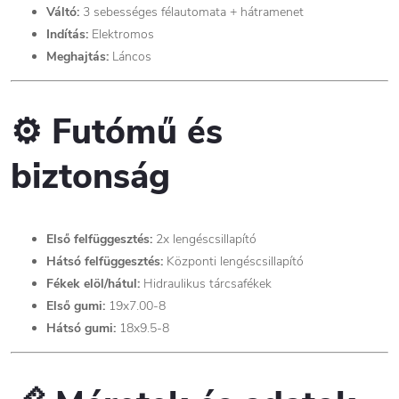
Váltó:
3 sebességes félautomata + hátramenet
Indítás:
Elektromos
Meghajtás:
Láncos
⚙️ Futómű és
biztonság
Első felfüggesztés:
2x lengéscsillapító
Hátsó felfüggesztés:
Központi lengéscsillapító
Fékek elöl/hátul:
Hidraulikus tárcsafékek
Első gumi:
19x7.00-8
Hátsó gumi:
18x9.5-8