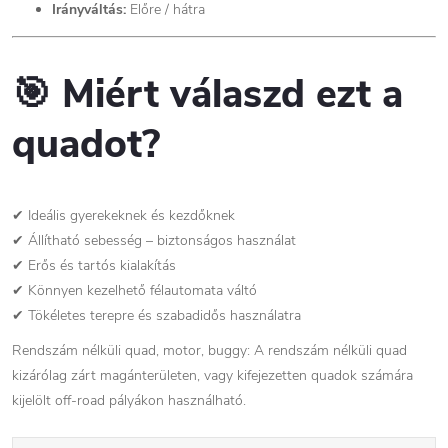
Irányváltás:
Előre / hátra
🎯 Miért válaszd ezt a
quadot?
✔ Ideális gyerekeknek és kezdőknek
✔ Állítható sebesség – biztonságos használat
✔ Erős és tartós kialakítás
✔ Könnyen kezelhető félautomata váltó
✔ Tökéletes terepre és szabadidős használatra
Rendszám nélküli quad, motor, buggy: A rendszám nélküli quad
kizárólag zárt magánterületen, vagy kifejezetten quadok számára
kijelölt off-road pályákon használható.