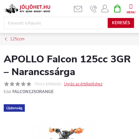
Ugrás
KOSÁR
a
fő
KERESÉS
tartalomhoz
125ccm
APOLLO Falcon 125cc 3GR
– Narancssárga
Nincs értékelés
Ugrás az értékeléshez
Kód:
FALCON125ORANGE
Újdonság