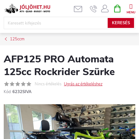
Ugrás
KOSÁR
a
fő
KERESÉS
tartalomhoz
125ccm
AFP125 PRO Automata
125cc Rockrider Szürke
Nincs értékelés
Ugrás az értékeléshez
Kód:
6232SIVA