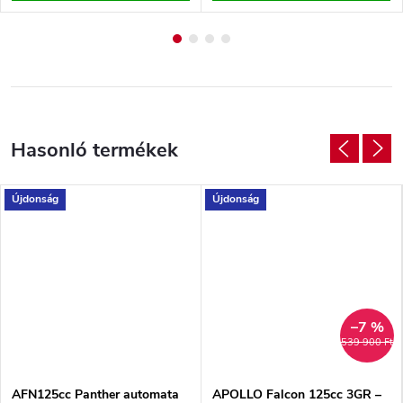
Újdonság
Újdonság
–7 %
539 900 Ft
AFN125cc Panther automata
APOLLO Falcon 125cc 3GR –