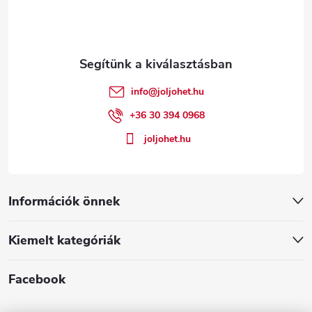
b
l
é
info
@
joljohet.hu
c
+36 30 394 0968
joljohet.hu
Információk önnek
Kiemelt kategóriák
Facebook