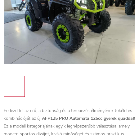
Fedezd fel az erő, a biztonság és a terepezés élményének tökéletes
kombinációját az új
AFP125 PRO Automata 125cc gyerek quaddal
!
Ez a modell kategóriájának egyik legnépszerűbb választása, amely
modern sportos dizájnt, kiváló minőséget és számos praktikus