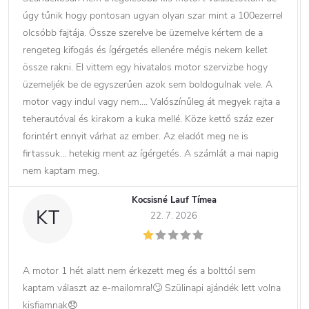
úgy tűnik hogy pontosan ugyan olyan szar mint a 100ezerrel
olcsóbb fajtája. Össze szerelve be üzemelve kértem de a
rengeteg kifogás és ígérgetés ellenére mégis nekem kellet
össze rakni. El vittem egy hivatalos motor szervizbe hogy
üzemeljék be de egyszerűen azok sem boldogulnak vele. A
motor vagy indul vagy nem…. Valószínűleg át megyek rajta a
teherautóval és kirakom a kuka mellé. Köze kettő száz ezer
forintért ennyit várhat az ember. Az eladót meg ne is
firtassuk… hetekig ment az ígérgetés. A számlát a mai napig
nem kaptam meg.
Kocsisné Lauf Tímea
KT
22. 7. 2026
A motor 1 hét alatt nem érkezett meg és a bolttól sem
kaptam választ az e-mailomra!🙄 Szülinapi ajándék lett volna
kisfiamnak😞