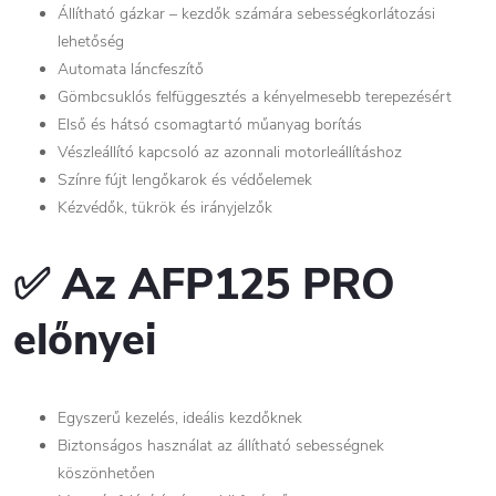
Állítható gázkar – kezdők számára sebességkorlátozási
lehetőség
Automata láncfeszítő
Gömbcsuklós felfüggesztés a kényelmesebb terepezésért
Első és hátsó csomagtartó műanyag borítás
Vészleállító kapcsoló az azonnali motorleállításhoz
Színre fújt lengőkarok és védőelemek
Kézvédők, tükrök és irányjelzők
✅ Az AFP125 PRO
előnyei
Egyszerű kezelés, ideális kezdőknek
Biztonságos használat az állítható sebességnek
köszönhetően