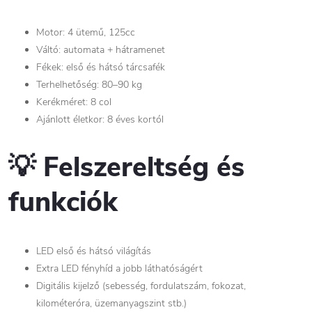
Motor: 4 ütemű, 125cc
Váltó: automata + hátramenet
Fékek: első és hátsó tárcsafék
Terhelhetőség: 80–90 kg
Kerékméret: 8 col
Ajánlott életkor: 8 éves kortól
💡 Felszereltség és
funkciók
LED első és hátsó világítás
Extra LED fényhíd a jobb láthatóságért
Digitális kijelző (sebesség, fordulatszám, fokozat,
kilométeróra, üzemanyagszint stb.)