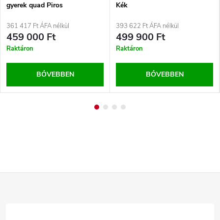
gyerek quad Piros
Kék
361 417 Ft ÁFA nélkül
393 622 Ft ÁFA nélkül
459 000 Ft
499 900 Ft
Raktáron
Raktáron
BŐVEBBEN
BŐVEBBEN
L
á