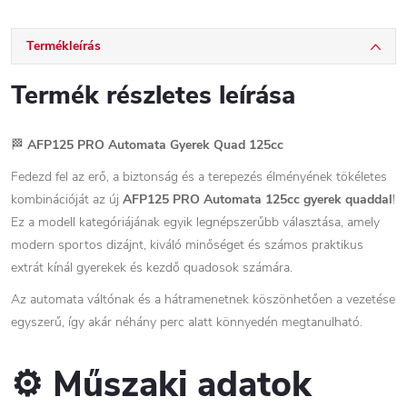
Termékleírás
Termék részletes leírása
🏁
AFP125 PRO Automata Gyerek Quad 125cc
Fedezd fel az erő, a biztonság és a terepezés élményének tökéletes
kombinációját az új
AFP125 PRO Automata 125cc gyerek quaddal
!
Ez a modell kategóriájának egyik legnépszerűbb választása, amely
modern sportos dizájnt, kiváló minőséget és számos praktikus
extrát kínál gyerekek és kezdő quadosok számára.
Az automata váltónak és a hátramenetnek köszönhetően a vezetése
egyszerű, így akár néhány perc alatt könnyedén megtanulható.
⚙️ Műszaki adatok