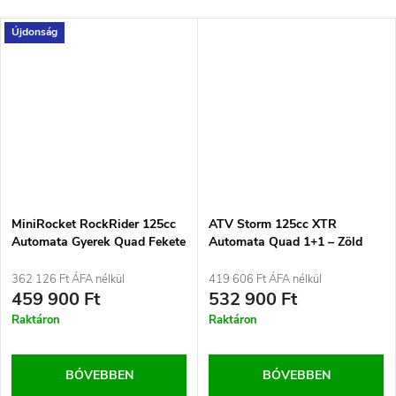
Újdonság
MiniRocket RockRider 125cc
ATV Storm 125cc XTR
Automata Gyerek Quad Fekete
Automata Quad 1+1 – Zöld
362 126 Ft ÁFA nélkül
419 606 Ft ÁFA nélkül
459 900 Ft
532 900 Ft
Raktáron
Raktáron
BŐVEBBEN
BŐVEBBEN