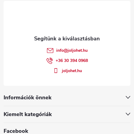
á
b
l
é
info
@
joljohet.hu
c
+36 30 394 0968
joljohet.hu
Információk önnek
Kiemelt kategóriák
Facebook