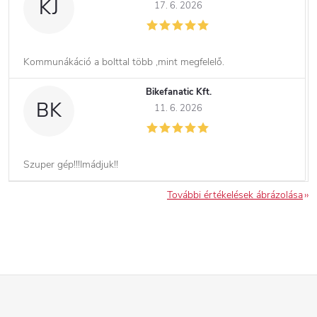
KJ
17. 6. 2026
Kommunákáció a bolttal több ,mint megfelelő.
Bikefanatic Kft.
BK
11. 6. 2026
Szuper gép!!!Imádjuk!!
További értékelések ábrázolása
L