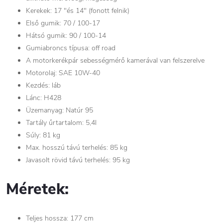
Kerekek: 17 "és 14" (fonott felnik)
Első gumik: 70 / 100-17
Hátsó gumik: 90 / 100-14
Gumiabroncs típusa: off road
A motorkerékpár sebességmérő kamerával van felszerelve
Motorolaj: SAE 10W-40
Kezdés: láb
Lánc: H428
Üzemanyag: Natúr 95
Tartály űrtartalom: 5,4l
Súly: 81 kg
Max. hosszú távú terhelés: 85 kg
Javasolt rövid távú terhelés: 95 kg
Méretek:
Teljes hossza: 177 cm