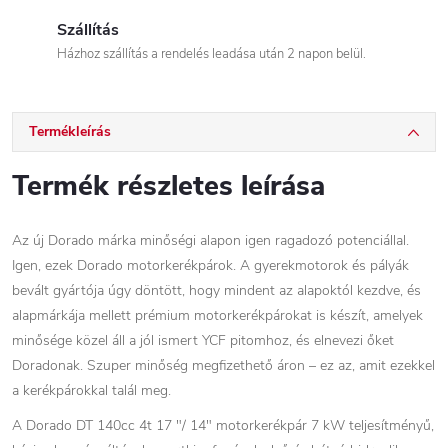
Szállítás
Házhoz szállítás a rendelés leadása után 2 napon belül.
Termékleírás
Termék részletes leírása
Az új Dorado márka minőségi alapon igen ragadozó potenciállal.
Igen, ezek Dorado motorkerékpárok. A gyerekmotorok és pályák
bevált gyártója úgy döntött, hogy mindent az alapoktól kezdve, és
alapmárkája mellett prémium motorkerékpárokat is készít, amelyek
minősége közel áll a jól ismert YCF pitomhoz, és elnevezi őket
Doradonak. Szuper minőség megfizethető áron – ez az, amit ezekkel
a kerékpárokkal talál meg.
A Dorado DT 140cc 4t 17 "/ 14" motorkerékpár 7 kW teljesítményű,