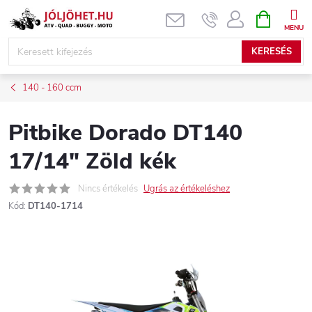
Ugrás
KOSÁR
a
fő
KERESÉS
tartalomhoz
140 - 160 ccm
Pitbike Dorado DT140
17/14" Zöld kék
Nincs értékelés
Ugrás az értékeléshez
Kód:
DT140-1714