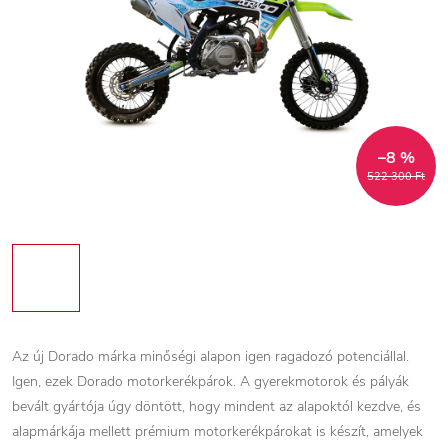
–8 %
522 300 Ft
Az új Dorado márka minőségi alapon igen ragadozó potenciállal.
Igen, ezek Dorado motorkerékpárok. A gyerekmotorok és pályák
bevált gyártója úgy döntött, hogy mindent az alapoktól kezdve, és
alapmárkája mellett prémium motorkerékpárokat is készít, amelyek