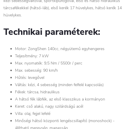
kézi sebességváltóval, sportkipufogóval, első és hátsó hidraulikus
tárcsafékekkel (hátsó-láb), első kerék 17 hüvelykes, hátsó kerék 14
hüvelykes.
Technikai paraméterek:
Motor: ZongShen 140cc, négyütemű egyhengeres
Teljesítmény: 7 kW
Max. nyomaték: 9,5 Nm / 5500r / perc
Max. sebesség: 90 km/h
Hűtés: levegővel
Váltás: kézi, 4 sebesség (minden felfelé kapcsolás)
Fékek: tárcsa, hidraulikus
A hátsó fék lábfék, az első klasszikus a kormányon
Keret: cső alakú, nagy szilárdságú acél
Villa: olaj, fejjel lefelé
Minőségi hátsó központi lengéscsillapító (monoshock) -
állítható merevség, magasság