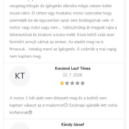
rengeteg kifogás és ígérgetés ellenére mégis nekem kellet
össze rakni. El vittem egy hivatalos motor szervizbe hogy
üzemeljék be de egyszerűen azok sem boldogulnak vele. A
motor vagy indul vagy nem…. Valószínűleg át megyek rajta a
teherautóval és kirakom a kuka mellé. Köze kettő száz ezer
forintért ennyit várhat az ember. Az eladót meg ne is
firtassuk… hetekig ment az ígérgetés. A számlát a mai napig
nem kaptam meg.
Kocsisné Lauf Tímea
KT
22. 7. 2026
A motor 1 hét alatt nem érkezett meg és a bolttól sem
kaptam választ az e-mailomra!🙄 Szülinapi ajándék lett volna
kisfiamnak😞
Kàroly József