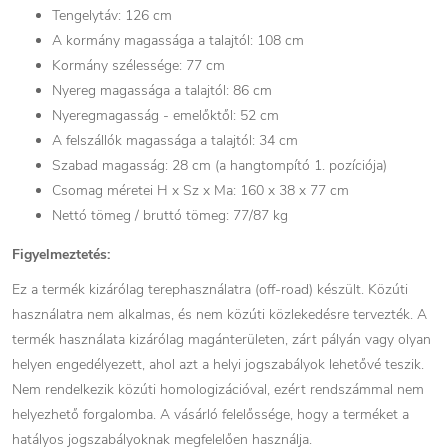
Tengelytáv: 126 cm
A kormány magassága a talajtól: 108 cm
Kormány szélessége: 77 cm
Nyereg magassága a talajtól: 86 cm
Nyeregmagasság - emelőktől: 52 cm
A felszállók magassága a talajtól: 34 cm
Szabad magasság: 28 cm (a hangtompító 1. pozíciója)
Csomag méretei H x Sz x Ma: 160 x 38 x 77 cm
Nettó tömeg / bruttó tömeg: 77/87 kg
Figyelmeztetés:
Ez a termék kizárólag terephasználatra (off-road) készült. Közúti
használatra nem alkalmas, és nem közúti közlekedésre tervezték. A
termék használata kizárólag magánterületen, zárt pályán vagy olyan
helyen engedélyezett, ahol azt a helyi jogszabályok lehetővé teszik.
Nem rendelkezik közúti homologizációval, ezért rendszámmal nem
helyezhető forgalomba. A vásárló felelőssége, hogy a terméket a
hatályos jogszabályoknak megfelelően használja.