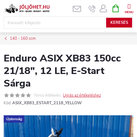
Ugrás
KOSÁR
a
fő
KERESÉS
tartalomhoz
140 - 160 ccm
Enduro ASIX XB83 150cc
21/18", 12 LE, E-Start
Sárga
Nincs értékelés
Ugrás az értékeléshez
Kód:
ASIX_XB83_ESTART_2118_YELLOW
Újdonság