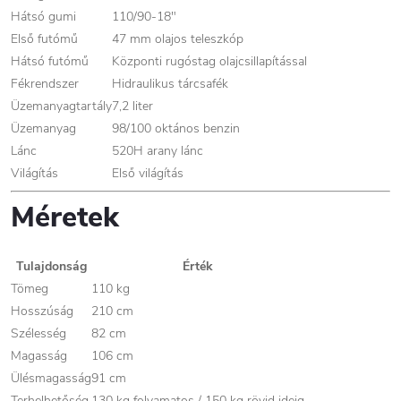
Hátsó gumi
110/90-18"
Első futómű
47 mm olajos teleszkóp
Hátsó futómű
Központi rugóstag olajcsillapítással
Fékrendszer
Hidraulikus tárcsafék
Üzemanyagtartály
7,2 liter
Üzemanyag
98/100 oktános benzin
Lánc
520H arany lánc
Világítás
Első világítás
Méretek
Tulajdonság
Érték
Tömeg
110 kg
Hosszúság
210 cm
Szélesség
82 cm
Magasság
106 cm
Ülésmagasság
91 cm
Terhelhetőség
130 kg folyamatos / 150 kg rövid ideig