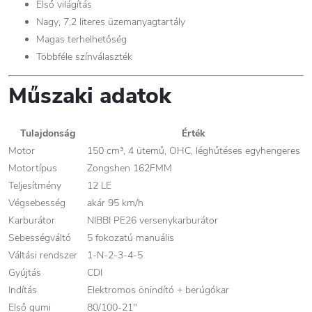
Első világítás
Nagy, 7,2 literes üzemanyagtartály
Magas terhelhetőség
Többféle színválaszték
Műszaki adatok
Tulajdonság
Érték
Motor
150 cm³, 4 ütemű, OHC, léghűtéses egyhengeres
Motortípus
Zongshen 162FMM
Teljesítmény
12 LE
Végsebesség
akár 95 km/h
Karburátor
NIBBI PE26 versenykarburátor
Sebességváltó
5 fokozatú manuális
Váltási rendszer
1-N-2-3-4-5
Gyújtás
CDI
Indítás
Elektromos önindító + berúgókar
Első gumi
80/100-21"