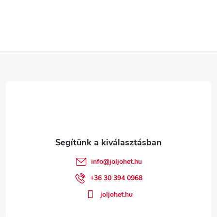
L
á
b
l
é
info
@
joljohet.hu
c
+36 30 394 0968
joljohet.hu