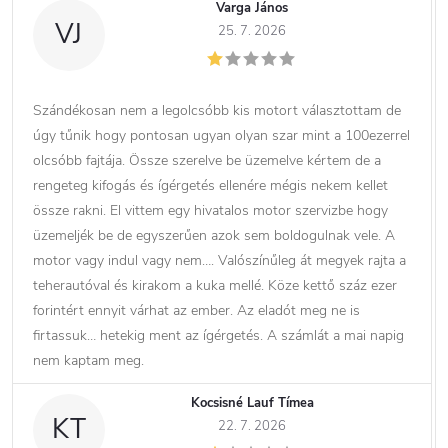
Varga János
VJ
25. 7. 2026
Szándékosan nem a legolcsóbb kis motort választottam de
úgy tűnik hogy pontosan ugyan olyan szar mint a 100ezerrel
olcsóbb fajtája. Össze szerelve be üzemelve kértem de a
rengeteg kifogás és ígérgetés ellenére mégis nekem kellet
össze rakni. El vittem egy hivatalos motor szervizbe hogy
üzemeljék be de egyszerűen azok sem boldogulnak vele. A
motor vagy indul vagy nem…. Valószínűleg át megyek rajta a
teherautóval és kirakom a kuka mellé. Köze kettő száz ezer
forintért ennyit várhat az ember. Az eladót meg ne is
firtassuk… hetekig ment az ígérgetés. A számlát a mai napig
nem kaptam meg.
Kocsisné Lauf Tímea
KT
22. 7. 2026