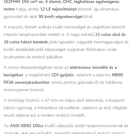
162FMM 150 cm³-es, 4 ütemű, OHC, léghűtéses egyhengeres
motor
hajtja, amely
12 LE teljesítményt
biztosít, így dinamikus
gyorsulást és akár
95 km/h végsebességet
kínál.
A masszív, festett acélváz kiváló merevséget és stabilitást biztosít
intenzív terephasználat mellett is. A nagy méretű
21 colos első és
18 colos hátsó kerekek
jobb tapadást, nagyobb hasmagasságot és
kiváló akadályleküzdő képességet nyújtanak földutakon, erdei
ösvényeken és enduró pályákon.
A motor felszereltségének része az
elektromos önindító és a
berúgókar
, a megbízható
CDI gyújtás
, valamint a sportos
NIBBI
PE26 versenykarburátor
, amely pontos gázreakciót és hatékony
motorüzemet biztosít.
A minőségi futómű, a 47 mm-es olajos első teleszkóp, a központi
hátsó rugóstag, a hidraulikus tárcsafékek, valamint az első világítás
teszik teljessé ezt a modern enduró modellt.
Az
ASIX XB83 150cc
kiváló választás hobbi terepmotorosoknak és
azoknak, akik egy erősebb, nagyobb teljesítményű enduró motort