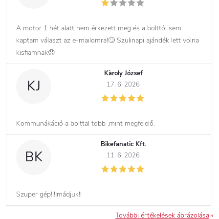
A motor 1 hét alatt nem érkezett meg és a bolttól sem
kaptam választ az e-mailomra!🙄 Szülinapi ajándék lett volna
kisfiamnak😞
Kàroly József
KJ
17. 6. 2026
Kommunákáció a bolttal több ,mint megfelelő.
Bikefanatic Kft.
BK
11. 6. 2026
Szuper gép!!!Imádjuk!!
További értékelések ábrázolása