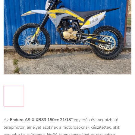
Az
Enduro ASIX XB83 150cc 21/18"
egy erős és megbízható
terepmotor, amelyet azoknak a motorosoknak készítettek, akik
nagyobb teljesítményt, kiváló terepképességet és strapabíró