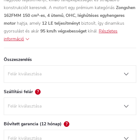
konstrukciót keresnek. A motort egy prémium kategóriás
Zongshen
162FMM 150 cm³-es, 4 ütemű, OHC, léghűtéses egyhengeres
motor
hajtja, amely
12 LE teljesítményt
biztosít, így dinamikus
gyorsulást és akár
95 km/h végsebességet
kínál.
Részletes
információ
Összeszerelés
Szállítási felár
?
Bővített garancia (12 hónap)
?