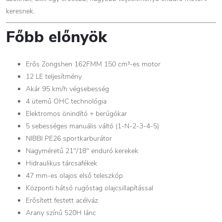
keresnek.
Főbb előnyök
Erős Zongshen 162FMM 150 cm³-es motor
12 LE teljesítmény
Akár 95 km/h végsebesség
4 ütemű OHC technológia
Elektromos önindító + berúgókar
5 sebességes manuális váltó (1-N-2-3-4-5)
NIBBI PE26 sportkarburátor
Nagyméretű 21"/18" enduró kerekek
Hidraulikus tárcsafékek
47 mm-es olajos első teleszkóp
Központi hátsó rugóstag olajcsillapítással
Erősített festett acélváz
Arany színű 520H lánc