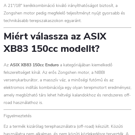
A 21"/18" kerékkombináció kiváló irányíthatóságot biztosít, a
Zongshen motor pedig megfelelő teljesítményt nyújt gyorsabb és
technikásabb terepszakaszokon egyaránt.
Miért válassza az ASIX
XB83 150cc modellt?
Az
ASIX XB83 150cc Enduro
a kategóriájában kiemelkedő
felszereltséget kínál. Az erős Zongshen motor, a NIBBI
versenykarburátor, a masszív váz, a minőségi futómű és az
elektromos indítás kombinációja egy olyan terepmotort eredményez,
amely megbízható társ lehet hétvégi kalandokhoz és rendszeres off-
road használathoz is.
Figyelmeztetés
Ez a termék kizárólag terephasználatra (off-road) készült. Közúti
használatra nem alkalmas, és nem közúti közlekedésre tervezték. A