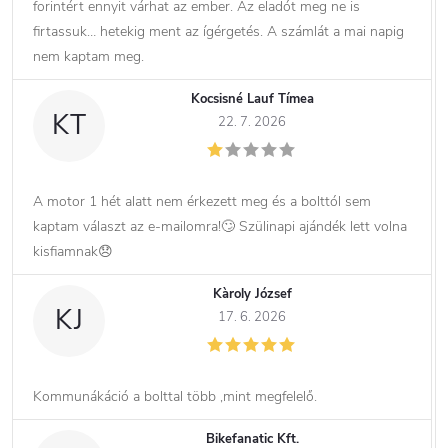
forintért ennyit várhat az ember. Az eladót meg ne is
firtassuk… hetekig ment az ígérgetés. A számlát a mai napig
nem kaptam meg.
Kocsisné Lauf Tímea
KT
22. 7. 2026
A motor 1 hét alatt nem érkezett meg és a bolttól sem
kaptam választ az e-mailomra!🙄 Szülinapi ajándék lett volna
kisfiamnak😞
Kàroly József
KJ
17. 6. 2026
Kommunákáció a bolttal több ,mint megfelelő.
Bikefanatic Kft.