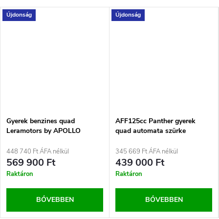
Újdonság
Újdonság
Gyerek benzines quad
AFF125cc Panther gyerek
Leramotors by APOLLO
quad automata szürke
COMMANDER 125ccm – 3GR
Premium | narancs
448 740 Ft ÁFA nélkül
345 669 Ft ÁFA nélkül
569 900 Ft
439 000 Ft
Raktáron
Raktáron
BŐVEBBEN
BŐVEBBEN