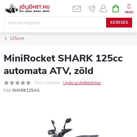
Ugrás
KOSÁR
a
fő
KERESÉS
tartalomhoz
125ccm
MiniRocket SHARK 125cc
automata ATV, zöld
Nincs értékelés
Ugrás az értékeléshez
Kód:
SHARK125AG