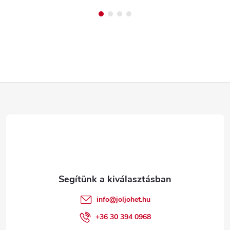
L
á
b
l
é
info
@
joljohet.hu
c
+36 30 394 0968