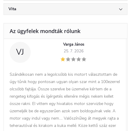
Vita
Varga János
VJ
25. 7. 2026
Szándékosan nem a legolcsóbb kis motort választottam de
úgy tűnik hogy pontosan ugyan olyan szar mint a 100ezerrel
olcsóbb fajtája. Össze szerelve be üzemelve kértem de a
rengeteg kifogás és ígérgetés ellenére mégis nekem kellet
össze rakni. El vittem egy hivatalos motor szervizbe hogy
üzemeljék be de egyszerűen azok sem boldogulnak vele. A
motor vagy indul vagy nem…. Valószínűleg át megyek rajta a
teherautóval és kirakom a kuka mellé. Köze kettő száz ezer