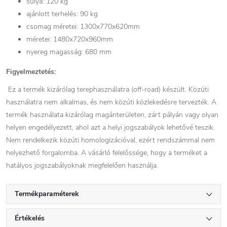
súlya: 120 kg
ajánlott terhelés: 90 kg
csomag méretei: 1300x770x620mm
méretei: 1480x720x960mm
nyereg magasság: 680 mm
Figyelmeztetés:
Ez a termék kizárólag terephasználatra (off-road) készült. Közúti
használatra nem alkalmas, és nem közúti közlekedésre tervezték. A
termék használata kizárólag magánterületen, zárt pályán vagy olyan
helyen engedélyezett, ahol azt a helyi jogszabályok lehetővé teszik.
Nem rendelkezik közúti homologizációval, ezért rendszámmal nem
helyezhető forgalomba. A vásárló felelőssége, hogy a terméket a
hatályos jogszabályoknak megfelelően használja.
Termékparaméterek
Értékelés