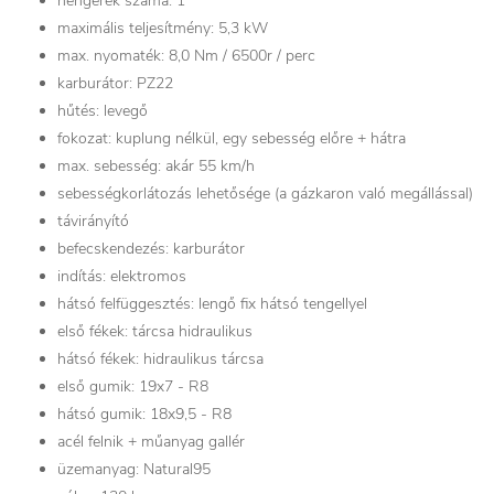
hengerek száma: 1
maximális teljesítmény: 5,3 kW
max. nyomaték: 8,0 Nm / 6500r / perc
karburátor: PZ22
hűtés: levegő
fokozat: kuplung nélkül, egy sebesség előre + hátra
max. sebesség: akár 55 km/h
sebességkorlátozás lehetősége (a gázkaron való megállással)
távirányító
befecskendezés: karburátor
indítás: elektromos
hátsó felfüggesztés: lengő fix hátsó tengellyel
első fékek: tárcsa hidraulikus
hátsó fékek: hidraulikus tárcsa
első gumik: 19x7 - R8
hátsó gumik: 18x9,5 - R8
acél felnik + műanyag gallér
üzemanyag: Natural95