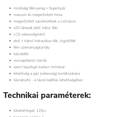
minőségi féknyereg + fogantyúk
masszív és megerősített hinta
megerősített sarokkötések a csővázon
LED lámpák (elöl, hátul, fék)
LCD sebességmérő
első + hátsó hidraulikus fék, rögzítőfék
fém üzemanyagtartály
kézvédők
visszapillantó tükrök
sport kipufogó karbon mintával
lehetőség a gáz (sebesség) korlátozására
távirányító - a távoli leállítás lehetőségéhez
Technikai paraméterek:
lökettérfogat: 125cc