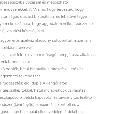
ebességszabályozással és megbízható
ékrendszerekkel. A Warriort úgy tervezték, hogy
iztonságos utazást biztosítson, és lehetővé tegye
yermeke számára, hogy aggodalom nélkül fedezze fel
z új vezetési készségeket.
agyon erős acélváz alacsony súlyponttal, maximális
tabilitásra tervezve
″-os acél felnik kiváló minőségű, terepjárásra alkalmas
umiabroncsokkal
lső dobfék, hátul hidraulikus tárcsafék – erős és
egbízható fékrendszer
elfüggesztés: elöl dupla A-lengőkarok
engéscsillapítókkal, hátul mono-shock csillapítás
észkapcsoló „Jetski kapcsoló” és távirányítós leállító
endszer (távirányító) a maximális kontroll és a
ogosulatlan használat elleni védelem érdekében