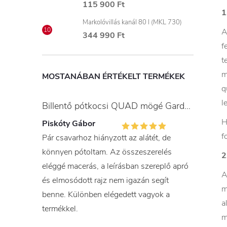
115 900 Ft
1
Markolóvillás kanál 80 l (MKL 730)
A
344 990 Ft
f
t
m
MOSTANÁBAN ÉRTÉKELT TERMÉKEK
q
l
Billentő pótkocsi QUAD mögé Gardner
H
Piskóty Gábor
f
Pár csavarhoz hiányzott az alátét, de
könnyen pótoltam. Az összeszerelés
2
eléggé macerás, a leírásban szereplő apró
A
és elmosódott rajz nem igazán segít
m
benne. Különben elégedett vagyok a
a
termékkel.
m