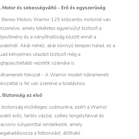
. Motor és sebességváltó - Erő és egyszerűség
 Beneo Motors Warrior 125 köbcentis motorral van
elszerelve, amely tökéletes egyensúlyt biztosít a
eljesítmény és a irányíthatóság között ennél a
odellnél. Akár nehéz, akár könnyű terepen halad, ez a
uad kényelmes utazást biztosít még a
egtapasztaltabb vezetők számára is.
átrameneti fokozat - A Warrior modell hátrameneti
okozattal is fel van szerelve a tolatáshoz.
. Biztonság az első
 biztonság elsődleges számunkra, ezért a Warrior
odell erős, tartós vázzal, széles tengelytávval és
lacsony súlyponttal rendelkezik, amely
egakadályozza a felborulást, állítható