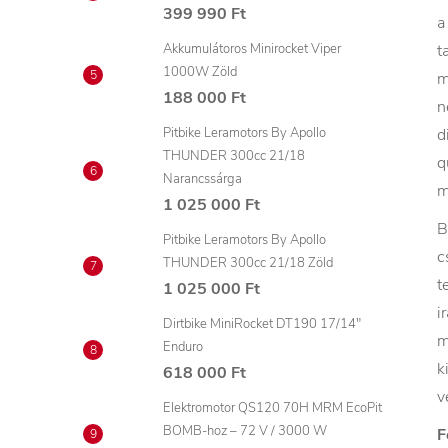
399 990 Ft
a
Akkumulátoros Minirocket Viper
t
1000W Zöld
m
188 000 Ft
n
Pitbike Leramotors By Apollo
d
THUNDER 300cc 21/18
q
Narancssárga
m
1 025 000 Ft
B
Pitbike Leramotors By Apollo
c
THUNDER 300cc 21/18 Zöld
t
1 025 000 Ft
i
Dirtbike MiniRocket DT190 17/14"
m
Enduro
k
618 000 Ft
v
Elektromotor QS120 70H MRM EcoPit
BOMB-hoz – 72 V / 3000 W
F