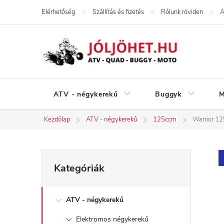
Ugrás
Elérhetőség
Szállítás és fizetés
Rólunk röviden
A
a
fő
tartalomhoz
ATV - négykerekű
Buggyk
M
Kezdőlap
ATV - négykerekű
125ccm
Warrior 1
O
Kategóriák
Kategóriák
átugrása
l
ATV - négykerekű
d
Elektromos négykerekű