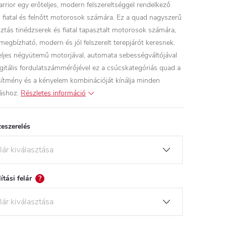
rrior egy erőteljes, modern felszereltséggel rendelkező
 fiatal és felnőtt motorosok számára. Ez a quad nagyszerű
sztás tinédzserek és fiatal tapasztalt motorosok számára,
 megbízható, modern és jól felszerelt terepjárót keresnek.
eljes négyütemű motorjával, automata sebességváltójával
igitális fordulatszámmérőjével ez a csúcskategóriás quad a
esítmény és a kényelem kombinációját kínálja minden
áshoz.
Részletes információ
eszerelés
lítási felár
?