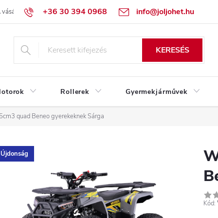
+36 30 394 0968
info@joljohet.hu
 vásárlás lépései
Üzleti feltételek (ÁSZF)
Adatkezelési tájékoztató
KERESÉS
otorok
Rollerek
Gyermekjárművek
25cm3 quad Beneo gyerekeknek Sárga
W
Újdonság
B
Kód: