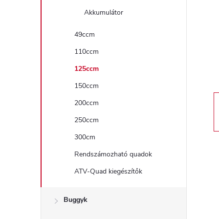
a
Akkumulátor
l
49ccm
110ccm
s
125ccm
ó
150ccm
p
200ccm
250ccm
a
300cm
n
Rendszámozható quadok
ATV-Quad kiegészítők
e
l
Buggyk