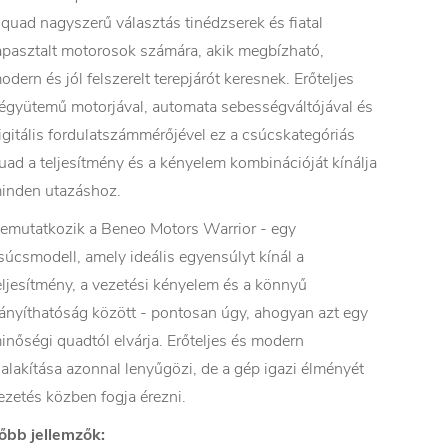
 quad nagyszerű választás tinédzserek és fiatal
apasztalt motorosok számára, akik megbízható,
odern és jól felszerelt terepjárót keresnek. Erőteljes
égyütemű motorjával, automata sebességváltójával és
igitális fordulatszámmérőjével ez a csúcskategóriás
uad a teljesítmény és a kényelem kombinációját kínálja
inden utazáshoz.
emutatkozik a Beneo Motors Warrior - egy
súcsmodell, amely ideális egyensúlyt kínál a
eljesítmény, a vezetési kényelem és a könnyű
rányíthatóság között - pontosan úgy, ahogyan azt egy
inőségi quadtól elvárja. Erőteljes és modern
ialakítása azonnal lenyűgözi, de a gép igazi élményét
ezetés közben fogja érezni.
őbb jellemzők: