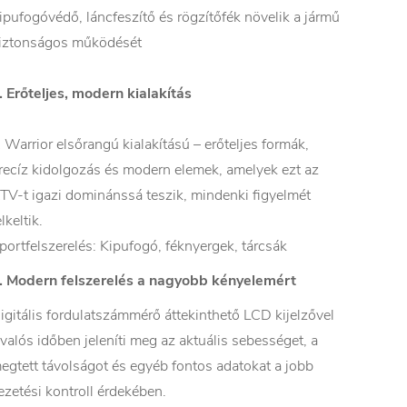
ipufogóvédő, láncfeszítő és rögzítőfék növelik a jármű
iztonságos működését
. Erőteljes, modern kialakítás
 Warrior elsőrangú kialakítású – erőteljes formák,
recíz kidolgozás és modern elemek, amelyek ezt az
TV-t igazi dominánssá teszik, mindenki figyelmét
elkeltik.
portfelszerelés: Kipufogó, féknyergek, tárcsák
. Modern felszerelés a nagyobb kényelemért
igitális fordulatszámmérő áttekinthető LCD kijelzővel
 valós időben jeleníti meg az aktuális sebességet, a
egtett távolságot és egyéb fontos adatokat a jobb
ezetési kontroll érdekében.