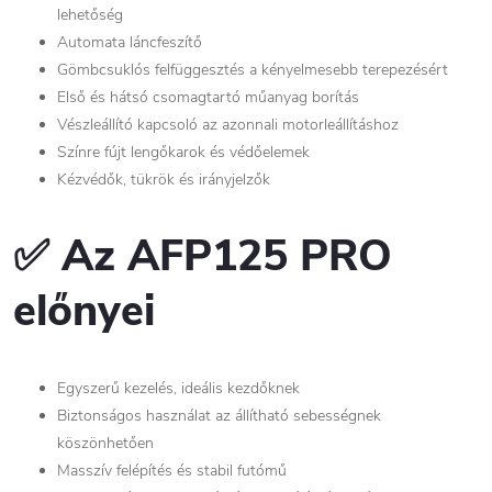
lehetőség
Automata láncfeszítő
Gömbcsuklós felfüggesztés a kényelmesebb terepezésért
Első és hátsó csomagtartó műanyag borítás
Vészleállító kapcsoló az azonnali motorleállításhoz
Színre fújt lengőkarok és védőelemek
Kézvédők, tükrök és irányjelzők
✅ Az AFP125 PRO
előnyei
Egyszerű kezelés, ideális kezdőknek
Biztonságos használat az állítható sebességnek
köszönhetően
Masszív felépítés és stabil futómű