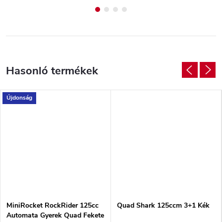
Újdonság
MiniRocket RockRider 125cc
Quad Shark 125ccm 3+1 Kék
Automata Gyerek Quad Fekete