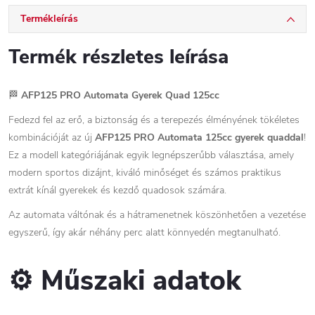
Termékleírás
Termék részletes leírása
🏁
AFP125 PRO Automata Gyerek Quad 125cc
Fedezd fel az erő, a biztonság és a terepezés élményének tökéletes
kombinációját az új
AFP125 PRO Automata 125cc gyerek quaddal
!
Ez a modell kategóriájának egyik legnépszerűbb választása, amely
modern sportos dizájnt, kiváló minőséget és számos praktikus
extrát kínál gyerekek és kezdő quadosok számára.
Az automata váltónak és a hátramenetnek köszönhetően a vezetése
egyszerű, így akár néhány perc alatt könnyedén megtanulható.
⚙️ Műszaki adatok