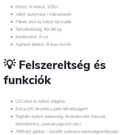
Motor: 4 ütemű, 125cc
Váltó: automata + hátramenet
Fékek: első és hátsó tárcsafék
Terhelhetőség: 80–90 kg
Kerékméret: 8 col
Ajánlott életkor: 8 éves kortól
💡 Felszereltség és
funkciók
LED első és hátsó világítás
Extra LED fényhíd a jobb láthatóságért
Digitális kijelző (sebesség, fordulatszám, fokozat,
kilométeróra, üzemanyagszint stb.)
Állítható gázkar – kezdők számára sebességkorlátozási