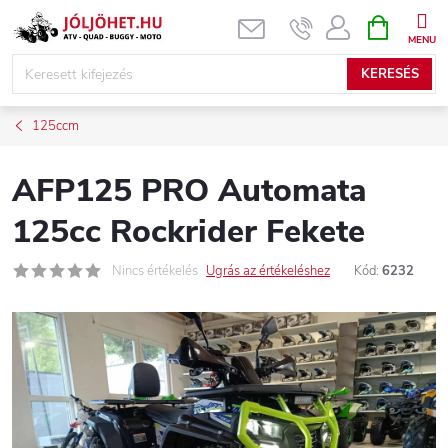
Ugrás
KOSÁR
a
fő
KERESÉS
tartalomhoz
125ccm
AFP125 PRO Automata
125cc Rockrider Fekete
Nincs értékelés
Ugrás az értékeléshez
Kód:
6232