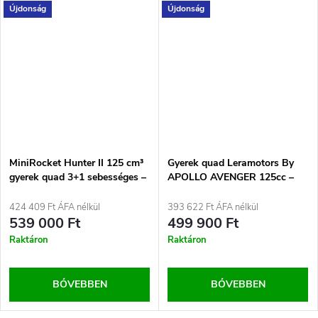
Újdonság
Újdonság
MiniRocket Hunter II 125 cm³
Gyerek quad Leramotors By
gyerek quad 3+1 sebességes –
APOLLO AVENGER 125cc –
hidraulikus tárcsafékekkel,
3GR Zöld
elektromos indítással Kék
424 409 Ft ÁFA nélkül
393 622 Ft ÁFA nélkül
539 000 Ft
499 900 Ft
Raktáron
Raktáron
BŐVEBBEN
BŐVEBBEN