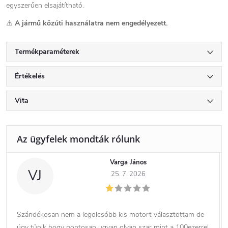
egyszerűen elsajátítható.
⚠️
A jármű közúti használatra nem engedélyezett.
Termékparaméterek
Értékelés
Vita
Varga János
VJ
25. 7. 2026
Szándékosan nem a legolcsóbb kis motort választottam de
úgy tűnik hogy pontosan ugyan olyan szar mint a 100ezerrel