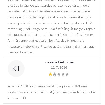
olcsóbb fajtája. Össze szerelve be üzemelve kértem de a
rengeteg kifogás és ígérgetés ellenére mégis nekem kellet
össze rakni. El vittem egy hivatalos motor szervizbe hogy
üzemeljék be de egyszerűen azok sem boldogulnak vele. A
motor vagy indul vagy nem…. Valószínűleg át megyek rajta a
teherautóval és kirakom a kuka mellé. Köze kettő száz ezer
forintért ennyit várhat az ember. Az eladót meg ne is
firtassuk… hetekig ment az ígérgetés. A számlát a mai napig
nem kaptam meg.
Kocsisné Lauf Tímea
KT
22. 7. 2026
A motor 1 hét alatt nem érkezett meg és a bolttól sem
kaptam választ az e-mailomra!🙄 Szülinapi ajándék lett volna
kisfiamnak😞