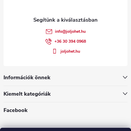
b
l
é
info
@
joljohet.hu
c
+36 30 394 0968
joljohet.hu
Információk önnek
Kiemelt kategóriák
Facebook