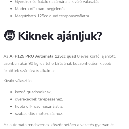
Gyerekek és fiatalok számára is kiváló választás
Modern off-road megjelenés
Megbízható 125cc quad terephasználatra
🧒 Kiknek ajánljuk?
Az
AFP125 PRO Automata 125cc quad
8 éves kortól ajánlott,
azonban akár 90 kg-os teherbírásának köszönhetően kisebb
felnőttek számára is alkalmas.
Kiváló választás:
kezdő quadosoknak,
gyerekeknek terepezéshez,
hobbi off-road használatra,
szabadidős motorozáshoz.
Az automata rendszernek köszönhetően a vezetés gyorsan és