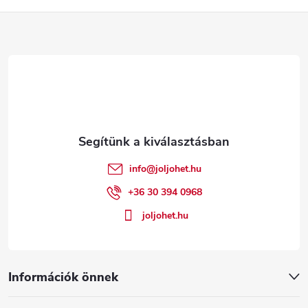
L
á
b
l
é
info
@
joljohet.hu
c
+36 30 394 0968
joljohet.hu
Információk önnek