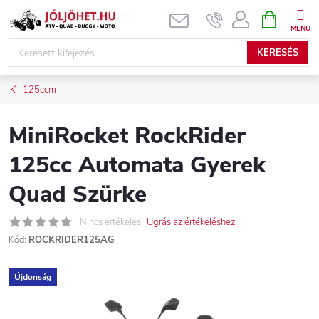
Ugrás
KOSÁR
a
fő
KERESÉS
tartalomhoz
125ccm
MiniRocket RockRider
125cc Automata Gyerek
Quad Szürke
Nincs értékelés
Ugrás az értékeléshez
Kód:
ROCKRIDER125AG
Újdonság