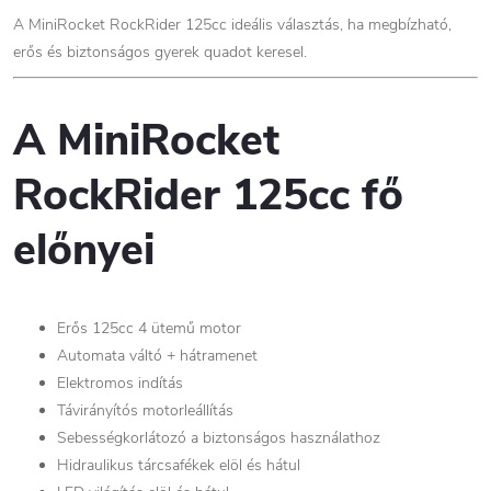
A MiniRocket RockRider 125cc ideális választás, ha megbízható,
erős és biztonságos gyerek quadot keresel.
A MiniRocket
RockRider 125cc fő
előnyei
Erős 125cc 4 ütemű motor
Automata váltó + hátramenet
Elektromos indítás
Távirányítós motorleállítás
Sebességkorlátozó a biztonságos használathoz
Hidraulikus tárcsafékek elöl és hátul