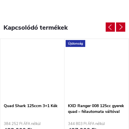
Kapcsolódó termékek
Újdonság
Quad Shark 125ccm 3+1 Kék
KXD Ranger 008 125cc gyerek
quad – félautomata váltóval
Kék
384 252 Ft ÁFA nélkül
344 803 Ft ÁFA nélkül