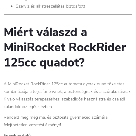
Szerviz és alkatrészellátás biztosított
Miért válaszd a
MiniRocket RockRider
125cc quadot?
A MiniRocket RockRider 125cc automata gyerek quad tökéletes
kombinációja a teljesítménynek, a biztonságnak és a szórakozásnak.
Kiváló választás terepezéshez, szabadidős használatra és családi
kalandokhoz egész évben.
Rendeld meg még ma, és biztosíts gyermeked számára
felejthetetlen vezetési élményt!
Figyelmeztetés: