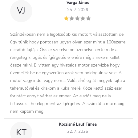
Varga János
VJ
25. 7. 2026
Szándékosan nem a legolcsóbb kis motort választottam de
úgy tűnik hogy pontosan ugyan olyan szar mint a 100ezerrel
olcsóbb fajtája. Össze szerelve be üzemelve kértem de a
rengeteg kifogás és ígérgetés ellenére mégis nekem kellet
össze rakni. El vittem egy hivatalos motor szervizbe hogy
üzemeljék be de egyszerűen azok sem boldogulnak vele. A
motor vagy indul vagy nem…. Valószínűleg át megyek rajta a
teherautóval és kirakom a kuka mellé. Köze kettő száz ezer
forintért ennyit várhat az ember. Az eladót meg ne is
firtassuk… hetekig ment az ígérgetés. A számlát a mai napig
nem kaptam meg.
Kocsisné Lauf Tímea
KT
22. 7. 2026