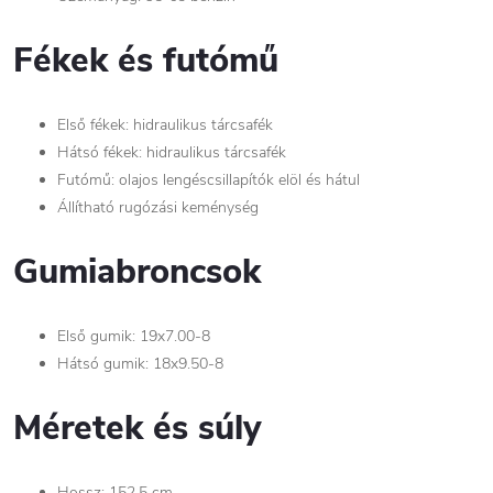
Fékek és futómű
Első fékek: hidraulikus tárcsafék
Hátsó fékek: hidraulikus tárcsafék
Futómű: olajos lengéscsillapítók elöl és hátul
Állítható rugózási keménység
Gumiabroncsok
Első gumik: 19x7.00-8
Hátsó gumik: 18x9.50-8
Méretek és súly
Hossz: 152,5 cm