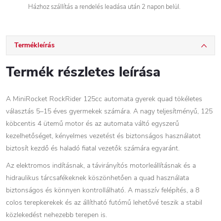
Házhoz szállítás a rendelés leadása után 2 napon belül.
Termékleírás
Termék részletes leírása
A MiniRocket RockRider 125cc automata gyerek quad tökéletes
választás 5–15 éves gyermekek számára. A nagy teljesítményű, 125
köbcentis 4 ütemű motor és az automata váltó egyszerű
kezelhetőséget, kényelmes vezetést és biztonságos használatot
biztosít kezdő és haladó fiatal vezetők számára egyaránt.
Az elektromos indításnak, a távirányítós motorleállításnak és a
hidraulikus tárcsafékeknek köszönhetően a quad használata
biztonságos és könnyen kontrollálható. A masszív felépítés, a 8
colos terepkerekek és az állítható futómű lehetővé teszik a stabil
közlekedést nehezebb terepen is.