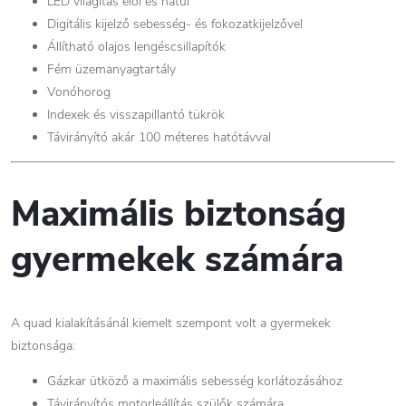
LED világítás elöl és hátul
Digitális kijelző sebesség- és fokozatkijelzővel
Állítható olajos lengéscsillapítók
Fém üzemanyagtartály
Vonóhorog
Indexek és visszapillantó tükrök
Távirányító akár 100 méteres hatótávval
Maximális biztonság
gyermekek számára
A quad kialakításánál kiemelt szempont volt a gyermekek
biztonsága:
Gázkar ütköző a maximális sebesség korlátozásához
Távirányítós motorleállítás szülők számára