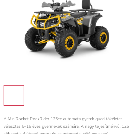
A MiniRocket RockRider 125cc automata gyerek quad tökéletes
választás 5–15 éves gyermekek számára. A nagy teljesítményű, 125
köbcentis 4 ütemű motor és az automata váltó egyszerű