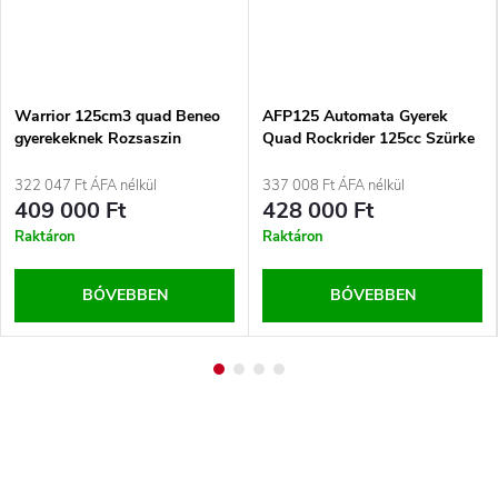
Warrior 125cm3 quad Beneo
AFP125 Automata Gyerek
gyerekeknek Rozsaszin
Quad Rockrider 125cc Szürke
322 047 Ft ÁFA nélkül
337 008 Ft ÁFA nélkül
409 000 Ft
428 000 Ft
Raktáron
Raktáron
BŐVEBBEN
BŐVEBBEN