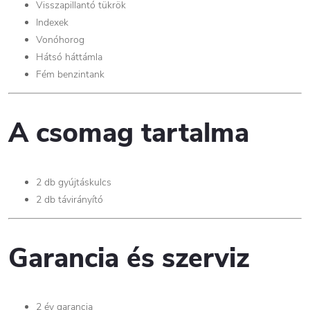
Visszapillantó tükrök
Indexek
Vonóhorog
Hátsó háttámla
Fém benzintank
A csomag tartalma
2 db gyújtáskulcs
2 db távirányító
Garancia és szerviz
2 év garancia