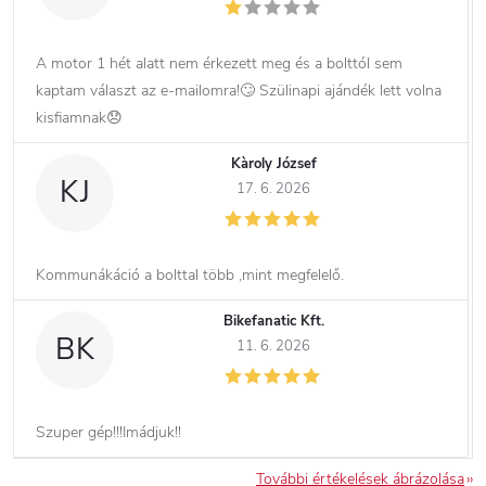
A motor 1 hét alatt nem érkezett meg és a bolttól sem
kaptam választ az e-mailomra!🙄 Szülinapi ajándék lett volna
kisfiamnak😞
Kàroly József
KJ
17. 6. 2026
Kommunákáció a bolttal több ,mint megfelelő.
Bikefanatic Kft.
BK
11. 6. 2026
Szuper gép!!!Imádjuk!!
További értékelések ábrázolása