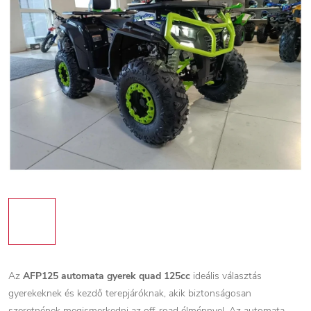
Az
AFP125 automata gyerek quad 125cc
ideális választás
gyerekeknek és kezdő terepjáróknak, akik biztonságosan
szeretnének megismerkedni az off-road élménnyel. Az automata