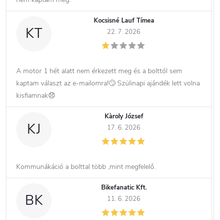
Kocsisné Lauf Tímea
KT
22. 7. 2026
A motor 1 hét alatt nem érkezett meg és a bolttól sem
kaptam választ az e-mailomra!🙄 Szülinapi ajándék lett volna
kisfiamnak😞
Kàroly József
KJ
17. 6. 2026
Kommunákáció a bolttal több ,mint megfelelő.
Bikefanatic Kft.
BK
11. 6. 2026