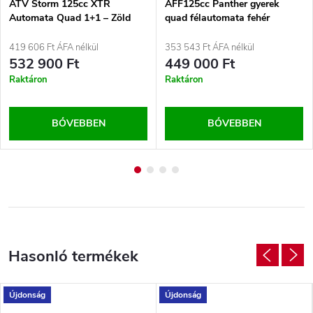
ATV Storm 125cc XTR
AFF125cc Panther gyerek
Automata Quad 1+1 – Zöld
quad félautomata fehér
419 606 Ft ÁFA nélkül
353 543 Ft ÁFA nélkül
532 900 Ft
449 000 Ft
Raktáron
Raktáron
BŐVEBBEN
BŐVEBBEN
Újdonság
Újdonság