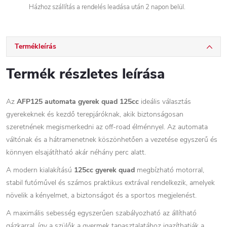
Házhoz szállítás a rendelés leadása után 2 napon belül.
Termékleírás
Termék részletes leírása
Az
AFP125 automata gyerek quad 125cc
ideális választás
gyerekeknek és kezdő terepjáróknak, akik biztonságosan
szeretnének megismerkedni az off-road élménnyel. Az automata
váltónak és a hátramenetnek köszönhetően a vezetése egyszerű és
könnyen elsajátítható akár néhány perc alatt.
A modern kialakítású
125cc gyerek quad
megbízható motorral,
stabil futóművel és számos praktikus extrával rendelkezik, amelyek
növelik a kényelmet, a biztonságot és a sportos megjelenést.
A maximális sebesség egyszerűen szabályozható az állítható
gázkarral, így a szülők a gyermek tapasztalatához igazíthatják a