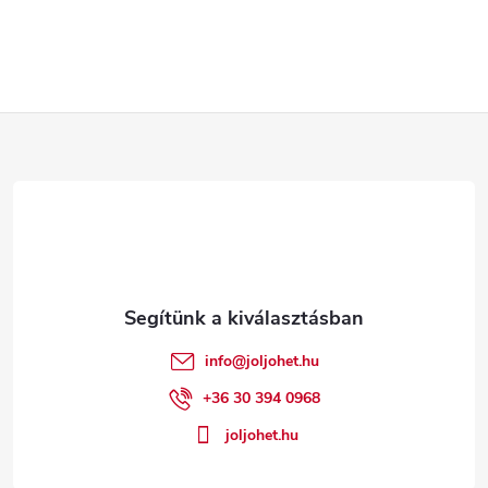
L
á
b
l
é
info
@
joljohet.hu
c
+36 30 394 0968
joljohet.hu