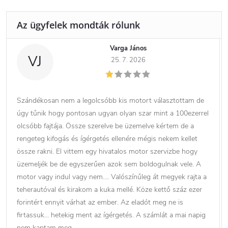
Varga János
VJ
25. 7. 2026
Szándékosan nem a legolcsóbb kis motort választottam de
úgy tűnik hogy pontosan ugyan olyan szar mint a 100ezerrel
olcsóbb fajtája. Össze szerelve be üzemelve kértem de a
rengeteg kifogás és ígérgetés ellenére mégis nekem kellet
össze rakni. El vittem egy hivatalos motor szervizbe hogy
üzemeljék be de egyszerűen azok sem boldogulnak vele. A
motor vagy indul vagy nem…. Valószínűleg át megyek rajta a
teherautóval és kirakom a kuka mellé. Köze kettő száz ezer
forintért ennyit várhat az ember. Az eladót meg ne is
firtassuk… hetekig ment az ígérgetés. A számlát a mai napig
nem kaptam meg.