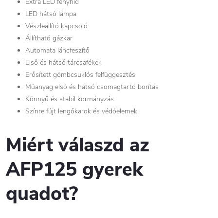
Extra LED fényhíd
LED hátsó lámpa
Vészleállító kapcsoló
Állítható gázkar
Automata láncfeszítő
Első és hátsó tárcsafékek
Erősített gömbcsuklós felfüggesztés
Műanyag első és hátsó csomagtartó borítás
Könnyű és stabil kormányzás
Színre fújt lengőkarok és védőelemek
Miért válaszd az
AFP125 gyerek
quadot?