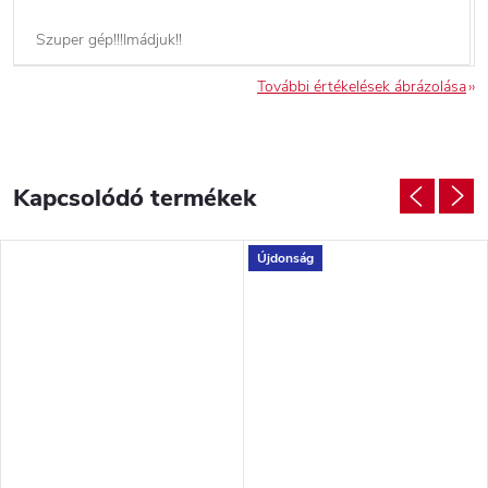
Szuper gép!!!Imádjuk!!
További értékelések ábrázolása
Kapcsolódó termékek
Újdonság