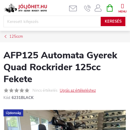
Ugrás
KOSÁR
a
fő
KERESÉS
tartalomhoz
125ccm
AFP125 Automata Gyerek
Quad Rockrider 125cc
Fekete
Nincs értékelés
Ugrás az értékeléshez
Kód:
6231BLACK
Újdonság