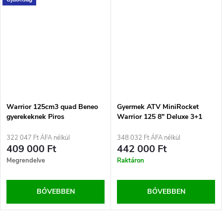
Warrior 125cm3 quad Beneo
Gyermek ATV MiniRocket
gyerekeknek Piros
Warrior 125 8" Deluxe 3+1
322 047 Ft ÁFA nélkül
348 032 Ft ÁFA nélkül
409 000 Ft
442 000 Ft
Megrendelve
Raktáron
BŐVEBBEN
BŐVEBBEN