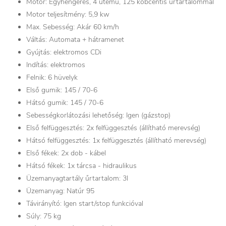
Motor: Egyhengeres, 4 ütemű, 125 köbcentis űrtartalommal
Motor teljesítmény: 5,9 kw
Max. Sebesség: Akár 60 km/h
Váltás: Automata + hátramenet
Gyújtás: elektromos CDi
Indítás: elektromos
Felnik: 6 hüvelyk
Első gumik: 145 / 70-6
Hátsó gumik: 145 / 70-6
Sebességkorlátozási lehetőség: Igen (gázstop)
Első felfüggesztés: 2x felfüggesztés (állítható merevség)
Hátsó felfüggesztés: 1x felfüggesztés (állítható merevség)
Első fékek: 2x dob - kábel
Hátsó fékek: 1x tárcsa - hidraulikus
Üzemanyagtartály űrtartalom: 3l
Üzemanyag: Natúr 95
Távirányító: Igen start/stop funkcióval
Súly: 75 kg