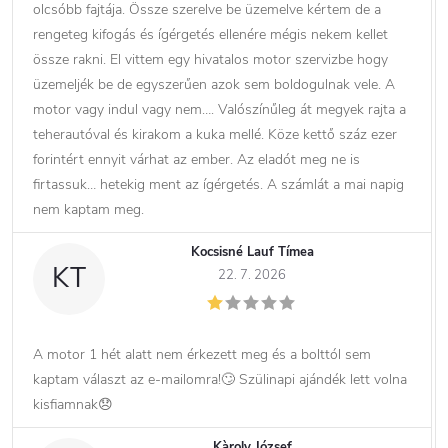
olcsóbb fajtája. Össze szerelve be üzemelve kértem de a
rengeteg kifogás és ígérgetés ellenére mégis nekem kellet
össze rakni. El vittem egy hivatalos motor szervizbe hogy
üzemeljék be de egyszerűen azok sem boldogulnak vele. A
motor vagy indul vagy nem…. Valószínűleg át megyek rajta a
teherautóval és kirakom a kuka mellé. Köze kettő száz ezer
forintért ennyit várhat az ember. Az eladót meg ne is
firtassuk… hetekig ment az ígérgetés. A számlát a mai napig
nem kaptam meg.
Kocsisné Lauf Tímea
KT
22. 7. 2026
A motor 1 hét alatt nem érkezett meg és a bolttól sem
kaptam választ az e-mailomra!🙄 Szülinapi ajándék lett volna
kisfiamnak😞
Kàroly József