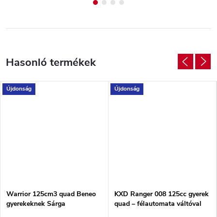
Újdonság
Újdonság
Warrior 125cm3 quad Beneo
KXD Ranger 008 125cc gyerek
gyerekeknek Sárga
quad – félautomata váltóval
Kék