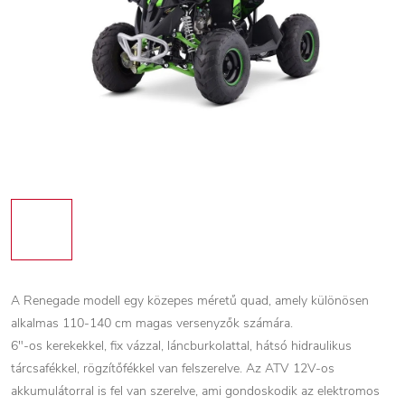
A Renegade modell egy közepes méretű quad, amely különösen
alkalmas 110-140 cm magas versenyzők számára.
6"-os kerekekkel, fix vázzal, láncburkolattal, hátsó hidraulikus
tárcsafékkel, rögzítőfékkel van felszerelve. Az ATV 12V-os
akkumulátorral is fel van szerelve, ami gondoskodik az elektromos