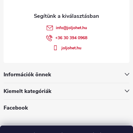
l
é
info
@
joljohet.hu
c
+36 30 394 0968
joljohet.hu
Információk önnek
Kiemelt kategóriák
Facebook