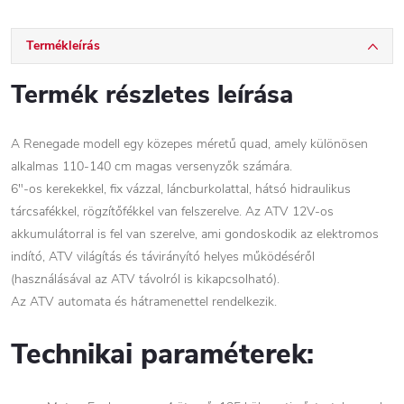
Termékleírás
Termék részletes leírása
A Renegade modell egy közepes méretű quad, amely különösen
alkalmas 110-140 cm magas versenyzők számára.
6"-os kerekekkel, fix vázzal, láncburkolattal, hátsó hidraulikus
tárcsafékkel, rögzítőfékkel van felszerelve. Az ATV 12V-os
akkumulátorral is fel van szerelve, ami gondoskodik az elektromos
indító, ATV világítás és távirányító helyes működéséről
(használásával az ATV távolról is kikapcsolható).
Az ATV automata és hátramenettel rendelkezik.
Technikai paraméterek: