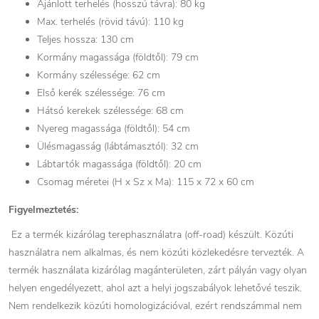
Ajánlott terhelés (hosszú távra): 80 kg
Max. terhelés (rövid távú): 110 kg
Teljes hossza: 130 cm
Kormány magassága (földtől): 79 cm
Kormány szélessége: 62 cm
Első kerék szélessége: 76 cm
Hátsó kerekek szélessége: 68 cm
Nyereg magassága (földtől): 54 cm
Ülésmagasság (lábtámasztól): 32 cm
Lábtartók magassága (földtől): 20 cm
Csomag méretei (H x Sz x Ma): 115 x 72 x 60 cm
Figyelmeztetés:
Ez a termék kizárólag terephasználatra (off-road) készült. Közúti
használatra nem alkalmas, és nem közúti közlekedésre tervezték. A
termék használata kizárólag magánterületen, zárt pályán vagy olyan
helyen engedélyezett, ahol azt a helyi jogszabályok lehetővé teszik.
Nem rendelkezik közúti homologizációval, ezért rendszámmal nem