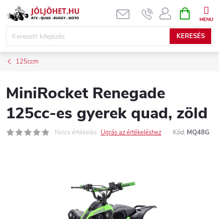
Ugrás
KOSÁR
a
fő
KERESÉS
tartalomhoz
125ccm
MiniRocket Renegade
125cc-es gyerek quad, zöld
Nincs értékelés
Ugrás az értékeléshez
Kód:
MQ48G