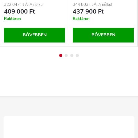
322 047 Ft ÁFA nélkül
344 803 Ft ÁFA nélkül
409 000 Ft
437 900 Ft
Raktáron
Raktáron
BŐVEBBEN
BŐVEBBEN
L
á
b