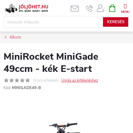
Ugrás
KOSÁR
a
fő
KERESÉS
tartalomhoz
49ccm
MiniRocket MiniGade
49ccm - kék E-start
Nincs értékelés
Ugrás az értékeléshez
Kód:
MINIGADE49-B