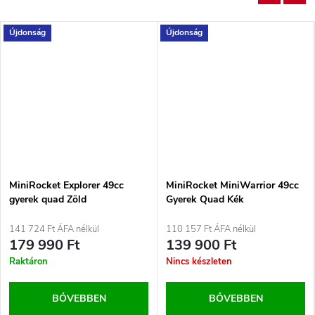
Újdonság
Újdonság
MiniRocket Explorer 49cc
MiniRocket MiniWarrior 49cc
gyerek quad Zöld
Gyerek Quad Kék
141 724 Ft ÁFA nélkül
110 157 Ft ÁFA nélkül
179 990 Ft
139 900 Ft
Raktáron
Nincs készleten
BŐVEBBEN
BŐVEBBEN