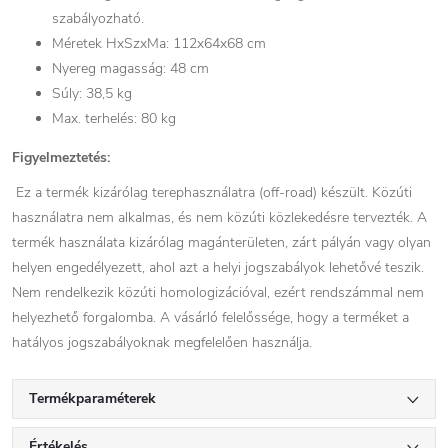
szabályozható.
Méretek HxSzxMa: 112x64x68 cm
Nyereg magasság: 48 cm
Súly: 38,5 kg
Max. terhelés: 80 kg
Figyelmeztetés:
Ez a termék kizárólag terephasználatra (off-road) készült. Közúti
használatra nem alkalmas, és nem közúti közlekedésre tervezték. A
termék használata kizárólag magánterületen, zárt pályán vagy olyan
helyen engedélyezett, ahol azt a helyi jogszabályok lehetővé teszik.
Nem rendelkezik közúti homologizációval, ezért rendszámmal nem
helyezhető forgalomba. A vásárló felelőssége, hogy a terméket a
hatályos jogszabályoknak megfelelően használja.
Termékparaméterek
Értékelés