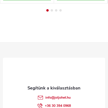
L
á
b
l
é
info
@
joljohet.hu
+36 30 394 0968