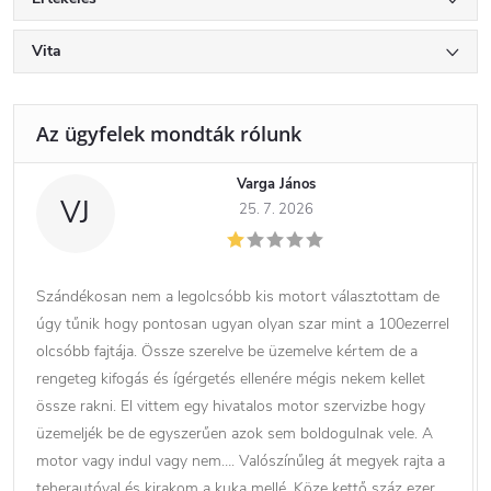
Vita
Varga János
VJ
25. 7. 2026
Szándékosan nem a legolcsóbb kis motort választottam de
úgy tűnik hogy pontosan ugyan olyan szar mint a 100ezerrel
olcsóbb fajtája. Össze szerelve be üzemelve kértem de a
rengeteg kifogás és ígérgetés ellenére mégis nekem kellet
össze rakni. El vittem egy hivatalos motor szervizbe hogy
üzemeljék be de egyszerűen azok sem boldogulnak vele. A
motor vagy indul vagy nem…. Valószínűleg át megyek rajta a
teherautóval és kirakom a kuka mellé. Köze kettő száz ezer