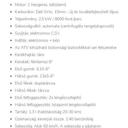
Motor: 1 hengeres, kétütemű
Karburátor: Dell Orto, 15mm - új és továbbfejlesztett típus
Teljesítmény: 2,5 kW / 8000 ford./perc
Sebességváltó: automata (centrifugális tengelykapcsoló)
Gyújtás: elektromos C.D.I.
Indítás: elektromos + kézi
Az ATV kihúzható biztonsági biztosítékkal van felszerelve
Kerékhajtás: lánc
Kerekek: fémlemez 6"
Első gumik: 4,10-6"
Hátsó gumik: 13x5-6"
Első fékek: duplatárcsa
Hátsó fékek: tárcsa
Első felfüggesztés: 2x lengéscsillapító
Hátsó felfüggesztés: központi lengéscsillapító
Tartály: 1,3 l (hatótávolság 20-30 km)
Üzemanyag: keverjük össze. 1:40 benzin/olaj
Sebesség: Akár 60 km/h. A sebesség a gázkaron