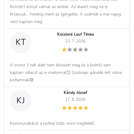
forintért ennyit várhat az ember. Az eladót meg ne is
firtassuk… hetekig ment az ígérgetés. A számlát a mai napig
nem kaptam meg.
Kocsisné Lauf Tímea
KT
22. 7. 2026
A motor 1 hét alatt nem érkezett meg és a bolttól sem
kaptam választ az e-mailomra!🙄 Szülinapi ajándék lett volna
kisfiamnak😞
Kàroly József
KJ
17. 6. 2026
Kommunákáció a bolttal több ,mint megfelelő.