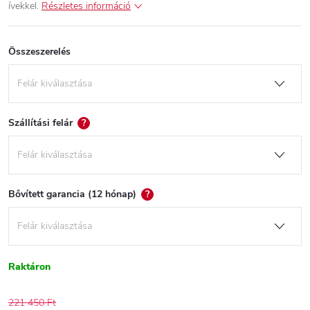
ívekkel.
Részletes információ
Összeszerelés
Szállítási felár
?
Bővített garancia (12 hónap)
?
Raktáron
221 450 Ft