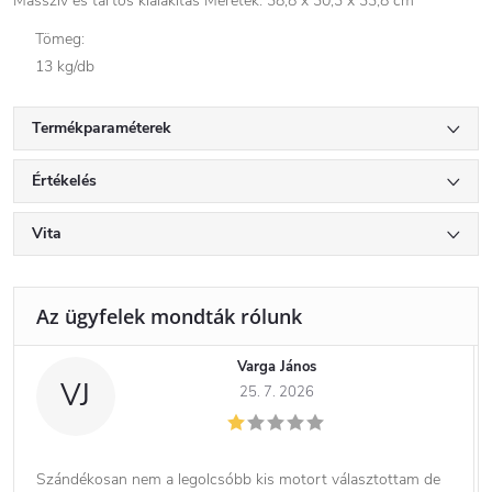
Masszív és tartós kialakítás Méretek: 38,8 x 30,3 x 33,8 cm
Tömeg:
13 kg/db
Termékparaméterek
Értékelés
Vita
Varga János
VJ
25. 7. 2026
Szándékosan nem a legolcsóbb kis motort választottam de