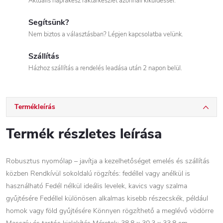
Aktuális naprakész raktárkészlet azonnali kiküldéssel.
Segítsünk?
Nem biztos a választásban? Lépjen kapcsolatba velünk.
Szállítás
Házhoz szállítás a rendelés leadása után 2 napon belül.
Termékleírás
Termék részletes leírása
Robusztus nyomólap – javítja a kezelhetőséget emelés és szállítás
közben Rendkívül sokoldalú rögzítés: fedéllel vagy anélkül is
használható Fedél nélkül ideális levelek, kavics vagy szalma
gyűjtésére Fedéllel különösen alkalmas kisebb részecskék, például
homok vagy föld gyűjtésére Könnyen rögzíthető a meglévő vödörre