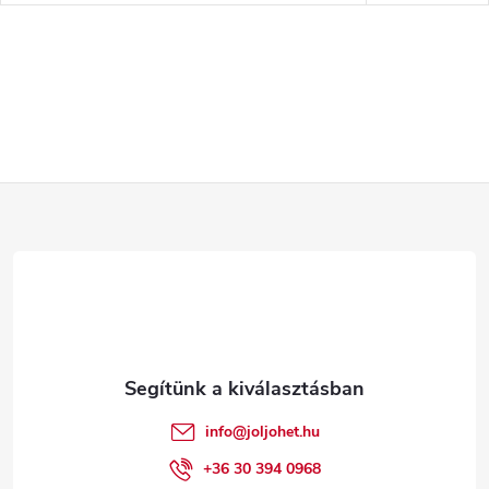
L
á
b
l
é
info
@
joljohet.hu
c
+36 30 394 0968