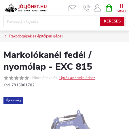
Ugrás
KOSÁR
a
fő
KERESÉS
tartalomhoz
Rakodógépek és építőipari gépek
Markolókanél fedél /
nyomólap - EXC 815
Nincs értékelés
Ugrás az értékeléshez
Kód:
7915001702
Újdonság