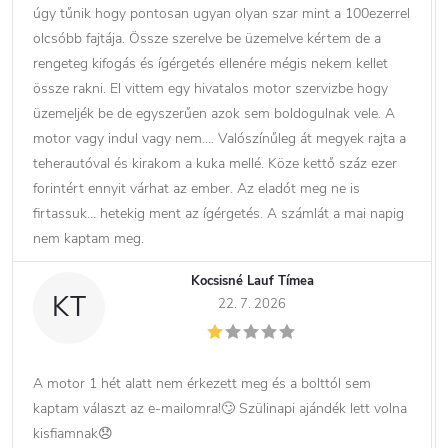
úgy tűnik hogy pontosan ugyan olyan szar mint a 100ezerrel
olcsóbb fajtája. Össze szerelve be üzemelve kértem de a
rengeteg kifogás és ígérgetés ellenére mégis nekem kellet
össze rakni. El vittem egy hivatalos motor szervizbe hogy
üzemeljék be de egyszerűen azok sem boldogulnak vele. A
motor vagy indul vagy nem…. Valószínűleg át megyek rajta a
teherautóval és kirakom a kuka mellé. Köze kettő száz ezer
forintért ennyit várhat az ember. Az eladót meg ne is
firtassuk… hetekig ment az ígérgetés. A számlát a mai napig
nem kaptam meg.
Kocsisné Lauf Tímea
KT
22. 7. 2026
A motor 1 hét alatt nem érkezett meg és a bolttól sem
kaptam választ az e-mailomra!🙄 Szülinapi ajándék lett volna
kisfiamnak😞