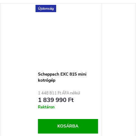
Újdonság
Scheppach EXC 815 mini
kotrógép
1 448 811 Ft ÁFA nélkül
1 839 990 Ft
Raktáron
KOSÁRBA