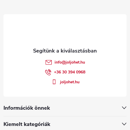
L
á
b
l
é
info
@
joljohet.hu
c
+36 30 394 0968
joljohet.hu
Információk önnek
Kiemelt kategóriák