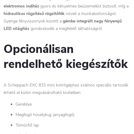
elektromos indítás
gyors és kényelmes beüzemelést biztosít, míg a
hidraulikus rögzítésű rögzítőfék
növeli a munkabiztonságot.
Gyenge fényviszonyok között a
gémbe integrált nagy fényerejű
LED világítás
gondoskodik a megfelelő láthatóságról.
Opcionálisan
rendelhető kiegészítők
A Scheppach EXC 815 mini kotrógéphez számos speciális tartozék
érhető el külön megvásárolható kivitelben:
Gereblye
Megfogó hüvelykujj (anyagfogó)
Tömörítő lap