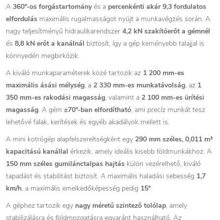
A
360°-os forgástartomány
és a
percenkénti akár 9,3 fordulatos
elfordulás
maximális rugalmasságot nyújt a munkavégzés során. A
nagy teljesítményű hidraulikarendszer
4,2 kN szakítóerőt a gémnél
és
8,8 kN erőt a kanálnál
biztosít, így a gép keményebb talajjal is
könnyedén megbirkózik.
A kiváló munkaparaméterek közé tartozik az
1 200 mm-es
maximális ásási mélység
, a
2 330 mm-es munkatávolság
, az
1
350 mm-es rakodási magasság
, valamint a
2 100 mm-es ürítési
magasság
. A gém
±70°-ban elfordítható
, ami precíz munkát tesz
lehetővé falak, kerítések és egyéb akadályok mellett is.
A mini kotrógép alapfelszereltségként egy
290 mm széles, 0,011 m³
kapacitású kanállal
érkezik, amely ideális kisebb földmunkákhoz. A
150 mm széles gumilánctalpas hajtás
külön vezérelhető, kiváló
tapadást és stabilitást biztosít. A maximális haladási sebesség
1,7
km/h
, a maximális emelkedőképesség pedig
15°
.
A géphez tartozik egy
nagy méretű szintező tolólap
, amely
stabilizálásra és földmozgatásra egyaránt használható. Az