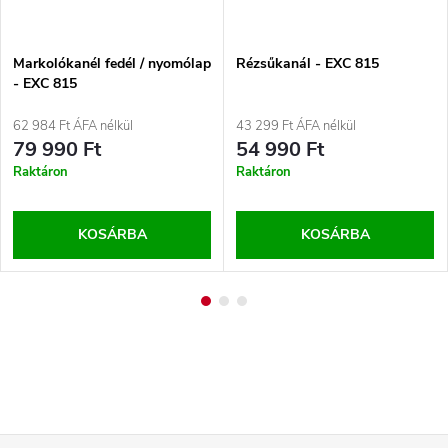
Markolókanél fedél / nyomólap
Rézsűkanál - EXC 815
- EXC 815
62 984 Ft ÁFA nélkül
43 299 Ft ÁFA nélkül
79 990 Ft
54 990 Ft
Raktáron
Raktáron
KOSÁRBA
KOSÁRBA