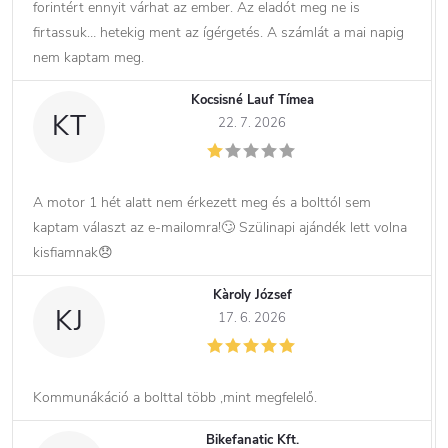
forintért ennyit várhat az ember. Az eladót meg ne is
firtassuk… hetekig ment az ígérgetés. A számlát a mai napig
nem kaptam meg.
Kocsisné Lauf Tímea
KT
22. 7. 2026
A motor 1 hét alatt nem érkezett meg és a bolttól sem
kaptam választ az e-mailomra!🙄 Szülinapi ajándék lett volna
kisfiamnak😞
Kàroly József
KJ
17. 6. 2026
Kommunákáció a bolttal több ,mint megfelelő.
Bikefanatic Kft.