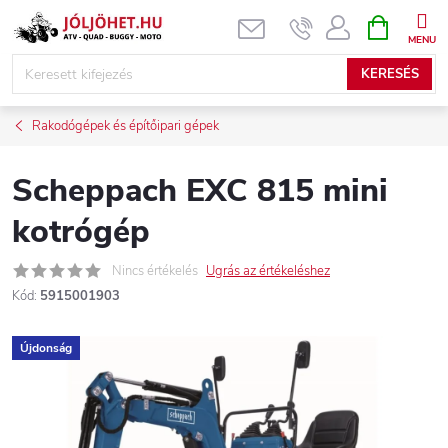
Ugrás
KOSÁR
a
fő
KERESÉS
tartalomhoz
Rakodógépek és építőipari gépek
Scheppach EXC 815 mini
kotrógép
Nincs értékelés
Ugrás az értékeléshez
Kód:
5915001903
Újdonság