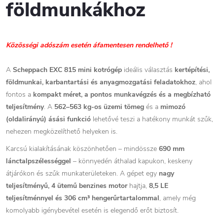
földmunkákhoz
Közösségi adószám esetén áfamentesen rendelhető !
A
Scheppach EXC 815 mini kotrógép
ideális választás
kertépítési,
földmunkai, karbantartási és anyagmozgatási feladatokhoz
, ahol
fontos a
kompakt méret, a pontos munkavégzés és a megbízható
teljesítmény
. A
562–563 kg-os üzemi tömeg
és a
mimozó
(oldalirányú) ásási funkció
lehetővé teszi a hatékony munkát szűk,
nehezen megközelíthető helyeken is.
Karcsú kialakításának köszönhetően – mindössze
690 mm
lánctalpszélességgel
– könnyedén áthalad kapukon, keskeny
átjárókon és szűk munkaterületeken. A gépet egy
nagy
teljesítményű, 4 ütemű benzines motor
hajtja,
8,5 LE
teljesítménnyel és 306 cm³ hengerűrtartalommal
, amely még
komolyabb igénybevétel esetén is elegendő erőt biztosít.