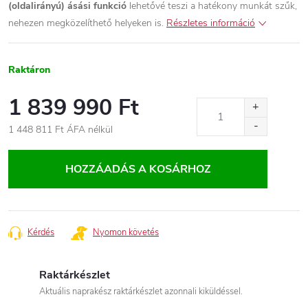
(oldalirányú) ásási funkció
lehetővé teszi a hatékony munkát szűk,
nehezen megközelíthető helyeken is.
Részletes információ
Raktáron
1 839 990 Ft
1 448 811 Ft ÁFA nélkül
Egységár:
HOZZÁADÁS A KOSÁRHOZ
Kérdés
Nyomon követés
Raktárkészlet
Aktuális naprakész raktárkészlet azonnali kiküldéssel.