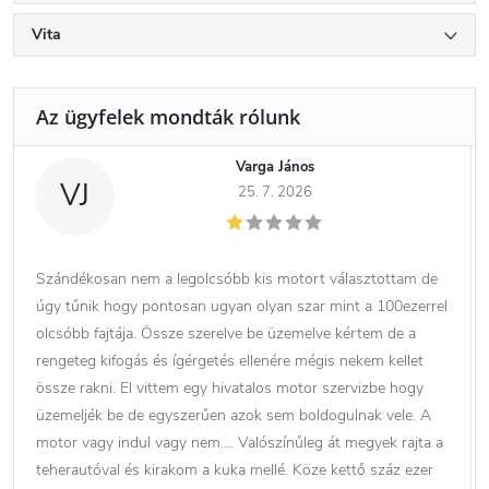
Vita
Varga János
VJ
25. 7. 2026
Szándékosan nem a legolcsóbb kis motort választottam de
úgy tűnik hogy pontosan ugyan olyan szar mint a 100ezerrel
olcsóbb fajtája. Össze szerelve be üzemelve kértem de a
rengeteg kifogás és ígérgetés ellenére mégis nekem kellet
össze rakni. El vittem egy hivatalos motor szervizbe hogy
üzemeljék be de egyszerűen azok sem boldogulnak vele. A
motor vagy indul vagy nem…. Valószínűleg át megyek rajta a
teherautóval és kirakom a kuka mellé. Köze kettő száz ezer