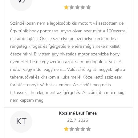
Szándékosan nem a legolcsóbb kis motort választottam de
úgy tűnik hogy pontosan ugyan olyan szar mint a 100ezerrel
olcsóbb fajtája. Össze szerelve be üzemelve kértem de a
rengeteg kifogás és ígérgetés ellenére mégis nekem kellet
össze rakni. El vittem egy hivatalos motor szervizbe hogy
üzemeljék be de egyszerűen azok sem boldogulnak vele. A
motor vagy indul vagy nem…. Valószínűleg át megyek rajta a
teherautóval és kirakom a kuka mellé. Köze kettő száz ezer
forintért ennyit várhat az ember. Az eladót meg ne is
firtassuk… hetekig ment az ígérgetés. A számlát a mai napig
nem kaptam meg.
Kocsisné Lauf Tímea
KT
22. 7. 2026