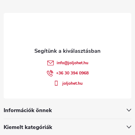
L
á
b
l
é
info
@
joljohet.hu
c
+36 30 394 0968
joljohet.hu
Információk önnek
Kiemelt kategóriák