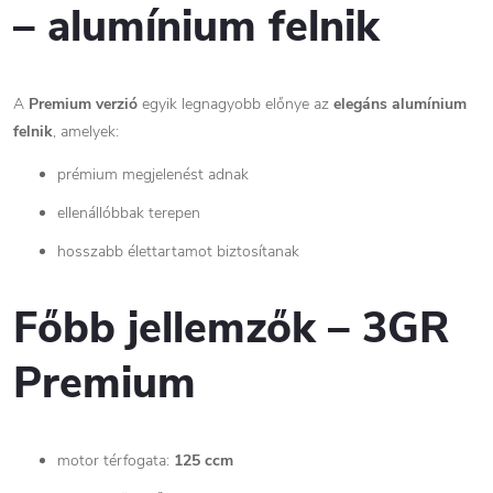
– alumínium felnik
A
Premium verzió
egyik legnagyobb előnye az
elegáns alumínium
felnik
, amelyek:
prémium megjelenést adnak
ellenállóbbak terepen
hosszabb élettartamot biztosítanak
Főbb jellemzők – 3GR
Premium
motor térfogata:
125 ccm