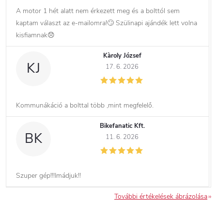
A motor 1 hét alatt nem érkezett meg és a bolttól sem
kaptam választ az e-mailomra!🙄 Szülinapi ajándék lett volna
kisfiamnak😞
Kàroly József
KJ
17. 6. 2026
Kommunákáció a bolttal több ,mint megfelelő.
Bikefanatic Kft.
BK
11. 6. 2026
Szuper gép!!!Imádjuk!!
További értékelések ábrázolása