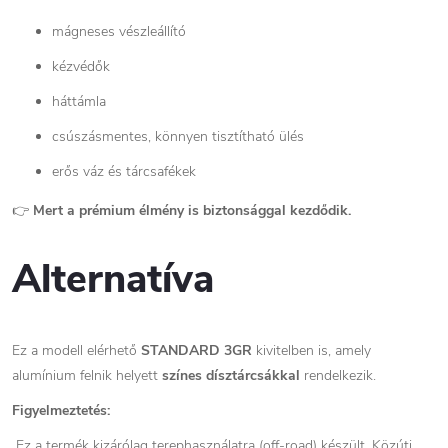
mágneses vészleállító
kézvédők
háttámla
csúszásmentes, könnyen tisztítható ülés
erős váz és tárcsafékek
👉
Mert a prémium élmény is biztonsággal kezdődik.
Alternatíva
Ez a modell elérhető
STANDARD 3GR
kivitelben is, amely
alumínium felnik helyett
színes dísztárcsákkal
rendelkezik.
Figyelmeztetés:
Ez a termék kizárólag terephasználatra (off-road) készült. Közúti