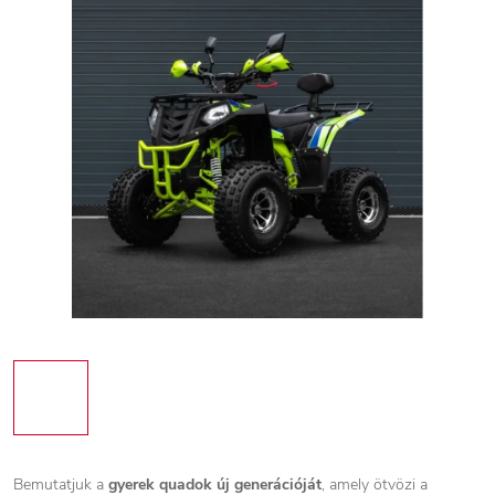
Bemutatjuk a
gyerek quadok új generációját
, amely ötvözi a