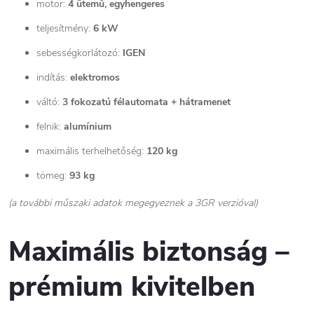
motor:
4 ütemű, egyhengeres
teljesítmény:
6 kW
sebességkorlátozó:
IGEN
indítás:
elektromos
váltó:
3 fokozatú félautomata + hátramenet
felnik:
alumínium
maximális terhelhetőség:
120 kg
tömeg:
93 kg
(a további műszaki adatok megegyeznek a 3GR verzióval)
Maximális biztonság –
prémium kivitelben