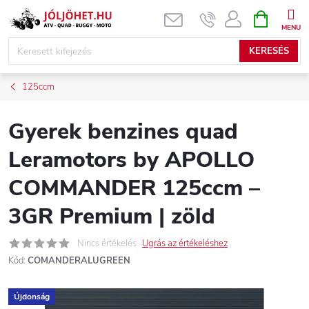
Ugrás
KOSÁR
a
fő
KERESÉS
tartalomhoz
125ccm
Gyerek benzines quad
Leramotors by APOLLO
COMMANDER 125ccm –
3GR Premium | zöld
Nincs értékelés
Ugrás az értékeléshez
Kód:
COMANDERALUGREEN
Újdonság