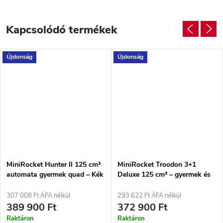
Kapcsolódó termékek
Újdonság
Újdonság
MiniRocket Hunter II 125 cm³
MiniRocket Troodon 3+1
automata gyermek quad – Kék
Deluxe 125 cm³ – gyermek és
junior quad félautomata
váltóval Szürke-kék
307 008 Ft ÁFA nélkül
293 622 Ft ÁFA nélkül
389 900 Ft
372 900 Ft
Raktáron
Raktáron