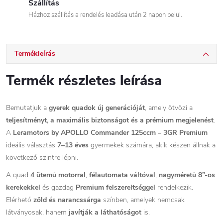
Szállítás
Házhoz szállítás a rendelés leadása után 2 napon belül.
Termékleírás
Termék részletes leírása
Bemutatjuk a
gyerek quadok új generációját
, amely ötvözi a
teljesítményt, a maximális biztonságot és a prémium megjelenést
.
A
Leramotors by APOLLO Commander 125ccm – 3GR Premium
ideális választás
7–13 éves
gyermekek számára, akik készen állnak a
következő szintre lépni.
A quad
4 ütemű motorral
,
félautomata váltóval
,
nagyméretű 8”-os
kerekekkel
és gazdag
Premium felszereltséggel
rendelkezik.
Elérhető
zöld és narancssárga
színben, amelyek nemcsak
látványosak, hanem
javítják a láthatóságot
is.