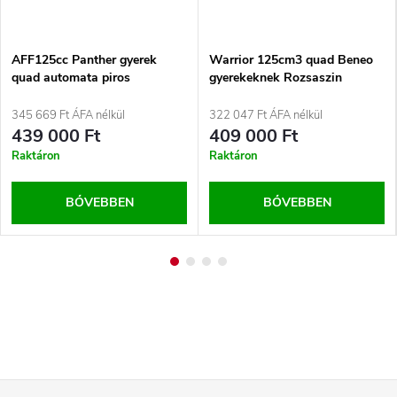
AFF125cc Panther gyerek
Warrior 125cm3 quad Beneo
quad automata piros
gyerekeknek Rozsaszin
345 669 Ft ÁFA nélkül
322 047 Ft ÁFA nélkül
439 000 Ft
409 000 Ft
Raktáron
Raktáron
BŐVEBBEN
BŐVEBBEN