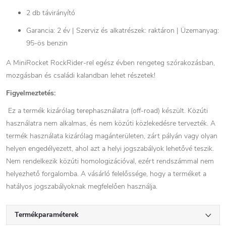
2 db távirányító
Garancia: 2 év | Szerviz és alkatrészek: raktáron | Üzemanyag:
95-ös benzin
A MiniRocket RockRider-rel egész évben rengeteg szórakozásban,
mozgásban és családi kalandban lehet részetek!
Figyelmeztetés:
Ez a termék kizárólag terephasználatra (off-road) készült. Közúti
használatra nem alkalmas, és nem közúti közlekedésre tervezték. A
termék használata kizárólag magánterületen, zárt pályán vagy olyan
helyen engedélyezett, ahol azt a helyi jogszabályok lehetővé teszik.
Nem rendelkezik közúti homologizációval, ezért rendszámmal nem
helyezhető forgalomba. A vásárló felelőssége, hogy a terméket a
hatályos jogszabályoknak megfelelően használja.
Termékparaméterek