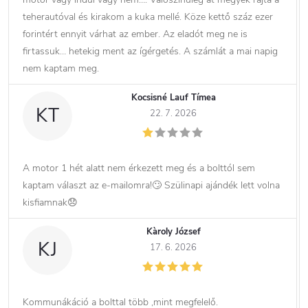
teherautóval és kirakom a kuka mellé. Köze kettő száz ezer
forintért ennyit várhat az ember. Az eladót meg ne is
firtassuk… hetekig ment az ígérgetés. A számlát a mai napig
nem kaptam meg.
Kocsisné Lauf Tímea
KT
22. 7. 2026
A motor 1 hét alatt nem érkezett meg és a bolttól sem
kaptam választ az e-mailomra!🙄 Szülinapi ajándék lett volna
kisfiamnak😞
Kàroly József
KJ
17. 6. 2026
Kommunákáció a bolttal több ,mint megfelelő.