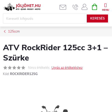
Ugrás
KOSÁR
a
fő
KERESÉS
tartalomhoz
125ccm
ATV RockRider 125cc 3+1 –
Szürke
Nincs értékelés
Ugrás az értékeléshez
Kód:
ROCKRIDER125G