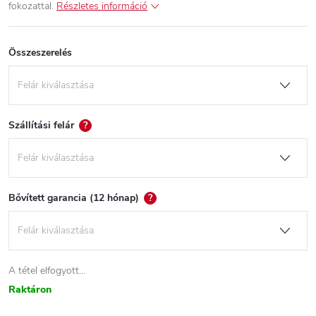
fokozattal.
Részletes információ
Összeszerelés
Szállítási felár
?
Bővített garancia (12 hónap)
?
A tétel elfogyott…
Raktáron