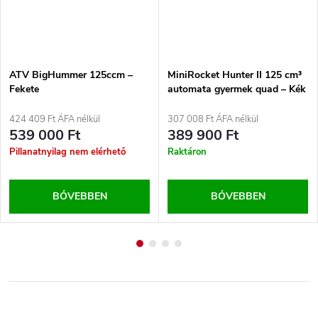
ATV BigHummer 125ccm –
MiniRocket Hunter II 125 cm³
Fekete
automata gyermek quad – Kék
424 409 Ft ÁFA nélkül
307 008 Ft ÁFA nélkül
539 000 Ft
389 900 Ft
Pillanatnyilag nem elérhető
Raktáron
BŐVEBBEN
BŐVEBBEN