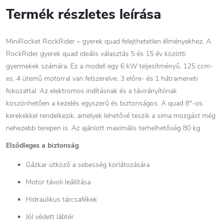
Termék részletes leírása
MiniRocket RockRider – gyerek quad felejthetetlen élményekhez. A
RockRider gyerek quad ideális választás 5 és 15 év közötti
gyermekek számára. Ez a modell egy 6 kW teljesítményű, 125 ccm-
es, 4 ütemű motorral van felszerelve, 3 előre- és 1 hátrameneti
fokozattal. Az elektromos indításnak és a távirányítónak
köszönhetően a kezelés egyszerű és biztonságos. A quad 8″-os
kerekekkel rendelkezik, amelyek lehetővé teszik a sima mozgást még
nehezebb terepen is. Az ajánlott maximális terhelhetőség 80 kg.
Elsődleges a biztonság
Gázkar ütköző a sebesség korlátozására
Motor távoli leállítása
Hidraulikus tárcsafékek
Jól védett lábtér