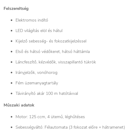
Felszereltség
Elektromos indító
LED világítás elöl és hátul
Kijelző sebesség- és fokozatkijelzéssel
Első és hátsó védőkeret, hátsó háttámla
Láncfeszítő, kézvédők, visszapillantó tükrök
Irányjelzők, vonóhorog
Fém üzemanyagtartály
Távirányító akár 100 m hatótávval
Műszaki adatok
Motor: 125 ccm, 4 ütemű, léghűtéses
Sebességváltó: Félautomata (3 fokozat előre + hátramenet)