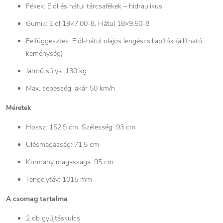
Fékek: Elöl és hátul tárcsafékek – hidraulikus
Gumik: Elöl 19×7.00-8, Hátul 18×9.50-8
Felfüggesztés: Elöl-hátul olajos lengéscsillapítók (állítható
keménység)
Jármű súlya: 130 kg
Max. sebesség: akár 50 km/h
Méretek
Hossz: 152,5 cm, Szélesség: 93 cm
Ülésmagasság: 71,5 cm
Kormány magassága: 95 cm
Tengelytáv: 1015 mm
A csomag tartalma
2 db gyújtáskulcs