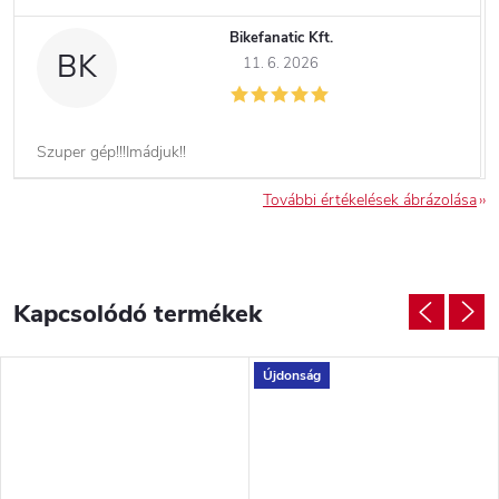
Bikefanatic Kft.
BK
11. 6. 2026
Szuper gép!!!Imádjuk!!
További értékelések ábrázolása
Kapcsolódó termékek
Újdonság