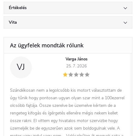
Értékelés
Vita
Varga János
VJ
25. 7. 2026
Szándékosan nem a legolcsóbb kis motort választottam de
úgy tűnik hogy pontosan ugyan olyan szar mint a 100ezerrel
olcsóbb fajtája. Össze szerelve be üzemelve kértem de a
rengeteg kifogás és ígérgetés ellenére mégis nekem kellet
össze rakni. El vittem egy hivatalos motor szervizbe hogy
üzemeljék be de egyszerűen azok sem boldogulnak vele. A
motor vagy indul vagy nem…. Valószínűleg át megyek rajta a