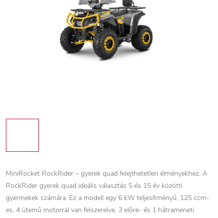
MiniRocket RockRider – gyerek quad felejthetetlen élményekhez. A
RockRider gyerek quad ideális választás 5 és 15 év közötti
gyermekek számára. Ez a modell egy 6 kW teljesítményű, 125 ccm-
es, 4 ütemű motorral van felszerelve, 3 előre- és 1 hátrameneti