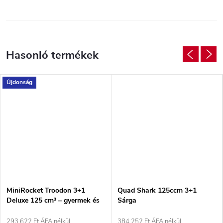
Újdonság
MiniRocket Troodon 3+1
Quad Shark 125ccm 3+1
Deluxe 125 cm³ – gyermek és
Sárga
junior quad félautomata
váltóval Fekete-kék
293 622 Ft ÁFA nélkül
384 252 Ft ÁFA nélkül