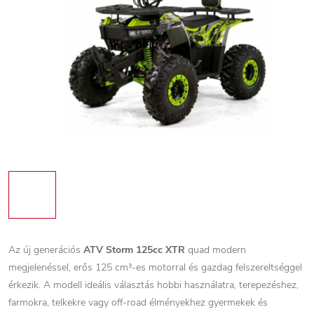
Az új generációs
ATV Storm 125cc XTR
quad modern
megjelenéssel, erős 125 cm³-es motorral és gazdag felszereltséggel
érkezik. A modell ideális választás hobbi használatra, terepezéshez,
farmokra, telkekre vagy off-road élményekhez gyermekek és