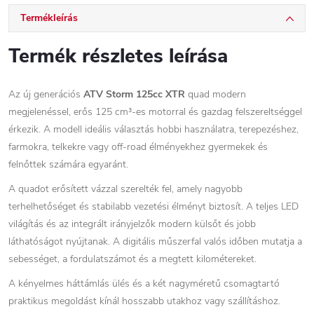
Termékleírás
Termék részletes leírása
Az új generációs
ATV Storm 125cc XTR
quad modern
megjelenéssel, erős 125 cm³-es motorral és gazdag felszereltséggel
érkezik. A modell ideális választás hobbi használatra, terepezéshez,
farmokra, telkekre vagy off-road élményekhez gyermekek és
felnőttek számára egyaránt.
A quadot erősített vázzal szerelték fel, amely nagyobb
terhelhetőséget és stabilabb vezetési élményt biztosít. A teljes LED
világítás és az integrált irányjelzők modern külsőt és jobb
láthatóságot nyújtanak. A digitális műszerfal valós időben mutatja a
sebességet, a fordulatszámot és a megtett kilométereket.
A kényelmes háttámlás ülés és a két nagyméretű csomagtartó
praktikus megoldást kínál hosszabb utakhoz vagy szállításhoz.