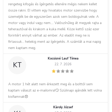
rengeteg kifogás és ígérgetés ellenére mégis nekem kellet
össze rakni. El vittem egy hivatalos motor szervizbe hogy
üzemeljék be de egyszerűen azok sem boldogulnak vele. A
motor vagy indul vagy nem…. Valószínűleg át megyek rajta a
teherautóval és kirakom a kuka mellé. Köze kettő száz ezer
forintért ennyit várhat az ember. Az eladót meg ne is
firtassuk… hetekig ment az ígérgetés. A számlát a mai napig
nem kaptam meg.
Kocsisné Lauf Tímea
KT
22. 7. 2026
A motor 1 hét alatt nem érkezett meg és a bolttól sem
kaptam választ az e-mailomra!🙄 Szülinapi ajándék lett volna
kisfiamnak😞
Kàroly József