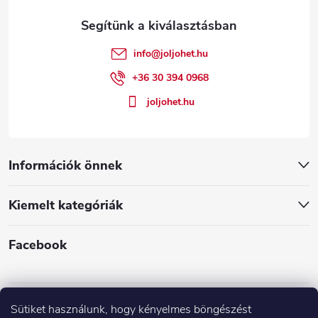
l
é
info
@
joljohet.hu
c
+36 30 394 0968
joljohet.hu
Információk önnek
Kiemelt kategóriák
Facebook
Sütiket használunk, hogy kényelmes böngészést