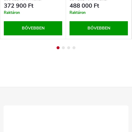
372 900 Ft
488 000 Ft
Raktáron
Raktáron
BŐVEBBEN
BŐVEBBEN
L
á
b