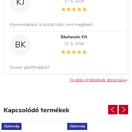
KJ
17. 6. 2026
Kommunákáció a bolttal több ,mint megfelelő.
Bikefanatic Kft.
BK
11. 6. 2026
Szuper gép!!!Imádjuk!!
További értékelések ábrázolása
Kapcsolódó termékek
Újdonság
Újdonság