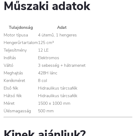
Műszaki adatok
Tulajdonság
Adat
Motor típusa
4 ütemű, 1 hengeres
Hengerűrtartalom
125 cm³
Teljesítmény
12 LE
Indítás
Elektromos
Váltó
3 sebesség + hátramenet
Meghajtás
428H lánc
Kerékméret
8 col
Első fék
Hidraulikus tárcsafék
Hátsó fék
Hidraulikus tárcsafék
Méret
1500 x 1000 mm
Ülésmagasság
500 mm
Kinek ajánljuk?