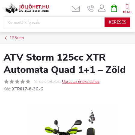
Ugrás
KOSÁR
a
fő
KERESÉS
tartalomhoz
125ccm
ATV Storm 125cc XTR
Automata Quad 1+1 – Zöld
Nincs értékelés
Ugrás az értékeléshez
Kód:
XTR017-8-3G-G