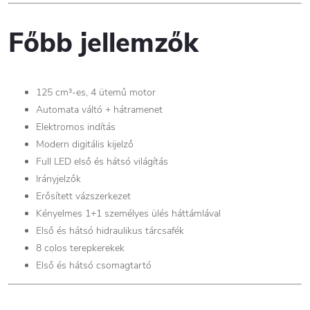
Főbb jellemzők
125 cm³-es, 4 ütemű motor
Automata váltó + hátramenet
Elektromos indítás
Modern digitális kijelző
Full LED első és hátsó világítás
Irányjelzők
Erősített vázszerkezet
Kényelmes 1+1 személyes ülés háttámlával
Első és hátsó hidraulikus tárcsafék
8 colos terepkerekek
Első és hátsó csomagtartó