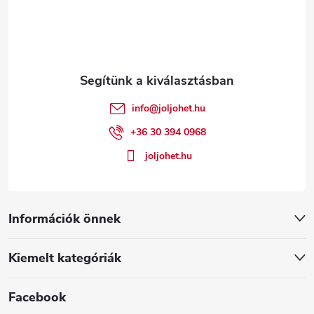
b
l
é
info
@
joljohet.hu
c
+36 30 394 0968
joljohet.hu
Információk önnek
Kiemelt kategóriák
Facebook