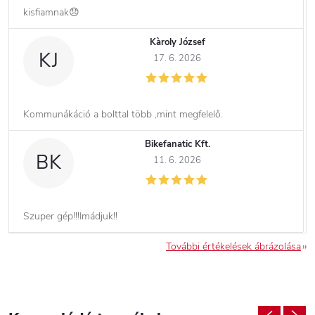
kisfiamnak😞
Kàroly József
KJ
17. 6. 2026
Kommunákáció a bolttal több ,mint megfelelő.
Bikefanatic Kft.
BK
11. 6. 2026
Szuper gép!!!Imádjuk!!
További értékelések ábrázolása