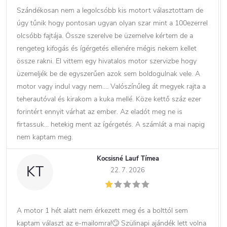
Szándékosan nem a legolcsóbb kis motort választottam de
úgy tűnik hogy pontosan ugyan olyan szar mint a 100ezerrel
olcsóbb fajtája. Össze szerelve be üzemelve kértem de a
rengeteg kifogás és ígérgetés ellenére mégis nekem kellet
össze rakni. El vittem egy hivatalos motor szervizbe hogy
üzemeljék be de egyszerűen azok sem boldogulnak vele. A
motor vagy indul vagy nem…. Valószínűleg át megyek rajta a
teherautóval és kirakom a kuka mellé. Köze kettő száz ezer
forintért ennyit várhat az ember. Az eladót meg ne is
firtassuk… hetekig ment az ígérgetés. A számlát a mai napig
nem kaptam meg.
Kocsisné Lauf Tímea
KT
22. 7. 2026
A motor 1 hét alatt nem érkezett meg és a bolttól sem
kaptam választ az e-mailomra!🙄 Szülinapi ajándék lett volna