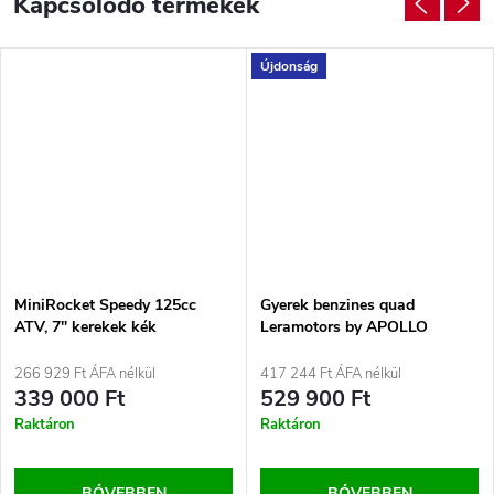
Kapcsolódó termékek
Újdonság
MiniRocket Speedy 125cc
Gyerek benzines quad
ATV, 7" kerekek kék
Leramotors by APOLLO
COMMANDER 125ccm – 3GR |
narancs
266 929 Ft ÁFA nélkül
417 244 Ft ÁFA nélkül
339 000 Ft
529 900 Ft
Raktáron
Raktáron
BŐVEBBEN
BŐVEBBEN