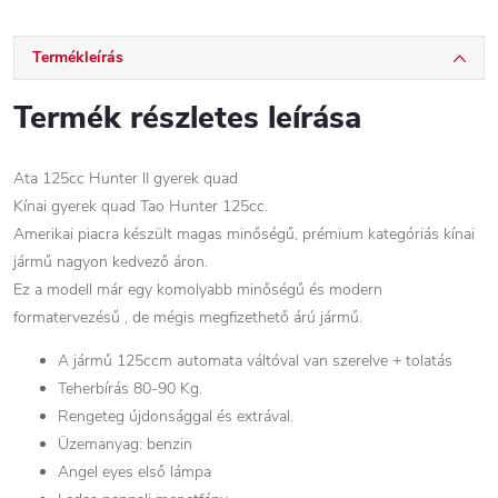
Termékleírás
Termék részletes leírása
Ata 125cc Hunter II gyerek quad
Kínai gyerek quad Tao Hunter 125cc.
Amerikai piacra készült magas minőségű, prémium kategóriás kínai
jármű nagyon kedvező áron.
Ez a modell már egy komolyabb minőségű és modern
formatervezésű , de mégis megfizethető árú jármű.
A jármű 125ccm automata váltóval van szerelve + tolatás
Teherbírás 80-90 Kg.
Rengeteg újdonsággal és extrával.
Üzemanyag: benzin
Angel eyes első lámpa