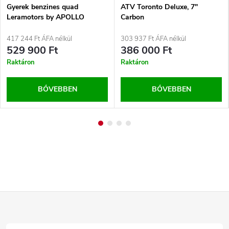
Gyerek benzines quad
ATV Toronto Deluxe, 7″
Leramotors by APOLLO
Carbon
COMMANDER 125ccm – 3GR |
zöld
417 244 Ft ÁFA nélkül
303 937 Ft ÁFA nélkül
529 900 Ft
386 000 Ft
Raktáron
Raktáron
BŐVEBBEN
BŐVEBBEN
L
á