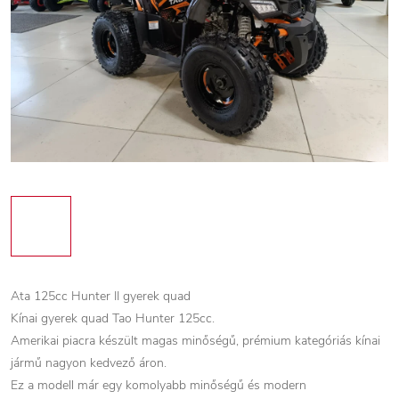
Ata 125cc Hunter II gyerek quad
Kínai gyerek quad Tao Hunter 125cc.
Amerikai piacra készült magas minőségű, prémium kategóriás kínai
jármű nagyon kedvező áron.
Ez a modell már egy komolyabb minőségű és modern