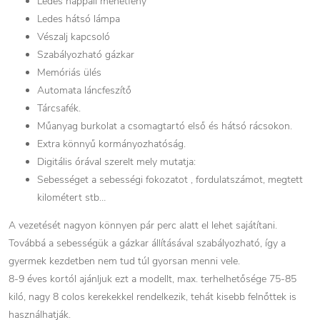
Ledes nappali menetfény
Ledes hátsó lámpa
Vészalj kapcsoló
Szabályozható gázkar
Memóriás ülés
Automata láncfeszítő
Tárcsafék.
Műanyag burkolat a csomagtartó első és hátsó rácsokon.
Extra könnyű kormányozhatóság.
Digitális órával szerelt mely mutatja:
Sebességet a sebességi fokozatot , fordulatszámot, megtett
kilométert stb…
A vezetését nagyon könnyen pár perc alatt el lehet sajátítani.
Továbbá a sebességük a gázkar állításával szabályozható, így a
gyermek kezdetben nem tud túl gyorsan menni vele.
8-9 éves kortól ajánljuk ezt a modellt, max. terhelhetősége 75-85
kiló, nagy 8 colos kerekekkel rendelkezik, tehát kisebb felnőttek is
használhatják.