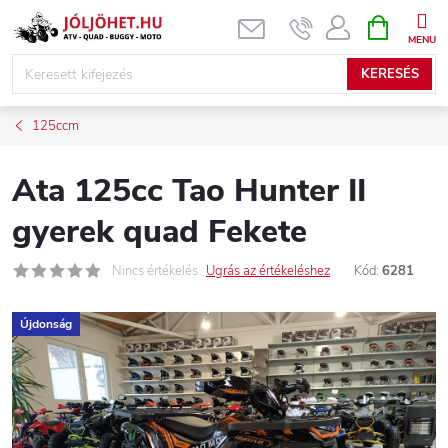
Ugrás
KOSÁR
a
fő
KERESÉS
tartalomhoz
125ccm
Ata 125cc Tao Hunter II
gyerek quad Fekete
Nincs értékelés
Ugrás az értékeléshez
Kód:
6281
Újdonság