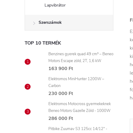
Lapvibrátor
F
Szerszámok
E
k
TOP 10 TERMÉK
k
Benzines gyerek quad 49 cm³ – Beneo
k
Motors Escape zöld, 2T, 1,6 kW
h
163 900 Ft
l
Elektromos MiniHunter 1200W –
h
Carbon
f
230 000 Ft
h
Elektromos Motocross gyermekeknek
Beneo Motors Gazelle Zöld - 1000W
286 000 Ft
Pitbike Zuumav S3 125cc 14/12" -