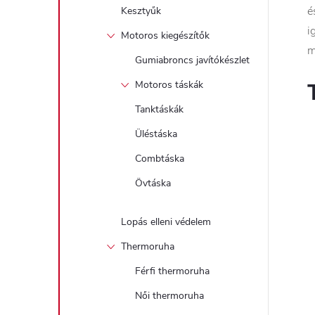
é
Kesztyűk
i
Motoros kiegészítők
m
Gumiabroncs javítókészlet
Motoros táskák
Tanktáskák
Üléstáska
Combtáska
Övtáska
Lopás elleni védelem
Thermoruha
Férfi thermoruha
Női thermoruha