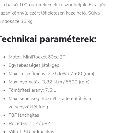
s a hátsó 10"-os kerekeinek köszönhetjük. Ez a gép
gazán könnyű, ezért tökéletesen kezelhető. Súlya
indössze 35 kg.
Technikai paraméterek:
Motor: MiniRocket 60cc 2T
Egysebességes játékgép
Max. Teljesítmény: 2,75 kW / 7500 (rpm)
Max. nyomaték: 3,82 N.m / 5500 (rpm)
Tömörítési arány: 7,5:1
Max. sebesség: 50km/h - a tereptől és a
versenyzőktől függ
T8F lánchajtás
Rozetták: 11Z / 68Z
Villa: USD hidraulikus