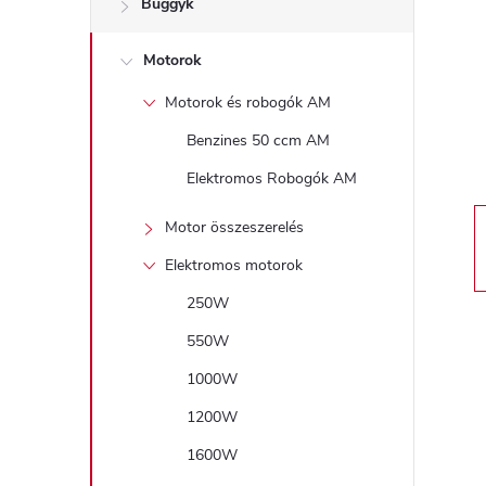
Buggyk
a
Motorok
l
Motorok és robogók AM
s
Benzines 50 ccm AM
ó
Elektromos Robogók AM
p
Motor összeszerelés
Elektromos motorok
a
250W
n
550W
1000W
e
1200W
l
1600W