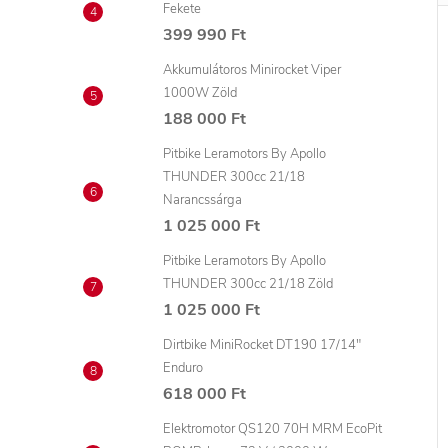
Fekete
399 990 Ft
Akkumulátoros Minirocket Viper
1000W Zöld
188 000 Ft
Pitbike Leramotors By Apollo
THUNDER 300cc 21/18
Narancssárga
1 025 000 Ft
Pitbike Leramotors By Apollo
THUNDER 300cc 21/18 Zöld
1 025 000 Ft
Dirtbike MiniRocket DT190 17/14"
Enduro
618 000 Ft
Elektromotor QS120 70H MRM EcoPit