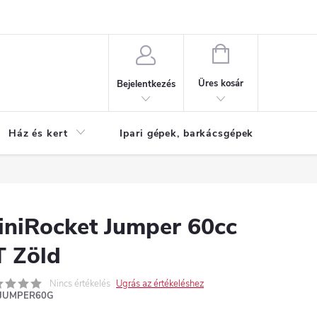
Reklamáció
KOSÁR
Üres kosár
Bejelentkezés
Ház és kert
Ipari gépek, barkácsgépek
S
iniRocket Jumper 60cc
T Zöld
Nincs értékelés
Ugrás az értékeléshez
JUMPER60G