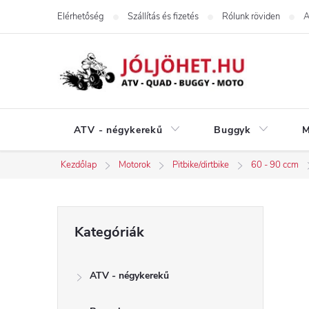
Ugrás
Elérhetőség
Szállítás és fizetés
Rólunk röviden
A
a
fő
tartalomhoz
ATV - négykerekű
Buggyk
M
Kezdőlap
Motorok
Pitbike/dirtbike
60 - 90 ccm
O
Kategóriák
Kategóriák
átugrása
l
ATV - négykerekű
d