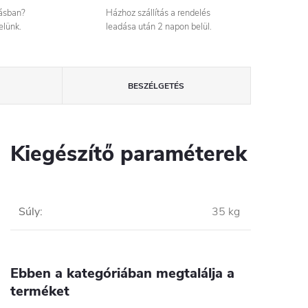
tásban?
Házhoz szállítás a rendelés
elünk.
leadása után 2 napon belül.
BESZÉLGETÉS
Kiegészítő paraméterek
Súly
:
35 kg
Ebben a kategóriában megtalálja a
terméket