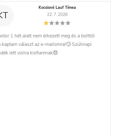
Kocsisné Lauf Tímea
KT
22. 7. 2026
otor 1 hét alatt nem érkezett meg és a bolttól
 kaptam választ az e-mailomra!🙄 Szülinapi
ndék lett volna kisfiamnak😞