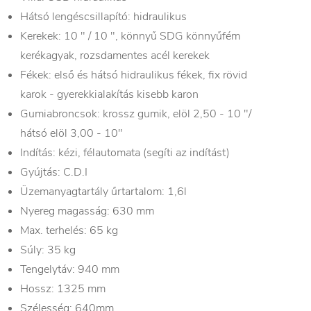
Hátsó lengéscsillapító: hidraulikus
Kerekek: 10 ″ / 10 ″, könnyű SDG könnyűfém
kerékagyak, rozsdamentes acél kerekek
Fékek: első és hátsó hidraulikus fékek, fix rövid
karok - gyerekkialakítás kisebb karon
Gumiabroncsok: krossz gumik, elöl 2,50 - 10 "/
hátsó elöl 3,00 - 10"
Indítás: kézi, félautomata (segíti az indítást)
Gyújtás: C.D.I
Üzemanyagtartály űrtartalom: 1,6l
Nyereg magasság: 630 mm
Max. terhelés: 65 kg
Súly: 35 kg
Tengelytáv: 940 mm
Hossz: 1325 mm
Szélesség: 640mm