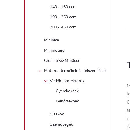
140 - 160 ccm
190 - 250 ccm
300 - 450 ccm
Minibike
Minimotard
Cross SX/XM 50ccm
Motoros termékek és felszerelések
Védők, protektorok
M
Gyerekeknek
l
Felnőtteknek
6
t
Sisakok
m
Szemüvegek
A