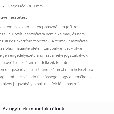
Magasság: 860 mm
igyelmeztetés:
z a termék kizárólag terephasználatra (off-road)
észült. Közúti használatra nem alkalmas, és nem
özúti közlekedésre tervezték. A termék használata
izárólag magánterületen, zárt pályán vagy olyan
elyen engedélyezett, ahol azt a helyi jogszabályok
ehetővé teszik. Nem rendelkezik közúti
omologizációval, ezért rendszámmal nem helyezhető
orgalomba. A vásárló felelőssége, hogy a terméket a
atályos jogszabályoknak megfelelően használja.