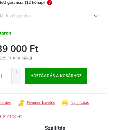
tett garancia (12 hónap)
?
táron
39 000 Ft
189 Ft
ÁFA nélkül
égár:
HOZZÁADÁS A KOSÁRHOZ
Kérdés
Nyomon követés
Nyomtatás
a:
MiniRocket
Szállítás