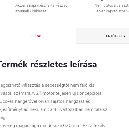
Aktuális naprakész raktárkészlet
Nem biztos a válasz
azonnali kiküldéssel.
Lépjen kapcsolatba v
LEÍRÁS
ÉRTÉKELÉS
Termék részletes leírása
egbízható választás a sebességtől nem félő kis
ovasok számára.A 2T motor teljesen új koncepciója
0cc-es hangerővel olyan sajátos hangzást és
eljesítményt ad neki, amit a 4T változatban nem találsz
eg.
 nyereg magassága mindössze 630 mm. Ezt a fekély