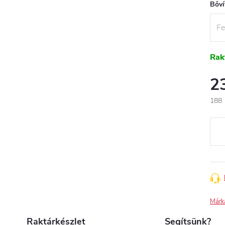
Bőví
Rak
2
188 
Egys
Márk
Raktárkészlet
Segítsünk?