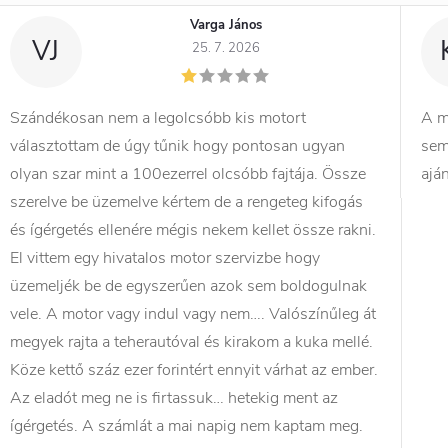
Varga János
VJ
25. 7. 2026
Szándékosan nem a legolcsóbb kis motort
A m
választottam de úgy tűnik hogy pontosan ugyan
sem
olyan szar mint a 100ezerrel olcsóbb fajtája. Össze
ajá
szerelve be üzemelve kértem de a rengeteg kifogás
és ígérgetés ellenére mégis nekem kellet össze rakni.
El vittem egy hivatalos motor szervizbe hogy
üzemeljék be de egyszerűen azok sem boldogulnak
vele. A motor vagy indul vagy nem…. Valószínűleg át
megyek rajta a teherautóval és kirakom a kuka mellé.
Köze kettő száz ezer forintért ennyit várhat az ember.
Az eladót meg ne is firtassuk… hetekig ment az
ígérgetés. A számlát a mai napig nem kaptam meg.