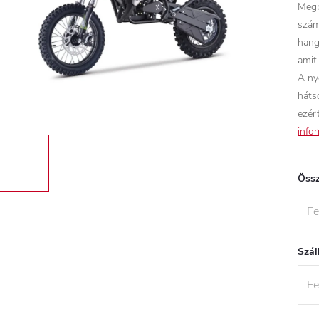
Megb
szám
hang
amit
A ny
háts
ezér
info
Össz
Szál