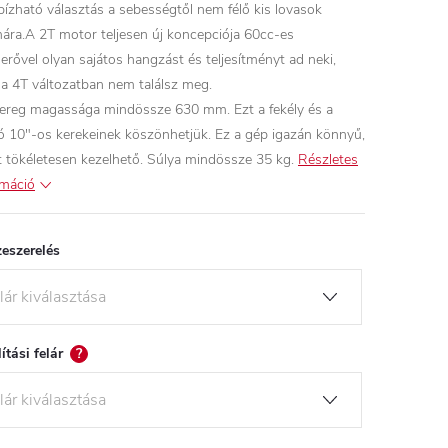
ízható választás a sebességtől nem félő kis lovasok
ára.A 2T motor teljesen új koncepciója 60cc-es
erővel olyan sajátos hangzást és teljesítményt ad neki,
 a 4T változatban nem találsz meg.
ereg magassága mindössze 630 mm. Ezt a fekély és a
ó 10"-os kerekeinek köszönhetjük. Ez a gép igazán könnyű,
t tökéletesen kezelhető. Súlya mindössze 35 kg.
Részletes
rmáció
eszerelés
lítási felár
?