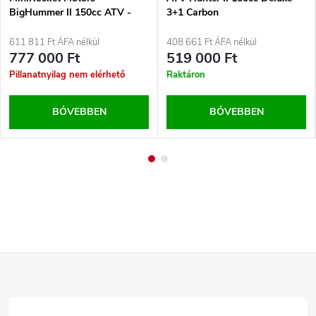
BigHummer II 150cc ATV -
3+1 Carbon
zöld (terepszínű)
611 811 Ft ÁFA nélkül
408 661 Ft ÁFA nélkül
777 000 Ft
519 000 Ft
Pillanatnyilag nem elérhető
Raktáron
BŐVEBBEN
BŐVEBBEN
L
á