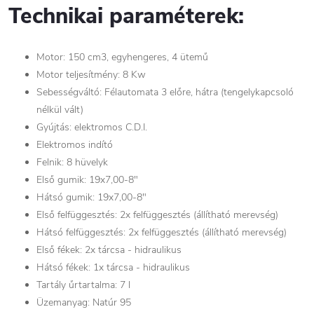
Technikai paraméterek:
Motor: 150 cm3, egyhengeres, 4 ütemű
Motor teljesítmény: 8 Kw
Sebességváltó: Félautomata 3 előre, hátra (tengelykapcsoló
nélkül vált)
Gyújtás: elektromos C.D.I.
Elektromos indító
Felnik: 8 hüvelyk
Első gumik: 19x7,00-8"
Hátsó gumik: 19x7,00-8"
Első felfüggesztés: 2x felfüggesztés (állítható merevség)
Hátsó felfüggesztés: 2x felfüggesztés (állítható merevség)
Első fékek: 2x tárcsa - hidraulikus
Hátsó fékek: 1x tárcsa - hidraulikus
Tartály űrtartalma: 7 l
Üzemanyag: Natúr 95