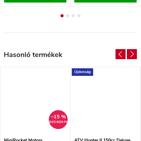
Újdonság
–15 %
915 600 Ft
MiniRocket Motors
ATV Hunter II 150cc Deluxe