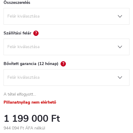
Összeszerelés
Szállítási felár
?
Bővített garancia (12 hónap)
?
A tétel elfogyott…
Pillanatnyilag nem elérhető
1 199 000 Ft
944 094 Ft
ÁFA nélkül