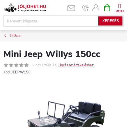
Ugrás
KOSÁR
a
fő
KERESÉS
tartalomhoz
150ccm
Mini Jeep Willys 150cc
Nincs értékelés
Ugrás az értékeléshez
Kód:
JEEPW150