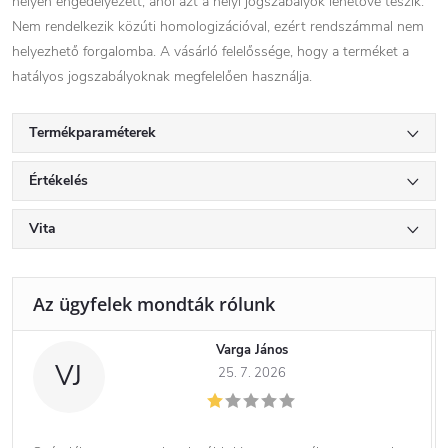
helyen engedélyezett, ahol azt a helyi jogszabályok lehetővé teszik.
Nem rendelkezik közúti homologizációval, ezért rendszámmal nem
helyezhető forgalomba. A vásárló felelőssége, hogy a terméket a
hatályos jogszabályoknak megfelelően használja.
Termékparaméterek
Értékelés
Vita
Varga János
VJ
25. 7. 2026