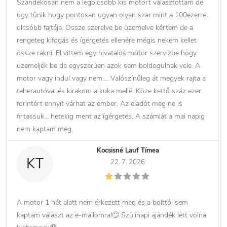
Szándékosan nem a legolcsóbb kis motort választottam de
úgy tűnik hogy pontosan ugyan olyan szar mint a 100ezerrel
olcsóbb fajtája. Össze szerelve be üzemelve kértem de a
rengeteg kifogás és ígérgetés ellenére mégis nekem kellet
össze rakni. El vittem egy hivatalos motor szervizbe hogy
üzemeljék be de egyszerűen azok sem boldogulnak vele. A
motor vagy indul vagy nem…. Valószínűleg át megyek rajta a
teherautóval és kirakom a kuka mellé. Köze kettő száz ezer
forintért ennyit várhat az ember. Az eladót meg ne is
firtassuk… hetekig ment az ígérgetés. A számlát a mai napig
nem kaptam meg.
Kocsisné Lauf Tímea
KT
22. 7. 2026
A motor 1 hét alatt nem érkezett meg és a bolttól sem
kaptam választ az e-mailomra!🙄 Szülinapi ajándék lett volna