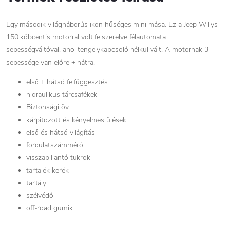
Egy második világháborús ikon hűséges mini mása. Ez a Jeep Willys
150 köbcentis motorral volt felszerelve félautomata
sebességváltóval, ahol tengelykapcsoló nélkül vált. A motornak 3
sebessége van előre + hátra.
első + hátsó felfüggesztés
hidraulikus tárcsafékek
Biztonsági öv
kárpitozott és kényelmes ülések
első és hátsó világítás
fordulatszámmérő
visszapillantó tükrök
tartalék kerék
tartály
szélvédő
off-road gumik