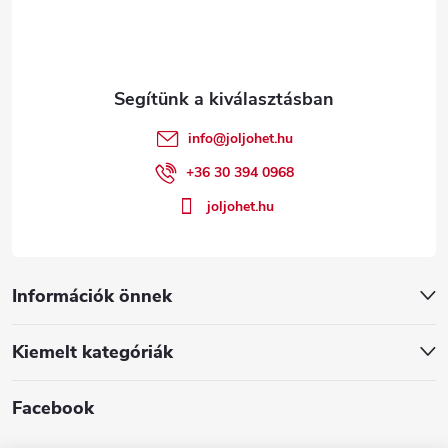
b
l
é
info
@
joljohet.hu
c
+36 30 394 0968
joljohet.hu
Információk önnek
Kiemelt kategóriák
Facebook