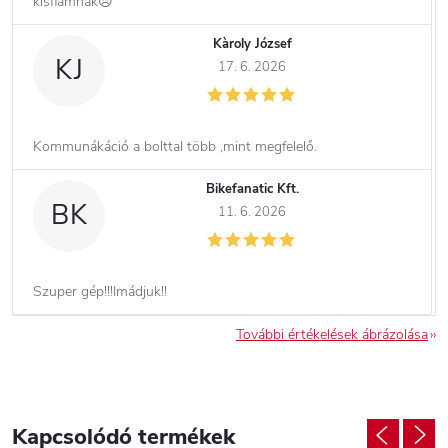
kisfiamnak😞
Kàroly József
KJ
17. 6. 2026
Kommunákáció a bolttal több ,mint megfelelő.
Bikefanatic Kft.
BK
11. 6. 2026
Szuper gép!!!Imádjuk!!
További értékelések ábrázolása
Kapcsolódó termékek