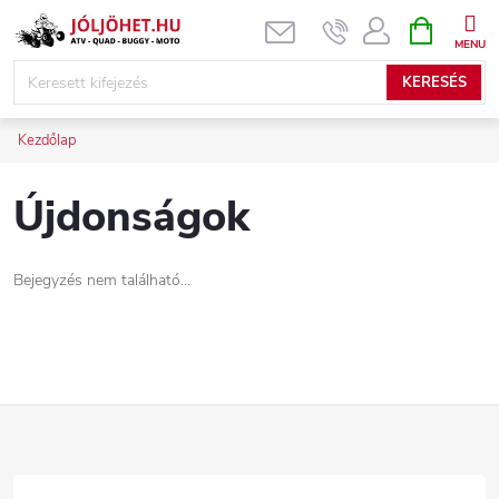
Ugrás
KOSÁR
a
fő
KERESÉS
tartalomhoz
Kezdőlap
Újdonságok
Bejegyzés nem található...
L
á