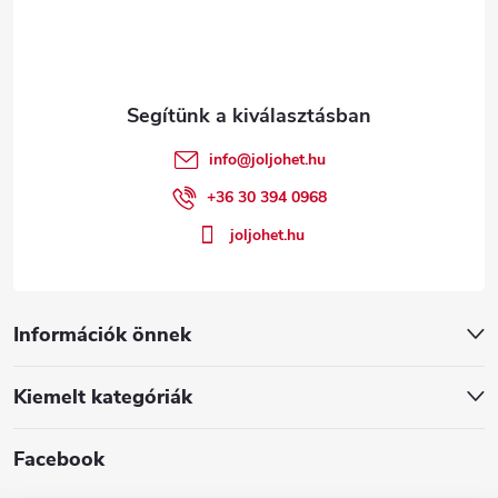
b
l
é
info
@
joljohet.hu
c
+36 30 394 0968
joljohet.hu
Információk önnek
Kiemelt kategóriák
Facebook