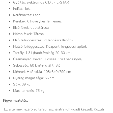
Gyújtás: elektromos C.D.I. - E-START
Indítás: kézi
Kerékhajtás: Lánc
Kerekek: 6 hüvelykes fémlemez
Első fékek: duplatárcsa
Hátsó fékek: Tárcsa
Első felfüggesztés: 2x lengéscsillapítók
Hátsó felfüggesztés: Központi lengéscsillapítók
Tartály: 1,3 l (hatótávolság 20-30 km)
Üzemanyag: keverjük össze. 1:40 benzin/olaj
Sebesség: 50 km/h-ig állítható
Méretek HxSzxMa: 108x640x790 cm
Nyereg magassága: 56 cm
Súly: 39 kg
Max. terhelés: 75 kg
Figyelmeztetés:
Ez a termék kizárólag terephasználatra (off-road) készült. Közúti