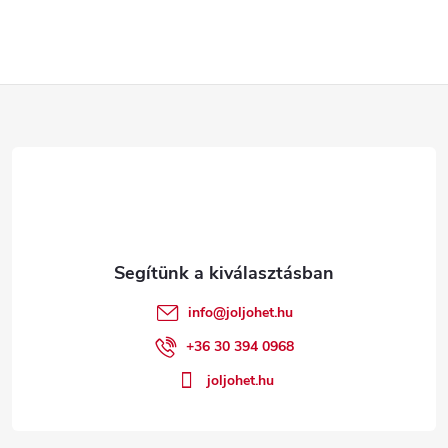
L
á
b
l
é
info
@
joljohet.hu
c
+36 30 394 0968
joljohet.hu