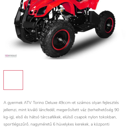
A gyermek ATV Torino Deluxe 49ccm-et számos olyan fejlesztés
jellemzi, mint kiváló láncfedél, megerősített váz (terhelhetőség 90
kg-ig), első és hátsó tárcsafékek, elülső csapok nylon tokokban,
sportlégszűrő, nagyméretű 6 hüvelykes kerekek, a központi