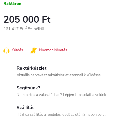
Raktáron
205 000 Ft
161 417 Ft
ÁFA nélkül
Egységár:
Kérdés
Nyomon követés
Raktárkészlet
Aktuális naprakész raktárkészlet azonnali kiküldéssel.
Segítsünk?
Nem biztos a választásban? Lépjen kapcsolatba velünk.
Szállítás
Házhoz szállítás a rendelés leadása után 2 napon belül.