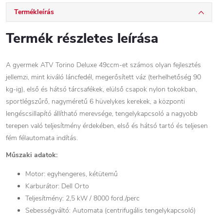
Termékleírás
Termék részletes leírása
A gyermek ATV Torino Deluxe 49ccm-et számos olyan fejlesztés
jellemzi, mint kiváló láncfedél, megerősített váz (terhelhetőség 90
kg-ig), első és hátsó tárcsafékek, elülső csapok nylon tokokban,
sportlégszűrő, nagyméretű 6 hüvelykes kerekek, a központi
lengéscsillapító állítható merevsége, tengelykapcsoló a nagyobb
terepen való teljesítmény érdekében, első és hátsó tartó és teljesen
fém félautomata indítás.
Műszaki adatok:
Motor: egyhengeres, kétütemű
Karburátor: Dell Orto
Teljesítmény: 2,5 kW / 8000 ford./perc
Sebességváltó: Automata (centrifugális tengelykapcsoló)