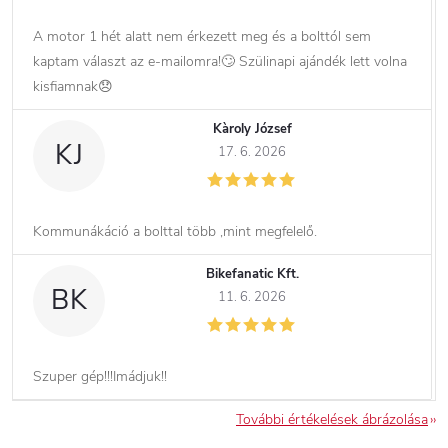
A motor 1 hét alatt nem érkezett meg és a bolttól sem
kaptam választ az e-mailomra!🙄 Szülinapi ajándék lett volna
kisfiamnak😞
Kàroly József
KJ
17. 6. 2026
Kommunákáció a bolttal több ,mint megfelelő.
Bikefanatic Kft.
BK
11. 6. 2026
Szuper gép!!!Imádjuk!!
További értékelések ábrázolása