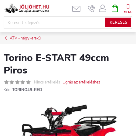
Ugrás
KOSÁR
a
fő
KERESÉS
tartalomhoz
ATV - négykerekű
Torino E-START 49ccm
Piros
Nincs értékelés
Ugrás az értékeléshez
Kód:
TORINO49-RED