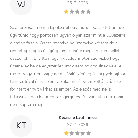
VJ
25. 7. 2026
Szándékosan nem a legolcsóbb kis motort választottam de
úgy tűnik hogy pontosan ugyan olyan szar mint a 100ezerrel
olcsóbb fajtája. Össze szerelve be üzemelve kértem de a
rengeteg kifogás és ígérgetés ellenére mégis nekem kellet
össze rakni. El vittem egy hivatalos motor szervizbe hogy
üzemeljék be de egyszerűen azok sem boldogulnak vele. A
motor vagy indul vagy nem…. Valószínűleg át megyek rajta a
teherautóval és kirakom a kuka mellé. Köze kettő száz ezer
forintért ennyit várhat az ember. Az eladót meg ne is
firtassuk… hetekig ment az ígérgetés. A számlát a mai napig
nem kaptam meg.
Kocsisné Lauf Tímea
KT
22. 7. 2026