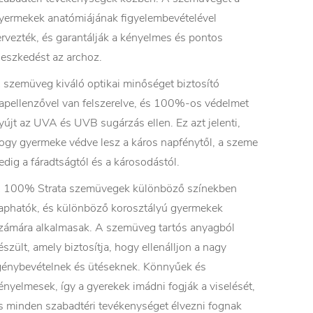
yermekek anatómiájának figyelembevételével
ervezték, és garantálják a kényelmes és pontos
lleszkedést az archoz.
 szemüveg kiváló optikai minőséget biztosító
apellenzővel van felszerelve, és 100%-os védelmet
yújt az UVA és UVB sugárzás ellen. Ez azt jelenti,
ogy gyermeke védve lesz a káros napfénytől, a szeme
edig a fáradtságtól és a károsodástól.
 100% Strata szemüvegek különböző színekben
aphatók, és különböző korosztályú gyermekek
zámára alkalmasak. A szemüveg tartós anyagból
észült, amely biztosítja, hogy ellenálljon a nagy
génybevételnek és ütéseknek. Könnyűek és
ényelmesek, így a gyerekek imádni fogják a viselését,
s minden szabadtéri tevékenységet élvezni fognak