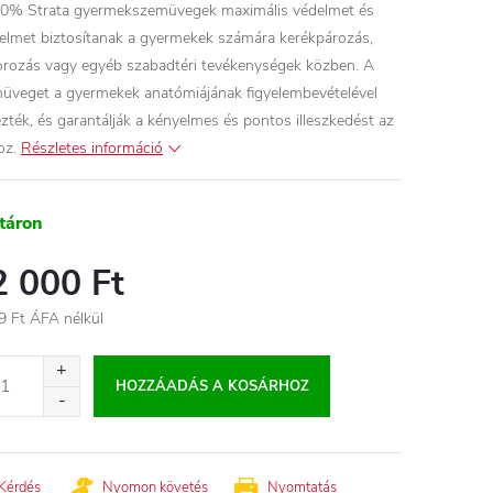
0% Strata gyermekszemüvegek maximális védelmet és
elmet biztosítanak a gyermekek számára kerékpározás,
rozás vagy egyéb szabadtéri tevékenységek közben. A
üveget a gyermekek anatómiájának figyelembevételével
ezték, és garantálják a kényelmes és pontos illeszkedést az
oz.
Részletes információ
táron
2 000 Ft
9 Ft ÁFA nélkül
égár:
HOZZÁADÁS A KOSÁRHOZ
Kérdés
Nyomon követés
Nyomtatás