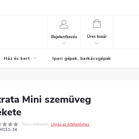
Reklamáció
KOSÁR
Üres kosár
Bejelentkezés
Ház és kert
Ipari gépek, barkácsgépek
S
trata Mini szemüveg
ekete
Nincs értékelés
Ugrás az értékeléshez
M151-34