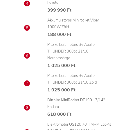
Fekete
399 990 Ft
Akkumulátoros Minirocket Viper
1000W Zöld
188 000 Ft
Pitbike Leramotors By Apollo
THUNDER 300cc 21/18
Narancssárga
1 025 000 Ft
Pitbike Leramotors By Apollo
THUNDER 300cc 21/18 Zöld
1 025 000 Ft
Dirtbike MiniRocket DT190 17/14"
Enduro
618 000 Ft
Elektromotor QS120 70H MRM EcoPit