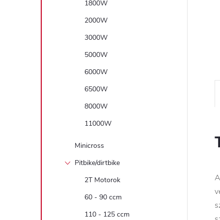
1800W
2000W
3000W
5000W
6000W
6500W
8000W
11000W
Minicross
Pitbike/dirtbike
A
2T Motorok
v
60 - 90 ccm
s
110 - 125 ccm
s