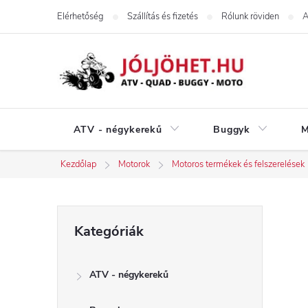
Ugrás
Elérhetőség
Szállítás és fizetés
Rólunk röviden
A
a
fő
tartalomhoz
ATV - négykerekű
Buggyk
M
Kezdőlap
Motorok
Motoros termékek és felszerelések
O
Kategóriák
Kategóriák
átugrása
l
ATV - négykerekű
d