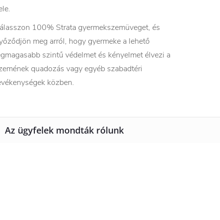
ele.
álasszon 100% Strata gyermekszemüveget, és
yőződjön meg arról, hogy gyermeke a lehető
egmagasabb szintű védelmet és kényelmet élvezi a
zemének quadozás vagy egyéb szabadtéri
evékenységek közben.