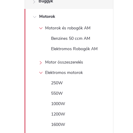
Buggyk
a
Motorok
l
Motorok és robogók AM
s
Benzines 50 ccm AM
ó
Elektromos Robogók AM
p
Motor összeszerelés
Elektromos motorok
a
250W
n
550W
1000W
e
1200W
l
1600W