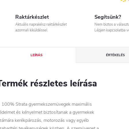
Raktárkészlet
Segítsünk?
Aktuális naprakész raktárkészlet
Nem biztos a válasz
azonnali kiküldéssel.
Lépjen kapcsolatba v
LEÍRÁS
ÉRTÉKELÉS
Termék részletes leírása
 100% Strata gyermekszemüvegek maximális
édelmet és kényelmet biztosítanak a gyermekek
zámára kerékpározás, motorozás vagy egyéb
zabadtéri tevékenységek közben. A szemüveget a