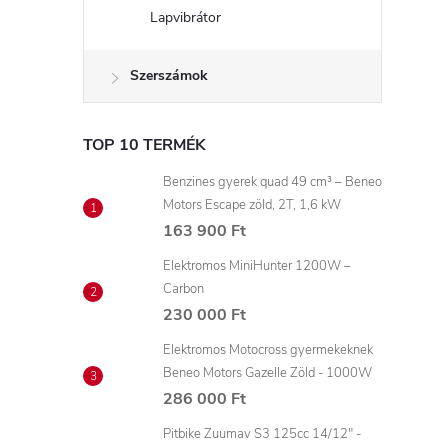
Lapvibrátor
Szerszámok
TOP 10 TERMÉK
Benzines gyerek quad 49 cm³ – Beneo
Motors Escape zöld, 2T, 1,6 kW
163 900 Ft
Elektromos MiniHunter 1200W –
Carbon
230 000 Ft
Elektromos Motocross gyermekeknek
Beneo Motors Gazelle Zöld - 1000W
286 000 Ft
Pitbike Zuumav S3 125cc 14/12" -