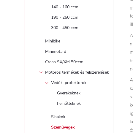
140 - 160 ccm
g
t
190 - 250 ccm
i
300 - 450 ccm
A
Minibike
n
Minimotard
n
h
Cross SX/XM 50ccm
p
Motoros termékek és felszerelések
A
Védők, protektorok
k
Gyerekeknek
s
Felnőtteknek
k
i
Sisakok
k
Szemüvegek
é