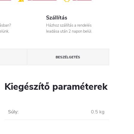
Szállítás
tásban?
Házhoz szállítás a rendelés
elünk.
leadása után 2 napon belül.
BESZÉLGETÉS
Kiegészítő paraméterek
Súly
:
0.5 kg