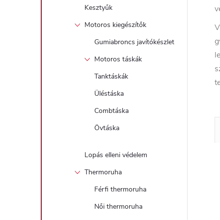
Kesztyűk
v
Motoros kiegészítők
V
g
Gumiabroncs javítókészlet
l
Motoros táskák
s
Tanktáskák
t
Üléstáska
Combtáska
Övtáska
Lopás elleni védelem
Thermoruha
Férfi thermoruha
Női thermoruha