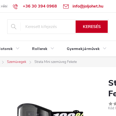
+36 30 394 0968
info@joljohet.hu
 vásárlás lépései
Üzleti feltételek (ÁSZF)
Adatkezelési tájékoztató
KERESÉS
otorok
Rollerek
Gyermekjárművek
Szemüvegek
Strata Mini szemüveg Fekete
S
F
Kód: