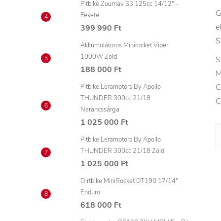
Pitbike Zuumav S3 125cc 14/12" -
G
Fekete
e
399 990 Ft
S
Akkumulátoros Minirocket Viper
1000W Zöld
S
188 000 Ft
M
C
Pitbike Leramotors By Apollo
THUNDER 300cc 21/18
C
Narancssárga
1 025 000 Ft
Pitbike Leramotors By Apollo
THUNDER 300cc 21/18 Zöld
1 025 000 Ft
Dirtbike MiniRocket DT190 17/14"
Enduro
618 000 Ft