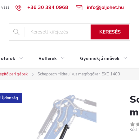
+36 30 394 0968
info@joljohet.hu
 vásárlás lépései
Üzleti feltételek (ÁSZF)
Adatkezelési tájékoztató
KERESÉS
otorok
Rollerek
Gyermekjárművek
pítőipari gépek
Scheppach Hidraulikus megfogókar, EXC 1400
S
Újdonság
m
Kód: