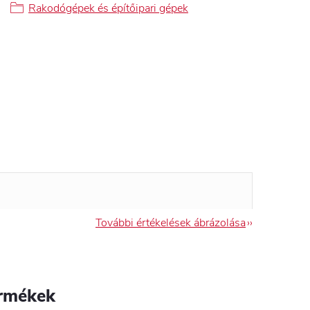
Rakodógépek és építőipari gépek
További értékelések ábrázolása
rmékek