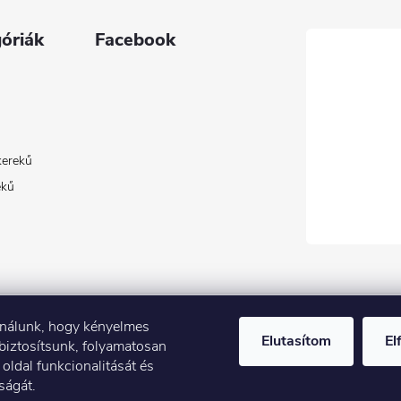
óriák
Facebook
kerekű
ekű
ználunk, hogy kényelmes
Elutasítom
El
biztosítsunk, folyamatosan
Árak és paraméterek összehasonlítása az Árukeresőn
 oldal funkcionalitását és
ságát.