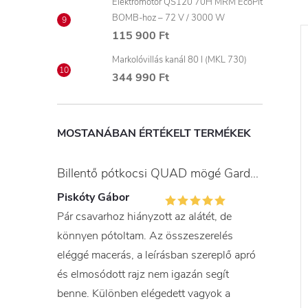
Elektromotor QS120 70H MRM EcoPit
BOMB-hoz – 72 V / 3000 W
115 900 Ft
Markolóvillás kanál 80 l (MKL 730)
344 990 Ft
MOSTANÁBAN ÉRTÉKELT TERMÉKEK
Billentő pótkocsi QUAD mögé Gardner
Piskóty Gábor
Pár csavarhoz hiányzott az alátét, de
könnyen pótoltam. Az összeszerelés
eléggé macerás, a leírásban szereplő apró
és elmosódott rajz nem igazán segít
benne. Különben elégedett vagyok a