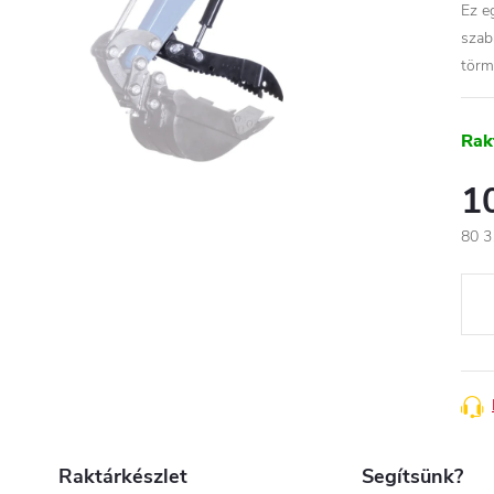
Ez e
szab
törm
Rak
1
80 3
Egys
Raktárkészlet
Segítsünk?