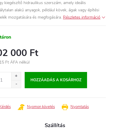
gy kiegészítő hidraulikus szerszám, amely ideális
álytalan alakú anyagok, például kövek, ágak vagy építési
elék mozgatására és megfogására.
Részletes információ
táron
02 000 Ft
15 Ft ÁFA nélkül
égár:
HOZZÁADÁS A KOSÁRHOZ
Kérdés
Nyomon követés
Nyomtatás
Szállítás