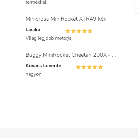
termékkel.
Minicross MiniRocket XTR49 kék
Lacika
Világ legjobb motorja
Buggy MiniRocket Cheetah 200X - gyerekeknek és felnőtteknek
Kovacs Levente
nagyon
L