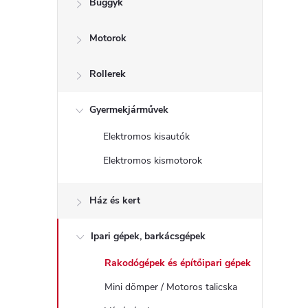
Buggyk
a
Motorok
l
s
Rollerek
ó
Gyermekjárművek
Elektromos kisautók
p
Elektromos kismotorok
a
Ház és kert
n
Ipari gépek, barkácsgépek
e
Rakodógépek és építőipari gépek
l
Mini dömper / Motoros talicska