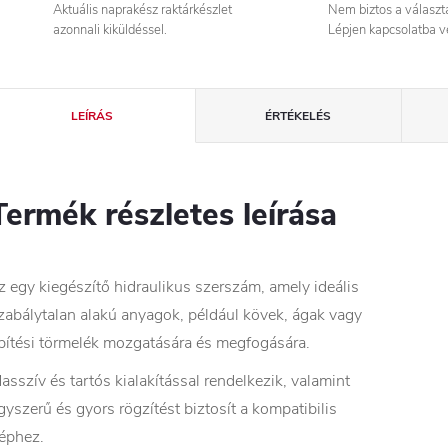
Aktuális naprakész raktárkészlet
Nem biztos a válasz
azonnali kiküldéssel.
Lépjen kapcsolatba v
LEÍRÁS
ÉRTÉKELÉS
Termék részletes leírása
z egy kiegészítő hidraulikus szerszám, amely ideális
zabálytalan alakú anyagok, például kövek, ágak vagy
pítési törmelék mozgatására és megfogására.
asszív és tartós kialakítással rendelkezik, valamint
gyszerű és gyors rögzítést biztosít a kompatibilis
éphez.