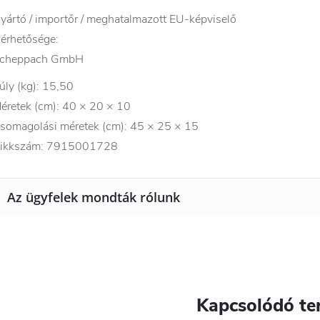
yártó / importőr / meghatalmazott EU-képviselő
lérhetősége:
cheppach GmbH
úly (kg): 15,50
éretek (cm): 40 × 20 × 10
somagolási méretek (cm): 45 × 25 × 15
ikkszám: 7915001728
Kapcsolódó te