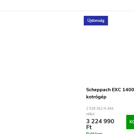
Újdonság
Scheppach EXC 1400
kotrógép
2 539 362 Ft ÁFA
nélkül
3 224 990
K
Ft