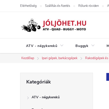
Ugrás
Elérhetőség
Szállítás és fizetés
Rólunk röviden
A
a
fő
tartalomhoz
ATV - négykerekű
Buggyk
M
Kezdőlap
Ipari gépek, barkácsgépek
Rakodógépek és é
O
Kategóriák
Kategóriák
átugrása
l
ATV - négykerekű
d