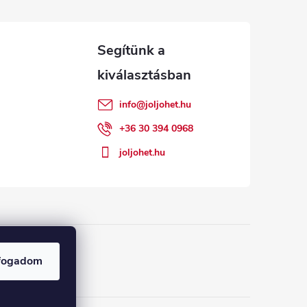
info
@
joljohet.hu
+36 30 394 0968
joljohet.hu
fogadom