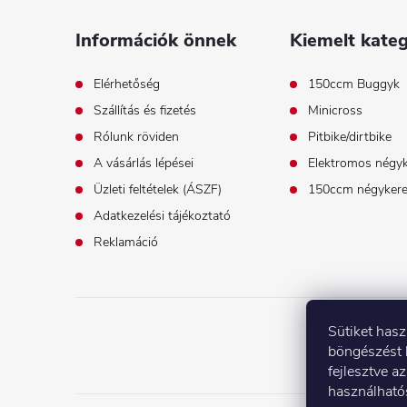
á
Információk önnek
Kiemelt kateg
b
Elérhetőség
150ccm Buggyk
Szállítás és fizetés
Minicross
l
Rólunk röviden
Pitbike/dirtbike
é
A vásárlás lépései
Elektromos négy
Üzleti feltételek (ÁSZF)
150ccm négyker
c
Adatkezelési tájékoztató
Reklamáció
Sütiket has
böngészést 
fejlesztve az
használható