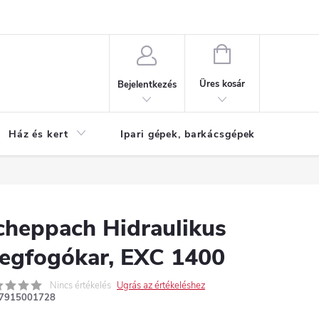
Reklamáció
KOSÁR
Üres kosár
Bejelentkezés
Ház és kert
Ipari gépek, barkácsgépek
S
cheppach Hidraulikus
egfogókar, EXC 1400
Nincs értékelés
Ugrás az értékeléshez
7915001728