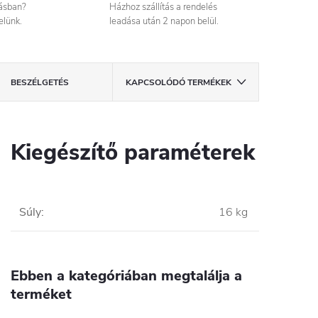
tásban?
Házhoz szállítás a rendelés
elünk.
leadása után 2 napon belül.
BESZÉLGETÉS
KAPCSOLÓDÓ TERMÉKEK
Kiegészítő paraméterek
Súly
:
16 kg
Ebben a kategóriában megtalálja a
terméket