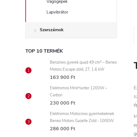
Vágógépek
Lapvibrátor
Szerszámok
TOP 10 TERMÉK
Benzines gyerek quad 49 cm³ – Beneo
Motors Escape zöld, 2T, 1,6 kW
163 900 Ft
E
Elektromos MiniHunter 1200W –
Carbon
s
230 000 Ft
é
Elektromos Motocross gyermekeknek
M
Beneo Motors Gazelle Zöld - 1000W
e
286 000 Ft
g