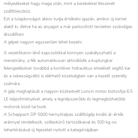
mélyedéseket hagy maga után, mint a kerekekkel felszerelt
szállítóeszköz.
Ezt a tulajdonságot akkor tudja értékelni igazán, amikor új kertet
alakít ki, illetve ha az anyagot a már parkosított területen szükséges
átszállítani.
A gépet nagyon egyszerűen lehet kezelni.
A vezetőkaron lévő kapcsolókkal könnyen szabályozható a
menetirány, a fék automatikusan aktiválódik a kuplungkar
felengedésével, továbbá a konténer hidraulikus emelését segítő kar
és a sebességváltó is elérhető közelségben van a kezelő személy
számára.
A gép meghajtását a nagyon közkedvelt Loncin motor biztosítja 6,5
LE teljesítményével, amely a legnépszerűbb és legmegbízhatóbb
motorok közé tartozik.
A Scheppach DP 5000 hernyótalpas szállítógép kiváló ár-érték
aránnyal rendelkezik, széleskörű tartozékaival és 500 kg-os
teherbírásával új fejezetet nyitott a kategóriájában.