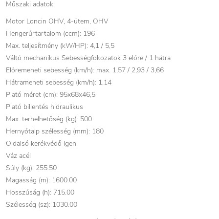
Műszaki adatok:
Motor Loncin OHV, 4-ütem, OHV
Hengerűrtartalom (ccm): 196
Max. teljesítmény (kW/HP): 4,1 / 5,5
Váltó mechanikus Sebességfokozatok 3 előre / 1 hátra
Előremeneti sebesség (km/h): max. 1,57 / 2,93 / 3,66
Hátrameneti sebesség (km/h): 1,14
Plató méret (cm): 95x68x46,5
Plató billentés hidraulikus
Max. terhelhetőség (kg): 500
Hernyótalp szélesség (mm): 180
Oldalsó kerékvédő Igen
Váz acél
Súly (kg): 255.50
Magasság (m): 1600.00
Hosszúság (h): 715.00
Szélesség (sz): 1030.00