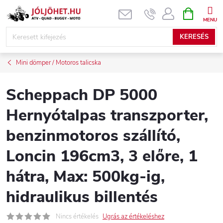
Ugrás
KOSÁR
a
fő
KERESÉS
tartalomhoz
Mini dömper / Motoros talicska
Scheppach DP 5000
Hernyótalpas transzporter,
benzinmotoros szállító,
Loncin 196cm3, 3 előre, 1
hátra, Max: 500kg-ig,
hidraulikus billentés
Nincs értékelés
Ugrás az értékeléshez