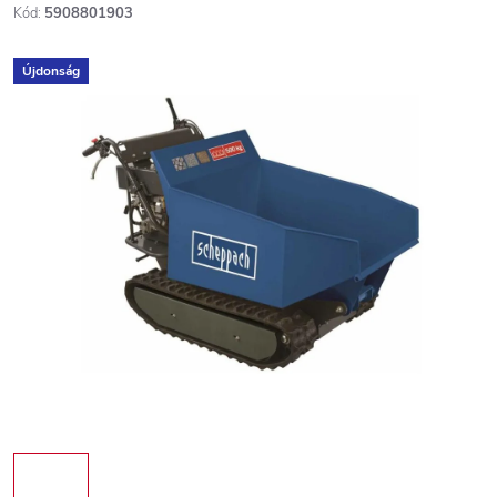
Kód:
5908801903
Újdonság