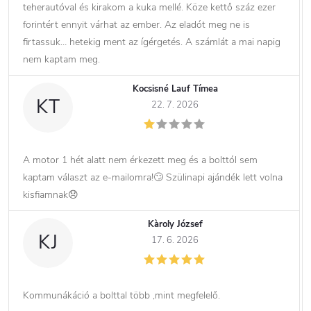
teherautóval és kirakom a kuka mellé. Köze kettő száz ezer
forintért ennyit várhat az ember. Az eladót meg ne is
firtassuk… hetekig ment az ígérgetés. A számlát a mai napig
nem kaptam meg.
Kocsisné Lauf Tímea
KT
22. 7. 2026
A motor 1 hét alatt nem érkezett meg és a bolttól sem
kaptam választ az e-mailomra!🙄 Szülinapi ajándék lett volna
kisfiamnak😞
Kàroly József
KJ
17. 6. 2026
Kommunákáció a bolttal több ,mint megfelelő.