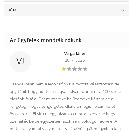
Vita
Varga János
VJ
25. 7. 2026
Szándékosan nem a legolcsóbb kis motort választottam de
úgy tűnik hogy pontosan ugyan olyan szar mint a 100ezerrel
olcsóbb fajtája. Össze szerelve be üzemelve kértem de a
rengeteg kifogás és ígérgetés ellenére mégis nekem kellet
össze rakni. El vittem egy hivatalos motor szervizbe hogy
üzemeljék be de egyszerűen azok sem boldogulnak vele. A
motor vagy indul vagy nem…. Valószínűleg át megyek rajta a