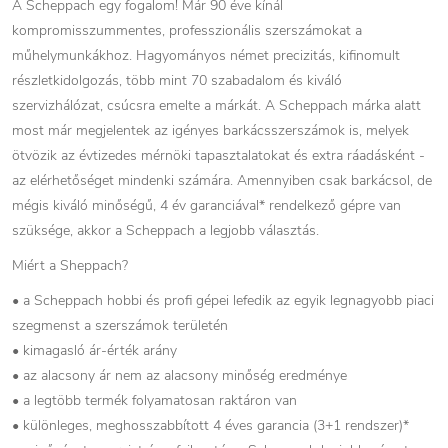
A Scheppach egy fogalom! Már 90 éve kínál
kompromisszummentes, professzionális szerszámokat a
műhelymunkákhoz. Hagyományos német precizitás, kifinomult
részletkidolgozás, több mint 70 szabadalom és kiváló
szervizhálózat, csúcsra emelte a márkát. A Scheppach márka alatt
most már megjelentek az igényes barkácsszerszámok is, melyek
ötvözik az évtizedes mérnöki tapasztalatokat és extra ráadásként -
az elérhetőséget mindenki számára. Amennyiben csak barkácsol, de
mégis kiváló minőségű, 4 év garanciával* rendelkező gépre van
szüksége, akkor a Scheppach a legjobb választás.
Miért a Sheppach?
• a Scheppach hobbi és profi gépei lefedik az egyik legnagyobb piaci
szegmenst a szerszámok területén
• kimagasló ár-érték arány
• az alacsony ár nem az alacsony minőség eredménye
• a legtöbb termék folyamatosan raktáron van
• különleges, meghosszabbított 4 éves garancia (3+1 rendszer)*