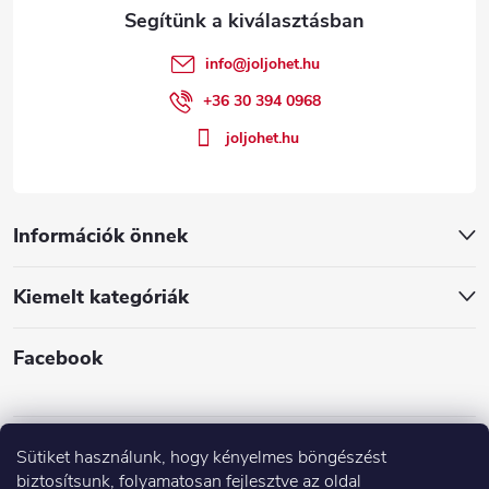
l
é
info
@
joljohet.hu
c
+36 30 394 0968
joljohet.hu
Információk önnek
Kiemelt kategóriák
Facebook
Sütiket használunk, hogy kényelmes böngészést
biztosítsunk, folyamatosan fejlesztve az oldal