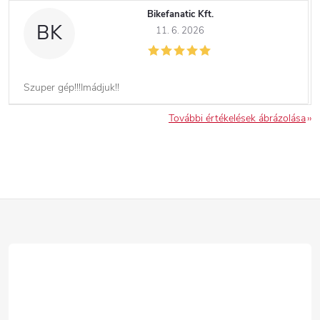
Bikefanatic Kft.
BK
11. 6. 2026
Szuper gép!!!Imádjuk!!
További értékelések ábrázolása
L
á
b