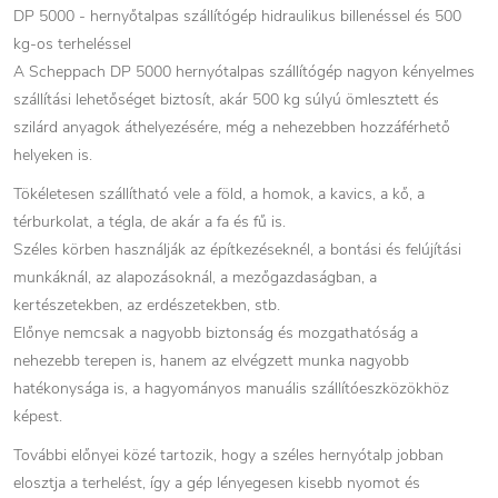
DP 5000 - hernyőtalpas szállítógép hidraulikus billenéssel és 500
kg-os terheléssel
A Scheppach DP 5000 hernyótalpas szállítógép nagyon kényelmes
szállítási lehetőséget biztosít, akár 500 kg súlyú ömlesztett és
szilárd anyagok áthelyezésére, még a nehezebben hozzáférhető
helyeken is.
Tökéletesen szállítható vele a föld, a homok, a kavics, a kő, a
térburkolat, a tégla, de akár a fa és fű is.
Széles körben használják az építkezéseknél, a bontási és felújítási
munkáknál, az alapozásoknál, a mezőgazdaságban, a
kertészetekben, az erdészetekben, stb.
Előnye nemcsak a nagyobb biztonság és mozgathatóság a
nehezebb terepen is, hanem az elvégzett munka nagyobb
hatékonysága is, a hagyományos manuális szállítóeszközökhöz
képest.
További előnyei közé tartozik, hogy a széles hernyótalp jobban
elosztja a terhelést, így a gép lényegesen kisebb nyomot és