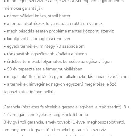
• minőséget, szervizt és a fejlesztés a Scheppach legjobb német
mérnökei garantálják
• német vállalati imázs, stabil háttér
• a fontos alkatrészek folyamatosan raktáron vannak
• meghibásodás esetén probléma mentes központi szerviz
• kidolgozott csomagolási rendszer
• egyedi termékek, mintegy 70 szabadalom
• rönkhasítók legszélesebb kínálata a piacon
• érdekes termékek folyamatos keresése az egész világon
• 90 év tapasztalata a famegmunkálásban
• magasfokú flexibilitás és gyors alkalmazkodás a piac elvárásaihoz
• a termékek lényegének nagyon egyszerű megértése, előző
tapasztalatok igénye nélkül
Garancia (részletes feltételek a garancia jegyben leírtak szerint): 3 +
1 év magánszemélyeknek, cégeknek 6 hónap
3 év gyártói garancia, amely további 1 évvel meghosszabbítható,
amennyiben a fogyasztó a terméket garanciális szerviz