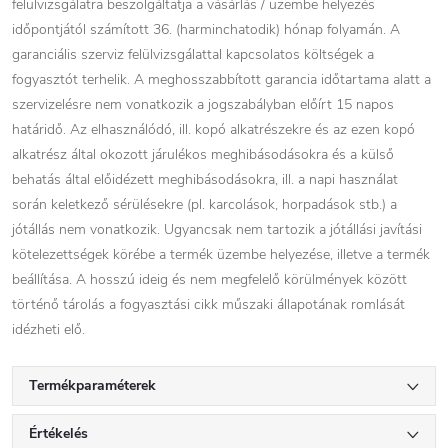
felülvizsgálatra beszolgáltatja a vásárlás / üzembe helyezés
időpontjától számított 36. (harminchatodik) hónap folyamán. A
garanciális szerviz felülvizsgálattal kapcsolatos költségek a
fogyasztót terhelik. A meghosszabbított garancia időtartama alatt a
szervizelésre nem vonatkozik a jogszabályban előírt 15 napos
határidő. Az elhasználódó, ill. kopó alkatrészekre és az ezen kopó
alkatrész által okozott járulékos meghibásodásokra és a külső
behatás által előidézett meghibásodásokra, ill. a napi használat
során keletkező sérülésekre (pl. karcolások, horpadások stb.) a
jótállás nem vonatkozik. Ugyancsak nem tartozik a jótállási javítási
kötelezettségek körébe a termék üzembe helyezése, illetve a termék
beállítása. A hosszú ideig és nem megfelelő körülmények között
történő tárolás a fogyasztási cikk műszaki állapotának romlását
idézheti elő.
Termékparaméterek
Értékelés