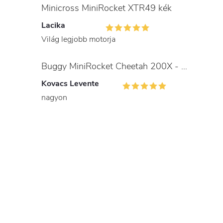
Minicross MiniRocket XTR49 kék
Lacika
Világ legjobb motorja
Buggy MiniRocket Cheetah 200X - gyerekeknek és felnőtteknek
Kovacs Levente
nagyon