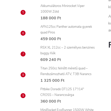
a
Akkumulátoros Minirocket Viper
k
1000W Zöld
188 000 Ft
k
AFN125cc Panther automata gyerek
a
quad Piros
459 000 Ft
RSX XL 212cc – 2 személyes benzines
buggy Kék
609 240 Ft
Titan 250cc felnőtt méretű quad –
Rendszámozható ATV, T3B Narancs
1 325 000 Ft
Pitbike Dorado DT125 17"/14"
CROSS – Narancssárga
360 000 Ft
MiniRocket EcoRunner 1500W White