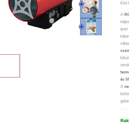
Kód:
A
RO
telj
ipar
képe
vála
csar
kész
rend
term
és 5
A
ne
bizt
gázel
Rak