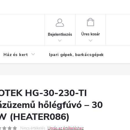
Reklamáció
KOSÁR
Üres kosár
Bejelentkezés
Ház és kert
Ipari gépek, barkácsgépek
S
OTEK HG-30-230-TI
ázüzemű hőlégfúvó – 30
W (HEATER086)
Nincs értékelés
Ugrás az értékeléshez