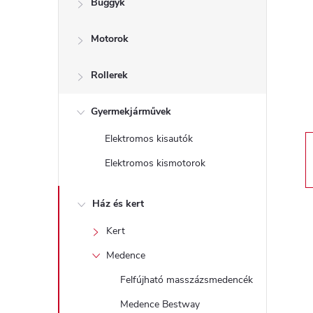
Buggyk
a
Motorok
l
s
Rollerek
ó
Gyermekjárművek
Elektromos kisautók
p
Elektromos kismotorok
a
Ház és kert
n
Kert
e
Medence
Felfújható masszázsmedencék
l
Medence Bestway