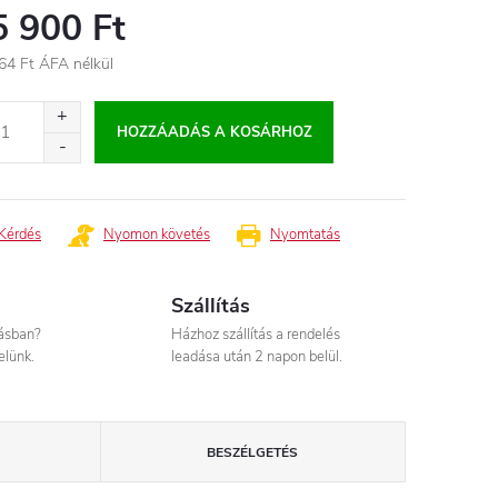
5 900 Ft
64 Ft ÁFA nélkül
égár:
HOZZÁADÁS A KOSÁRHOZ
Kérdés
Nyomon követés
Nyomtatás
Szállítás
tásban?
Házhoz szállítás a rendelés
elünk.
leadása után 2 napon belül.
BESZÉLGETÉS