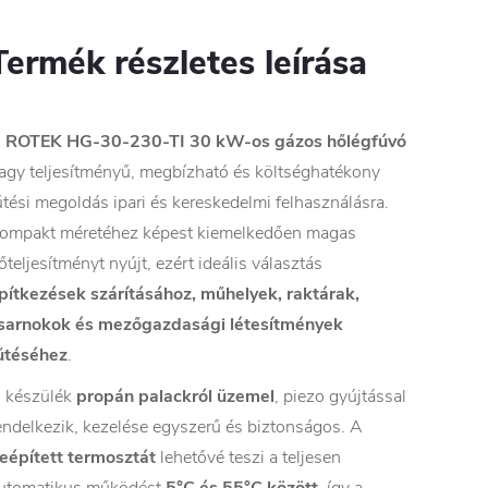
Termék részletes leírása
A
ROTEK HG-30-230-TI 30 kW-os gázos hőlégfúvó
agy teljesítményű, megbízható és költséghatékony
űtési megoldás ipari és kereskedelmi felhasználásra.
ompakt méretéhez képest kiemelkedően magas
őteljesítményt nyújt, ezért ideális választás
pítkezések szárításához, műhelyek, raktárak,
sarnokok és mezőgazdasági létesítmények
űtéséhez
.
 készülék
propán palackról üzemel
, piezo gyújtással
endelkezik, kezelése egyszerű és biztonságos. A
eépített termosztát
lehetővé teszi a teljesen