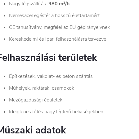
Nagy légszállítás:
980 m³/h
Nemesacél égéstér a hosszú élettartamért
CE tanúsítvány, megfelel az EU gépirányelvnek
Kereskedelmi és ipari felhasználásra tervezve
Felhasználási területek
Építkezések, vakolat- és beton szárítás
Műhelyek, raktárak, csarnokok
Mezőgazdasági épületek
Ideiglenes fűtés nagy légterű helyiségekben
Műszaki adatok