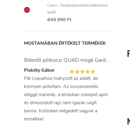
Camo - Rendszámozható elektromos
quad
649 990 Ft
MOSTANÁBAN ÉRTÉKELT TERMÉKEK
Billentő pótkocsi QUAD mögé Gardner
Piskóty Gábor
Pár csavarhoz hiányzott az alátét, de
könnyen pótoltam. Az összeszerelés
eléggé macerás, a leírásban szereplő apró
és elmosódott rajz nem igazán segít
benne. Különben elégedett vagyok a
termékkel.