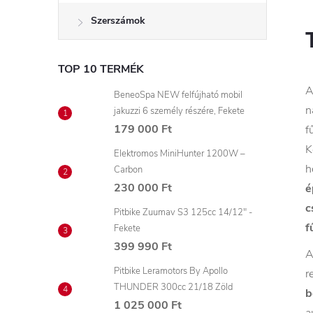
Szerszámok
TOP 10 TERMÉK
BeneoSpa NEW felfújható mobil
n
jakuzzi 6 személy részére, Fekete
179 000 Ft
f
K
Elektromos MiniHunter 1200W –
h
Carbon
230 000 Ft
é
c
Pitbike Zuumav S3 125cc 14/12" -
f
Fekete
399 990 Ft
A
Pitbike Leramotors By Apollo
r
THUNDER 300cc 21/18 Zöld
b
1 025 000 Ft