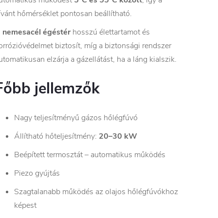
utomatikus működést
5°C és 55°C között
, így a
ívánt hőmérséklet pontosan beállítható.
A
nemesacél égéstér
hosszú élettartamot és
orrózióvédelmet biztosít, míg a biztonsági rendszer
utomatikusan elzárja a gázellátást, ha a láng kialszik.
Főbb jellemzők
Nagy teljesítményű gázos hőlégfúvó
Állítható hőteljesítmény:
20–30 kW
Beépített termosztát – automatikus működés
Piezo gyújtás
Szagtalanabb működés az olajos hőlégfúvókhoz
képest