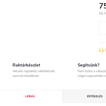
7
59 7
Egys
Raktárkészlet
Segítsünk?
Aktuális naprakész raktárkészlet
Nem biztos a válasz
azonnali kiküldéssel.
Lépjen kapcsolatba v
LEÍRÁS
ÉRTÉKELÉS