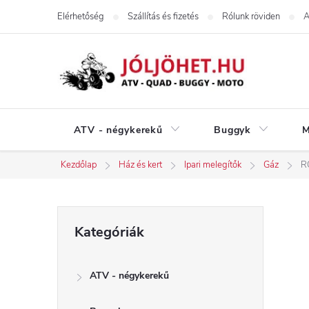
Ugrás
Elérhetőség
Szállítás és fizetés
Rólunk röviden
A
a
fő
tartalomhoz
ATV - négykerekű
Buggyk
M
Kezdőlap
Ház és kert
Ipari melegítők
Gáz
R
O
Kategóriák
Kategóriák
átugrása
l
ATV - négykerekű
d