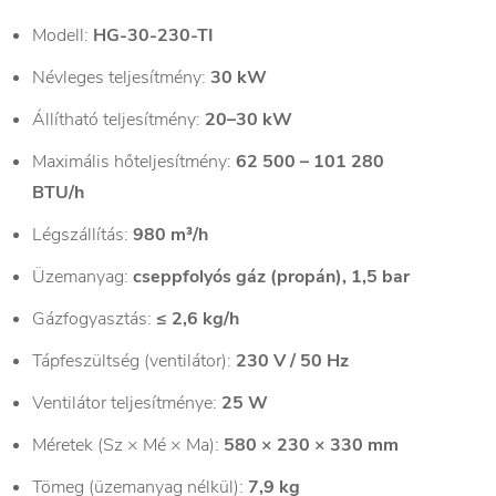
Modell:
HG-30-230-TI
Névleges teljesítmény:
30 kW
Állítható teljesítmény:
20–30 kW
Maximális hőteljesítmény:
62 500 – 101 280
BTU/h
Légszállítás:
980 m³/h
Üzemanyag:
cseppfolyós gáz (propán), 1,5 bar
Gázfogyasztás:
≤ 2,6 kg/h
Tápfeszültség (ventilátor):
230 V / 50 Hz
Ventilátor teljesítménye:
25 W
Méretek (Sz × Mé × Ma):
580 × 230 × 330 mm
Tömeg (üzemanyag nélkül):
7,9 kg