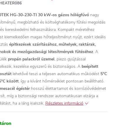
HEATER086
TEK HG-30-230-TI 30 kW-os gázos hőlégfúvó
nagy
esítményű, megbízható és költséghatékony fűtési megoldás
i és kereskedelmi felhasználásra. Kompakt méretéhez
st kiemelkedően magas hőteljesítményt nyújt, ezért ideális
sztás
építkezések szárításához, műhelyek, raktárak,
nokok és mezőgazdasági létesítmények fűtéséhez
.
A
ülék
propán palackról üzemel
, piezo gyújtással
elkezik, kezelése egyszerű és biztonságos. A
beépített
osztát
lehetővé teszi a teljesen automatikus működést
5°C
5°C között
, így a kívánt hőmérséklet pontosan beállítható.
mesacél égéstér
hosszú élettartamot és korrózióvédelmet
osít, míg a biztonsági rendszer automatikusan elzárja a
látást, ha a láng kialszik.
Részletes információ
táron