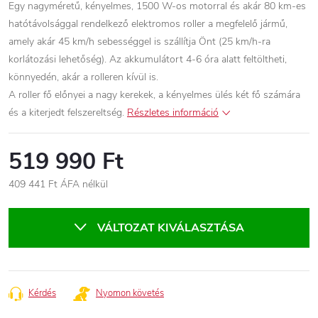
Egy nagyméretű, kényelmes, 1500 W-os motorral és akár 80 km-es
hatótávolsággal rendelkező elektromos roller a megfelelő jármű,
amely akár 45 km/h sebességgel is szállítja Önt (25 km/h-ra
korlátozási lehetőség). Az akkumulátort 4-6 óra alatt feltöltheti,
könnyedén, akár a rolleren kívül is.
A roller fő előnyei a nagy kerekek, a kényelmes ülés két fő számára
és a kiterjedt felszereltség.
Részletes információ
519 990 Ft
409 441 Ft ÁFA nélkül
Egységár:
VÁLTOZAT KIVÁLASZTÁSA
Kérdés
Nyomon követés