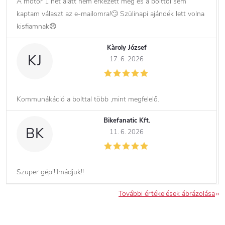
A motor 1 hét alatt nem érkezett meg és a bolttól sem
kaptam választ az e-mailomra!🙄 Szülinapi ajándék lett volna
kisfiamnak😞
Kàroly József
KJ
17. 6. 2026
Kommunákáció a bolttal több ,mint megfelelő.
Bikefanatic Kft.
BK
11. 6. 2026
Szuper gép!!!Imádjuk!!
További értékelések ábrázolása