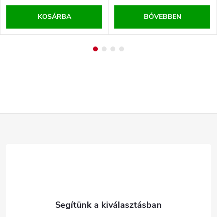
KOSÁRBA
BŐVEBBEN
L
á
b
l