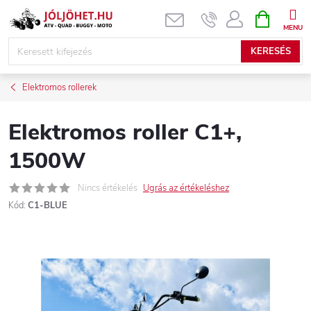
Ugrás
KOSÁR
a
fő
KERESÉS
tartalomhoz
Elektromos rollerek
Elektromos roller C1+,
1500W
Nincs értékelés
Ugrás az értékeléshez
Kód:
C1-BLUE