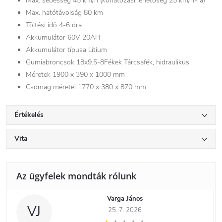
Max. sebesség 45 km/h (korlátozási lehetőség 25 km/h-ra)
Max. hatótávolság 80 km
Töltési idő 4-6 óra
Akkumulátor 60V 20AH
Akkumulátor típusa Lítium
Gumiabroncsok 18x9.5-8Fékek Tárcsafék, hidraulikus
Méretek 1900 x 390 x 1000 mm
Csomag méretei 1770 x 380 x 870 mm
Értékelés
Vita
Varga János
VJ
25. 7. 2026