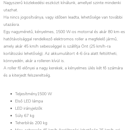
Nagyszerű közlekedési eszközt kínálunk, amellyel szinte mindenki
utazhat.
Ha nincs jogosítványa, vagy időben leadta, lehetősége van további
utazásra.
Egy nagyméretű, kényelmes, 1500 W-os motorral és akár 80 km-es
hatótávolsággal rendelkező elektromos roller a megfelelő jármű,
amely akár 45 km/h sebességgel is szállítja Önt (25 km/h-ra
korlátozási lehetőség). Az akkumulátort 4-6 óra alatt feltöltheti,
könnyedén, akár a rolleren kívül is.
A roller fő előnyei a nagy kerekek, a kényelmes ülés két fő számára
és a kiterjedt felszereltség.
Teljesítmény1500 W
Első LED lámpa
LED irányjelzők
Súly 67 kg
Teherbírás 200 kg