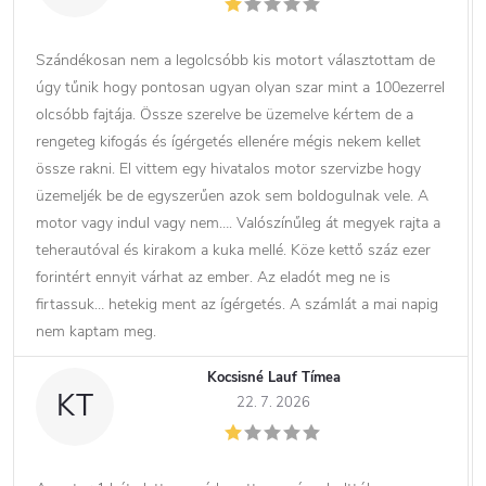
Szándékosan nem a legolcsóbb kis motort választottam de
úgy tűnik hogy pontosan ugyan olyan szar mint a 100ezerrel
olcsóbb fajtája. Össze szerelve be üzemelve kértem de a
rengeteg kifogás és ígérgetés ellenére mégis nekem kellet
össze rakni. El vittem egy hivatalos motor szervizbe hogy
üzemeljék be de egyszerűen azok sem boldogulnak vele. A
motor vagy indul vagy nem…. Valószínűleg át megyek rajta a
teherautóval és kirakom a kuka mellé. Köze kettő száz ezer
forintért ennyit várhat az ember. Az eladót meg ne is
firtassuk… hetekig ment az ígérgetés. A számlát a mai napig
nem kaptam meg.
Kocsisné Lauf Tímea
KT
22. 7. 2026