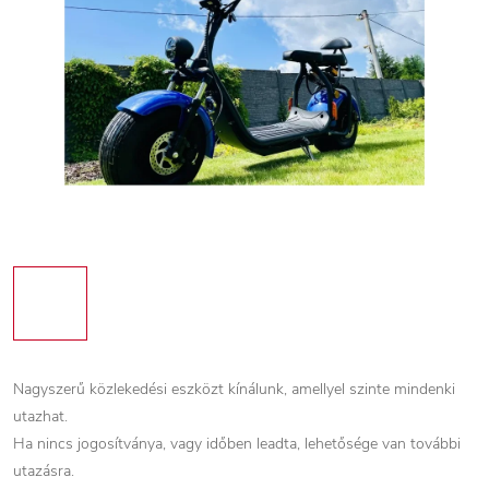
Nagyszerű közlekedési eszközt kínálunk, amellyel szinte mindenki
utazhat.
Ha nincs jogosítványa, vagy időben leadta, lehetősége van további
utazásra.