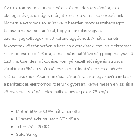
Az elektromos roller ideális választás mindazok számára, akik
ökológiai és gazdaságos módját keresik a városi közlekedésnek.
Modern elektromos rollerünkkel hihetetlen mozgásszabadságot
tapasztalhatsz meg anélkül, hogy a parkolás vagy az
üzemanyagköltségek miatt kellene aggódnod. A hátrameneti
fokozatnak köszönhetően a kezelés gyerekjáték lesz. Az elektromos
roller töltési ideje 4-6 óra, a maximális hatótávolság pedig nagyszerű
120 km. Csendes működése, könnyű kezelhetősége és stílusos
kialakítása tökéletes társsá teszi a napi ingázáshoz és a hétvégi
kirándulásokhoz. Akár munkába, vásárlásra, akár egy kávéra indulsz
a barátaiddal, elektromos rollerünk gyorsan, kényelmesen elvisz, és a
környezetet is kíméli. Maximális sebesség akár 75 km/h.
Motor: 60V 3000W hátramenettel
Kivehető akkumulátor: 60V 45Ah
Teherbírás: 200KG.
Súly: 92 Kg