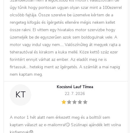
Szándékosan nem a legolcsóbb kis motort választottam de
úgy tűnik hogy pontosan ugyan olyan szar mint a 100ezerrel
olcsóbb fajtája. Össze szerelve be üzemelve kértem de a
rengeteg kifogás és ígérgetés ellenére mégis nekem kellet
össze rakni. El vittem egy hivatalos motor szervizbe hogy
üzemeljék be de egyszerűen azok sem boldogulnak vele. A
motor vagy indul vagy nem…. Valószínűleg át megyek rajta a
teherautóval és kirakom a kuka mellé. Köze kettő száz ezer
forintért ennyit várhat az ember. Az eladót meg ne is
firtassuk… hetekig ment az ígérgetés. A számlát a mai napig
nem kaptam meg.
Kocsisné Lauf Tímea
KT
22. 7. 2026
A motor 1 hét alatt nem érkezett meg és a bolttól sem
kaptam választ az e-mailomra!🙄 Szülinapi ajándék lett volna
kisfiamnak😞