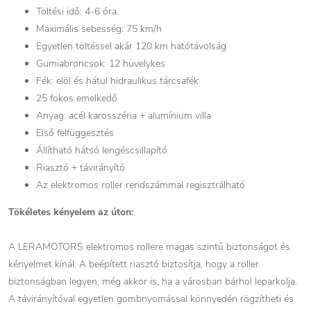
Töltési idő: 4-6 óra.
Maximális sebesség: 75 km/h
Egyetlen töltéssel akár 120 km hatótávolság
Gumiabroncsok: 12 hüvelykes
Fék: elöl és hátul hidraulikus tárcsafék
25 fokos emelkedő
Anyag: acél karosszéria + alumínium villa
Első felfüggesztés
Állítható hátsó lengéscsillapító
Riasztó + távirányító
Az elektromos roller rendszámmal regisztrálható
Tökéletes kényelem az úton:
A LERAMOTORS elektromos rollere magas szintű biztonságot és
kényelmet kínál. A beépített riasztó biztosítja, hogy a roller
biztonságban legyen, még akkor is, ha a városban bárhol leparkolja.
A távirányítóval egyetlen gombnyomással könnyedén rögzítheti és