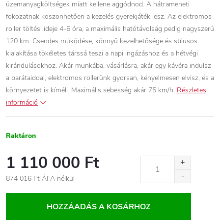
üzemanyagköltségek miatt kellene aggódnod. A hátrameneti
fokozatnak köszönhetően a kezelés gyerekjáték lesz. Az elektromos
roller töltési ideje 4-6 óra, a maximális hatótávolság pedig nagyszerű
120 km. Csendes működése, könnyű kezelhetősége és stílusos
kialakítása tökéletes társsá teszi a napi ingázáshoz és a hétvégi
kirándulásokhoz. Akár munkába, vásárlásra, akár egy kávéra indulsz
a barátaiddal, elektromos rollerünk gyorsan, kényelmesen elvisz, és a
környezetet is kíméli. Maximális sebesség akár 75 km/h.
Részletes
információ
Raktáron
1 110 000 Ft
874 016 Ft ÁFA nélkül
Egységár:
HOZZÁADÁS A KOSÁRHOZ