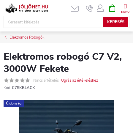
Ugrás
KOSÁR
a
fő
KERESÉS
tartalomhoz
Elektromos Robogók
Elektromos robogó C7 V2,
3000W Fekete
Nincs értékelés
Ugrás az értékeléshez
Kód:
C7SKBLACK
Újdonság