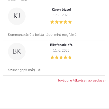
Kàroly József
KJ
17. 6. 2026
Kommunákáció a bolttal több ,mint megfelelő.
Bikefanatic Kft.
BK
11. 6. 2026
Szuper gép!!!Imádjuk!!
További értékelések ábrázolása