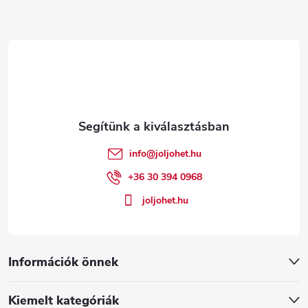
L
á
b
l
é
info
@
joljohet.hu
c
+36 30 394 0968
joljohet.hu
Információk önnek
Kiemelt kategóriák