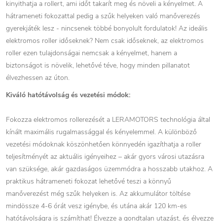
kinyithatja a rollert, ami időt takarít meg és növeli a kényelmet. A
hátrameneti fokozattal pedig a szűk helyeken való manőverezés
gyerekjáték lesz - nincsenek többé bonyolult fordulatok! Az ideális
elektromos roller időseknek? Nem csak időseknek, az elektromos
roller ezen tulajdonságai nemcsak a kényelmet, hanem a
biztonságot is növelik, lehetővé téve, hogy minden pillanatot
élvezhessen az úton.
Kiváló hatótávolság és vezetési módok:
Fokozza elektromos rollerezését a LERAMOTORS technológia által
kínált maximális rugalmassággal és kényelemmel. A különböző
vezetési módoknak köszönhetően könnyedén igazíthatja a roller
teljesítményét az aktuális igényeihez – akár gyors városi utazásra
van szüksége, akár gazdaságos üzemmódra a hosszabb utakhoz. A
praktikus hátrameneti fokozat lehetővé teszi a könnyű
manőverezést még szűk helyeken is. Az akkumulátor töltése
mindössze 4-6 órát vesz igénybe, és utána akár 120 km-es
hatótávolságra is számíthat! Élvezze a gondtalan utazást, és élvezze