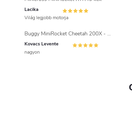
Lacika
Világ legjobb motorja
Buggy MiniRocket Cheetah 200X - gyerekeknek és felnőtteknek
Kovacs Levente
nagyon