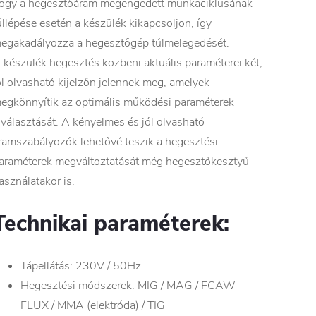
ogy a hegesztőáram megengedett munkaciklusának
úllépése esetén a készülék kikapcsoljon, így
egakadályozza a hegesztőgép túlmelegedését.
 készülék hegesztés közbeni aktuális paraméterei két,
ól olvasható kijelzőn jelennek meg, amelyek
egkönnyítik az optimális működési paraméterek
iválasztását. A kényelmes és jól olvasható
ramszabályozók lehetővé teszik a hegesztési
araméterek megváltoztatását még hegesztőkesztyű
asználatakor is.
Technikai paraméterek:
Tápellátás: 230V / 50Hz
Hegesztési módszerek: MIG / MAG / FCAW-
FLUX / MMA (elektróda) ​​/ TIG