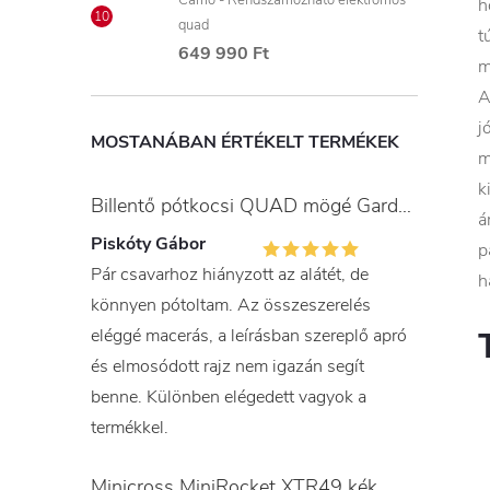
Camo - Rendszámozható elektromos
h
quad
t
649 990 Ft
m
A
j
MOSTANÁBAN ÉRTÉKELT TERMÉKEK
m
k
Billentő pótkocsi QUAD mögé Gardner
á
Piskóty Gábor
p
Pár csavarhoz hiányzott az alátét, de
h
könnyen pótoltam. Az összeszerelés
eléggé macerás, a leírásban szereplő apró
és elmosódott rajz nem igazán segít
benne. Különben elégedett vagyok a
termékkel.
Minicross MiniRocket XTR49 kék