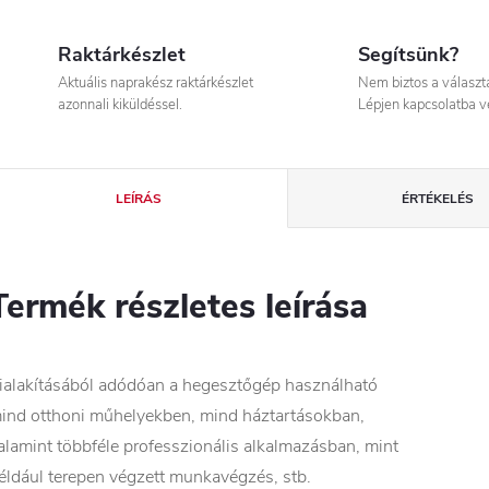
Raktárkészlet
Segítsünk?
Aktuális naprakész raktárkészlet
Nem biztos a válasz
azonnali kiküldéssel.
Lépjen kapcsolatba v
LEÍRÁS
ÉRTÉKELÉS
Termék részletes leírása
ialakításából adódóan a hegesztőgép használható
ind otthoni műhelyekben, mind háztartásokban,
alamint többféle professzionális alkalmazásban, mint
éldául terepen végzett munkavégzés, stb.