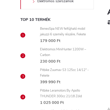
Elektromos szerszámok
TOP 10 TERMÉK
BeneoSpa NEW felfújható mobil
jakuzzi 6 személy részére, Fekete
179 000 Ft
Elektromos MiniHunter 1200W –
Carbon
230 000 Ft
Pitbike Zuumav S3 125cc 14/12" -
Fekete
399 990 Ft
Pitbike Leramotors By Apollo
THUNDER 300cc 21/18 Zöld
1 025 000 Ft
A