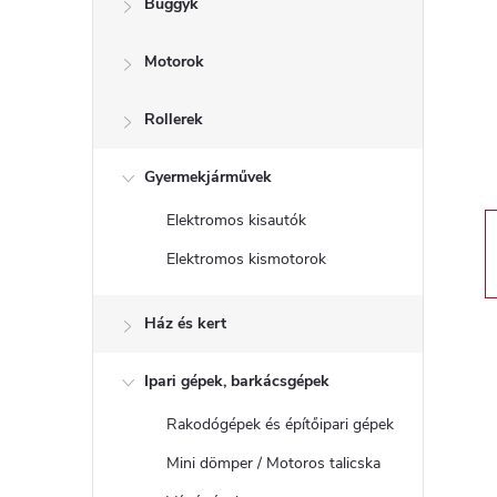
Buggyk
a
Motorok
l
s
Rollerek
ó
Gyermekjárművek
Elektromos kisautók
p
Elektromos kismotorok
a
Ház és kert
n
Ipari gépek, barkácsgépek
e
Rakodógépek és építőipari gépek
l
Mini dömper / Motoros talicska