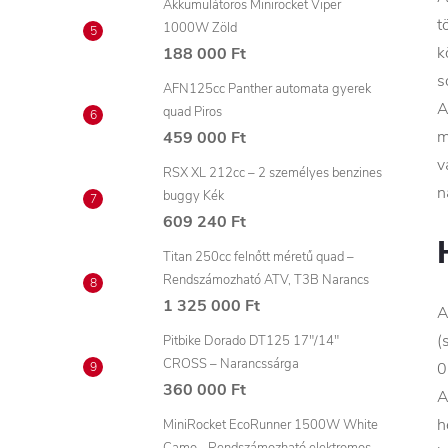
Akkumulátoros Minirocket Viper
t
1000W Zöld
k
188 000 Ft
s
AFN125cc Panther automata gyerek
A
quad Piros
m
459 000 Ft
v
RSX XL 212cc – 2 személyes benzines
n
buggy Kék
609 240 Ft
Titan 250cc felnőtt méretű quad –
Rendszámozható ATV, T3B Narancs
1 325 000 Ft
A
(
Pitbike Dorado DT125 17"/14"
CROSS – Narancssárga
0
360 000 Ft
A
h
MiniRocket EcoRunner 1500W White