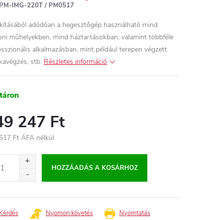
PM-IMG-220T / PM0517
akításából adódóan a hegesztőgép használható mind
oni műhelyekben, mind háztartásokban, valamint többféle
esszionális alkalmazásban, mint például terepen végzett
avégzés, stb.
Részletes információ
táron
49 247 Ft
517 Ft ÁFA nélkül
égár:
HOZZÁADÁS A KOSÁRHOZ
Kérdés
Nyomon követés
Nyomtatás