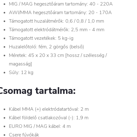
MIG / MAG hegesztőáram tartomány: 40 - 220A
AWI/MMA hegesztőáram tartomány: 20 - 170A
Támogatott huzalátmérők: 0,6 / 0,8 / 1,0 mm
Támogatott elektródátmérők: 2,5 mm - 4 mm
Támogatott vezetékek: 5 kg-ig
Huzalelőtoló: fém, 2 görgős (belső)
Méretek: 45 x 20 x 33 cm [hossz / szélesség /
magasság]
Súly: 12 kg
Csomag tartalma:
Kábel MMA (+) elektródatartóval: 2 m
Kábel földelő csatlakozóval (-): 1,9 m
EURO MIG / MAG kábel: 4 m
Csere fúvókák