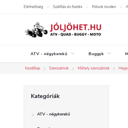
Ugrás
Elérhetőség
Szállítás és fizetés
Rólunk röviden
A
a
fő
tartalomhoz
ATV - négykerekű
Buggyk
M
Kezdőlap
Szerszámok
Műhely szerszámok
Heges
O
Kategóriák
Kategóriák
átugrása
l
ATV - négykerekű
d