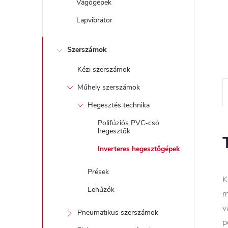
Vágógépek
Lapvibrátor
Szerszámok
Kézi szerszámok
Műhely szerszámok
Hegesztés technika
Polifúziós PVC-cső
hegesztők
Inverteres hegesztőgépek
Prések
K
Lehúzók
m
v
Pneumatikus szerszámok
p