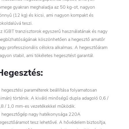
ömege gyakran meghaladja az 50 kg-ot, nagyon
önnyű (12 kg) és kicsi, ami nagyon kompakt és
okoldalúvá teszi.
z IGBT tranzisztorok egyszerű használatának és nagy
egbízhatóságának köszönhetően a hegesztő amatőr
agy professzionális célokra alkalmas. A hegesztőáram
agyon stabil, ami tökéletes hegesztést garantál.
Hegesztés:
 hegesztési paraméterek beállítása folyamatosan
simán) történik. A kiváló minőségű dupla adagoló 0,6 /
,8 / 1,0 mm-es vezetékekkel működik.
 hegesztőgép nagy hatékonysága 220A
egesztőáramot tesz lehetővé. A hővédelem biztosítja,