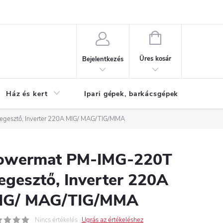
Reklamáció
KOSÁR
Üres kosár
Bejelentkezés
Ház és kert
Ipari gépek, barkácsgépek
S
gesztő, Inverter 220A MIG/ MAG/TIG/MMA
owermat PM-IMG-220T
egesztő, Inverter 220A
IG/ MAG/TIG/MMA
Nincs értékelés
Ugrás az értékeléshez