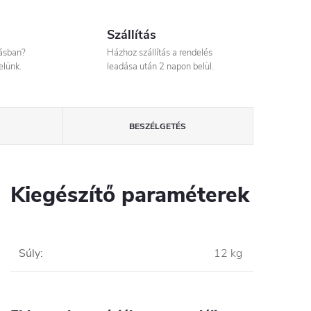
Szállítás
tásban?
Házhoz szállítás a rendelés
elünk.
leadása után 2 napon belül.
BESZÉLGETÉS
Kiegészítő paraméterek
Súly
:
12 kg