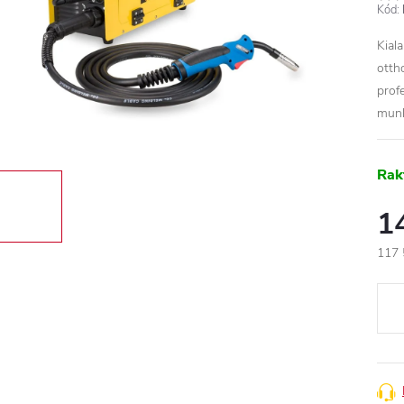
Kód:
Kial
otth
prof
munk
Rak
1
117 
Egys