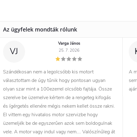
Varga János
VJ
25. 7. 2026
Szándékosan nem a legolcsóbb kis motort
A m
választottam de úgy tűnik hogy pontosan ugyan
sem
olyan szar mint a 100ezerrel olcsóbb fajtája. Össze
ajá
szerelve be üzemelve kértem de a rengeteg kifogás
és ígérgetés ellenére mégis nekem kellet össze rakni.
El vittem egy hivatalos motor szervizbe hogy
üzemeljék be de egyszerűen azok sem boldogulnak
vele. A motor vagy indul vagy nem…. Valószínűleg át