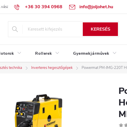
+36 30 394 0968
info@joljohet.hu
 vásárlás lépései
Üzleti feltételek (ÁSZF)
Adatkezelési tájékoztató
KERESÉS
otorok
Rollerek
Gyermekjárművek
ztés technika
Inverteres hegesztőgépek
Powermat PM-IMG-220T He
P
H
M