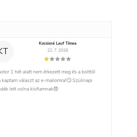
Kocsisné Lauf Tímea
KT
22. 7. 2026
otor 1 hét alatt nem érkezett meg és a bolttól
 kaptam választ az e-mailomra!🙄 Szülinapi
ndék lett volna kisfiamnak😞