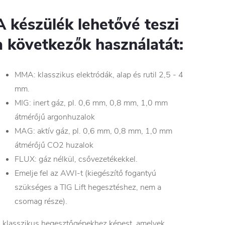
A készülék lehetővé teszi
a következők használatát:
MMA: klasszikus elektródák, alap és rutil 2,5 - 4
mm.
MIG: inert gáz, pl. 0,6 mm, 0,8 mm, 1,0 mm
átmérőjű argonhuzalok
MAG: aktív gáz, pl. 0,6 mm, 0,8 mm, 1,0 mm
átmérőjű CO2 huzalok
FLUX: gáz nélkül, csővezetékekkel.
Emelje fel az AWI-t (kiegészítő fogantyú
szükséges a TIG Lift hegesztéshez, nem a
csomag része).
 klasszikus hegesztőgépekhez képest, amelyek