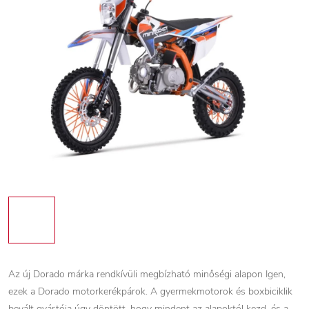
Az új Dorado márka rendkívüli megbízható minőségi alapon Igen,
ezek a Dorado motorkerékpárok. A gyermekmotorok és boxbiciklik
bevált gyártója úgy döntött, hogy mindent az alapoktól kezd, és a