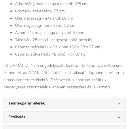
A kormány magassága a talajtól: 108 cm
Kormány szélessége: 77 cm
Ülésmagasság - a talajtól: 86 cm
Ülésmagasság - emelőktől: 52 cm
Az emelők magassága a talajtól: 34 cm
Távolság: 28 cm (1. lengéscsillapító pozíció)
Csomag méretei H x Sz x Ma: 160 x 38 x 77 cm
Csomag súlya nettó / bruttó: 77 / 87 kg
INFORMÁCIÓ: Nem engedélyezett közúton történő üzemeltetésre.
A méretek az ATV beállításától és kalibrálásától függően eltérhetnek
a megjelenített értékektől. Szétszerelt állapotban szállítjuk.
Megegyezés szerint felár ellenében összeszerelés is kérhető.
Termékparaméterek
Értékelés