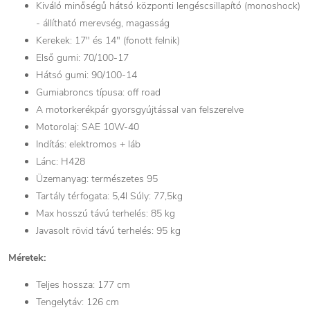
Kiváló minőségű hátsó központi lengéscsillapító (monoshock)
- állítható merevség, magasság
Kerekek: 17" és 14" (fonott felnik)
Első gumi: 70/100-17
Hátsó gumi: 90/100-14
Gumiabroncs típusa: off road
A motorkerékpár gyorsgyújtással van felszerelve
Motorolaj: SAE 10W-40
Indítás: elektromos + láb
Lánc: H428
Üzemanyag: természetes 95
Tartály térfogata: 5,4l Súly: 77,5kg
Max hosszú távú terhelés: 85 kg
Javasolt rövid távú terhelés: 95 kg
Méretek:
Teljes hossza: 177 cm
Tengelytáv: 126 cm