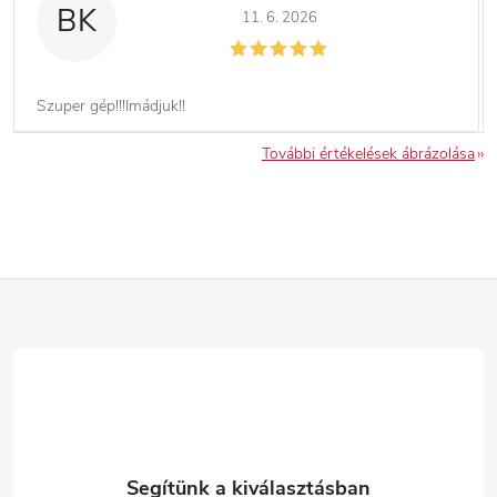
BK
11. 6. 2026
Szuper gép!!!Imádjuk!!
További értékelések ábrázolása
L
á
b
l