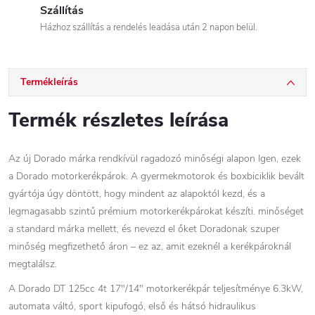
Szállítás
Házhoz szállítás a rendelés leadása után 2 napon belül.
Termékleírás
Termék részletes leírása
Az új Dorado márka rendkívül ragadozó minőségi alapon Igen, ezek
a Dorado motorkerékpárok. A gyermekmotorok és boxbiciklik bevált
gyártója úgy döntött, hogy mindent az alapoktól kezd, és a
legmagasabb szintű prémium motorkerékpárokat készíti. minőséget
a standard márka mellett, és nevezd el őket Doradonak szuper
minőség megfizethető áron – ez az, amit ezeknél a kerékpároknál
megtalálsz.
A Dorado DT 125cc 4t 17"/14" motorkerékpár teljesítménye 6.3kW,
automata váltó, sport kipufogó, első és hátsó hidraulikus