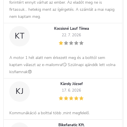
forintért ennyit várhat az ember. Az eladót meg ne is
firtassuk… hetekig ment az ígérgetés. A számlát a mai napig
nem kaptam meg.
Kocsisné Lauf Tímea
KT
22. 7. 2026
A motor 1 hét alatt nem érkezett meg és a bolttól sem
kaptam választ az e-mailomra!🙄 Szülinapi ajándék lett volna
kisfiamnak😞
Kàroly József
KJ
17. 6. 2026
Kommunákáció a bolttal több ,mint megfelelő.
Bikefanatic Kft.