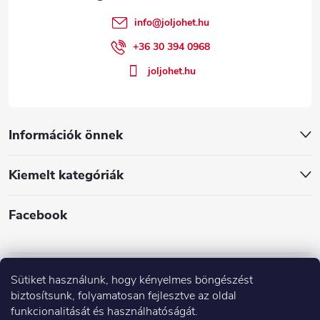
é
info
@
joljohet.hu
c
+36 30 394 0968
joljohet.hu
Információk önnek
Kiemelt kategóriák
Facebook
Sütiket használunk, hogy kényelmes böngészést
biztosítsunk, folyamatosan fejlesztve az oldal
funkcionalitását és használhatóságát.
Árak és paraméterek összehasonlítása az Árukeresőn