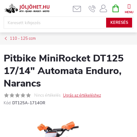
Ugrás
KOSÁR
a
fő
KERESÉS
tartalomhoz
110 - 125 ccm
Pitbike MiniRocket DT125
17/14" Automata Enduro,
Narancs
Nincs értékelés
Ugrás az értékeléshez
Kód:
DT125A-1714OR