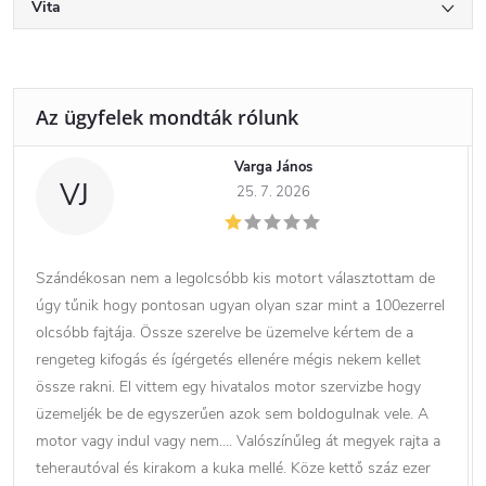
Vita
Varga János
VJ
25. 7. 2026
Szándékosan nem a legolcsóbb kis motort választottam de
úgy tűnik hogy pontosan ugyan olyan szar mint a 100ezerrel
olcsóbb fajtája. Össze szerelve be üzemelve kértem de a
rengeteg kifogás és ígérgetés ellenére mégis nekem kellet
össze rakni. El vittem egy hivatalos motor szervizbe hogy
üzemeljék be de egyszerűen azok sem boldogulnak vele. A
motor vagy indul vagy nem…. Valószínűleg át megyek rajta a
teherautóval és kirakom a kuka mellé. Köze kettő száz ezer