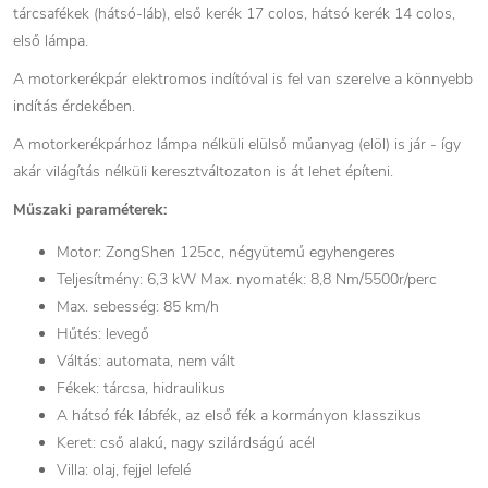
tárcsafékek (hátsó-láb), első kerék 17 colos, hátsó kerék 14 colos,
első lámpa.
A motorkerékpár elektromos indítóval is fel van szerelve a könnyebb
indítás érdekében.
A motorkerékpárhoz lámpa nélküli elülső műanyag (elöl) is jár - így
akár világítás nélküli keresztváltozaton is át lehet építeni.
Műszaki paraméterek:
Motor: ZongShen 125cc, négyütemű egyhengeres
Teljesítmény: 6,3 kW Max. nyomaték: 8,8 Nm/5500r/perc
Max. sebesség: 85 km/h
Hűtés: levegő
Váltás: automata, nem vált
Fékek: tárcsa, hidraulikus
A hátsó fék lábfék, az első fék a kormányon klasszikus
Keret: cső alakú, nagy szilárdságú acél
Villa: olaj, fejjel lefelé