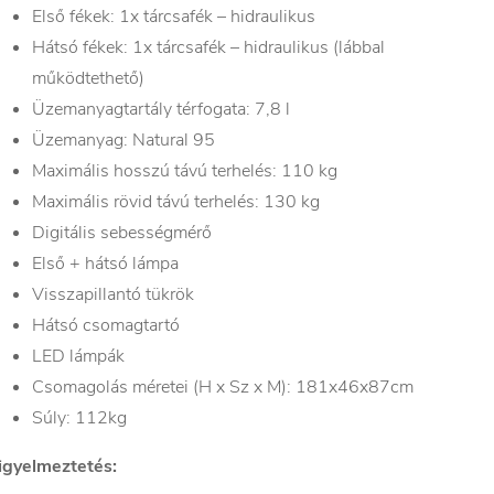
Első fékek: 1x tárcsafék – hidraulikus
Hátsó fékek: 1x tárcsafék – hidraulikus (lábbal
működtethető)
Üzemanyagtartály térfogata: 7,8 l
Üzemanyag: Natural 95
Maximális hosszú távú terhelés: 110 kg
Maximális rövid távú terhelés: 130 kg
Digitális sebességmérő
Első + hátsó lámpa
Visszapillantó tükrök
Hátsó csomagtartó
LED lámpák
Csomagolás méretei (H x Sz x M): 181x46x87cm
Súly: 112kg
igyelmeztetés: