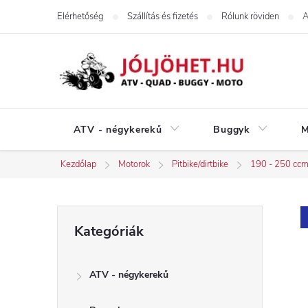
Ugrás
Elérhetőség
Szállítás és fizetés
Rólunk röviden
A
a
fő
tartalomhoz
ATV - négykerekű
Buggyk
M
Kezdőlap
Motorok
Pitbike/dirtbike
190 - 250 cc
O
Kategóriák
Kategóriák
átugrása
l
ATV - négykerekű
d