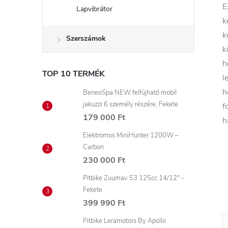
E
Lapvibrátor
k
k
Szerszámok
k
h
TOP 10 TERMÉK
l
h
BeneoSpa NEW felfújható mobil
jakuzzi 6 személy részére, Fekete
f
179 000 Ft
h
Elektromos MiniHunter 1200W –
Carbon
230 000 Ft
Pitbike Zuumav S3 125cc 14/12" -
Fekete
399 990 Ft
Pitbike Leramotors By Apollo