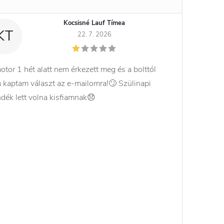
Kocsisné Lauf Tímea
KT
22. 7. 2026
otor 1 hét alatt nem érkezett meg és a bolttól
 kaptam választ az e-mailomra!🙄 Szülinapi
ndék lett volna kisfiamnak😞