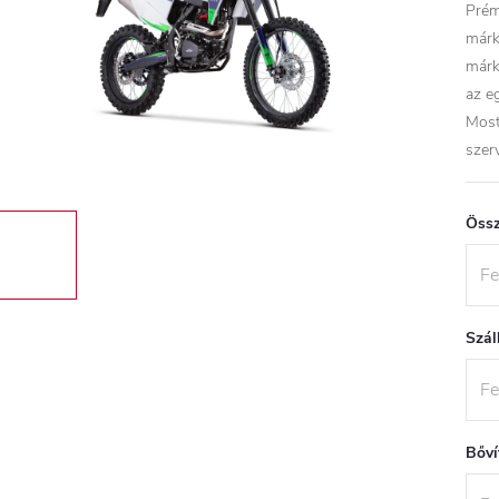
Prém
márk
márk
az e
Most
szerv
Össz
Szál
Bőví