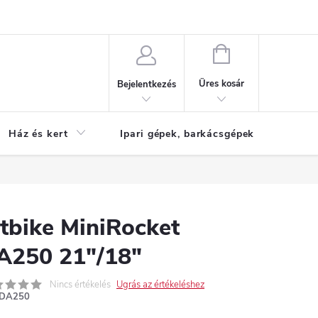
Reklamáció
KOSÁR
Üres kosár
Bejelentkezés
Ház és kert
Ipari gépek, barkácsgépek
S
itbike MiniRocket
A250 21″/18″
Nincs értékelés
Ugrás az értékeléshez
DA250