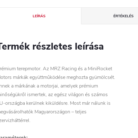
LEÍRÁS
ÉRTÉKELÉS
Termék részletes leírása
rémium terepmotor. Az MRZ Racing és a MiniRocket
otors márkák együttműködése meghozta gyümölcsét.
nnek a márkának a motorjai, amelyek prémium
inőségükről ismertek, az egész világon és számos
U-országba kerülnek kiküldésre. Most már nálunk is
egvásárolhatók Magyarországon – teljes
zervizháttérrel.
araméterek: