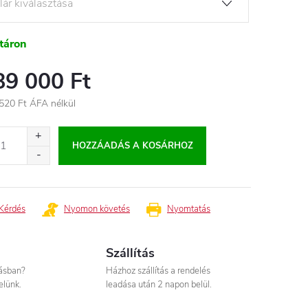
táron
89 000 Ft
520 Ft
ÁFA nélkül
égár:
HOZZÁADÁS A KOSÁRHOZ
Kérdés
Nyomon követés
Nyomtatás
Szállítás
tásban?
Házhoz szállítás a rendelés
elünk.
leadása után 2 napon belül.