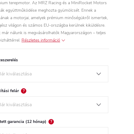
ium terepmotor. Az MRZ Racing és a MiniRocket Motors
ák együttműködése meghozta gyümölcsét. Ennek a
ának a motorjai, amelyek prémium minőségükről ismertek,
gész világon és számos EU-országba kerülnek kiküldésre.
 már nálunk is megvásárolhatók Magyarországon – teljes
izháttérrel.
Részletes információ
eszerelés
lítási felár
?
tett garancia (12 hónap)
?