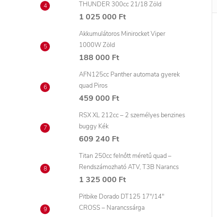
THUNDER 300cc 21/18 Zöld
1 025 000 Ft
Akkumulátoros Minirocket Viper
1000W Zöld
188 000 Ft
AFN125cc Panther automata gyerek
quad Piros
459 000 Ft
RSX XL 212cc – 2 személyes benzines
buggy Kék
609 240 Ft
Titan 250cc felnőtt méretű quad –
Rendszámozható ATV, T3B Narancs
1 325 000 Ft
Pitbike Dorado DT125 17"/14"
CROSS – Narancssárga