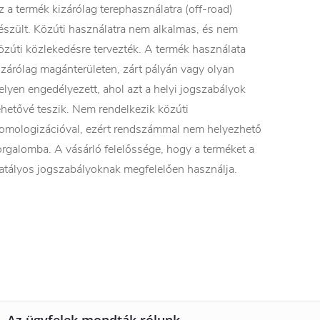
z a termék kizárólag terephasználatra (off-road)
észült. Közúti használatra nem alkalmas, és nem
özúti közlekedésre tervezték. A termék használata
izárólag magánterületen, zárt pályán vagy olyan
elyen engedélyezett, ahol azt a helyi jogszabályok
ehetővé teszik. Nem rendelkezik közúti
omologizációval, ezért rendszámmal nem helyezhető
orgalomba. A vásárló felelőssége, hogy a terméket a
atályos jogszabályoknak megfelelően használja.