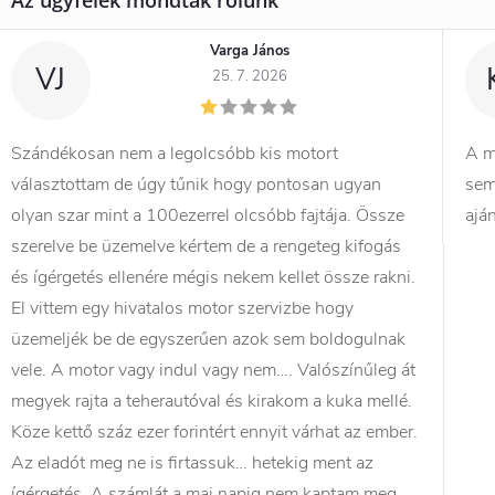
Varga János
VJ
25. 7. 2026
Szándékosan nem a legolcsóbb kis motort
A m
választottam de úgy tűnik hogy pontosan ugyan
sem
olyan szar mint a 100ezerrel olcsóbb fajtája. Össze
ajá
szerelve be üzemelve kértem de a rengeteg kifogás
és ígérgetés ellenére mégis nekem kellet össze rakni.
El vittem egy hivatalos motor szervizbe hogy
üzemeljék be de egyszerűen azok sem boldogulnak
vele. A motor vagy indul vagy nem…. Valószínűleg át
megyek rajta a teherautóval és kirakom a kuka mellé.
Köze kettő száz ezer forintért ennyit várhat az ember.
Az eladót meg ne is firtassuk… hetekig ment az
ígérgetés. A számlát a mai napig nem kaptam meg.