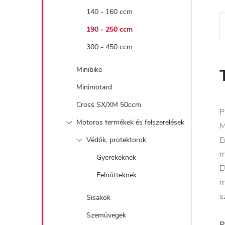
140 - 160 ccm
190 - 250 ccm
300 - 450 ccm
Minibike
Minimotard
Cross SX/XM 50ccm
P
Motoros termékek és felszerelések
M
E
Védők, protektorok
m
Gyerekeknek
E
Felnőtteknek
m
s
Sisakok
Szemüvegek
P