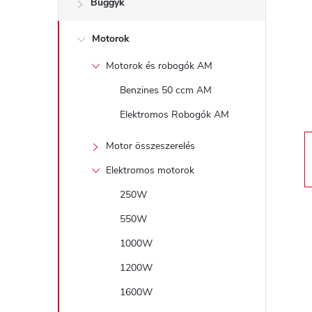
Buggyk
a
Motorok
l
Motorok és robogók AM
s
Benzines 50 ccm AM
ó
Elektromos Robogók AM
p
Motor összeszerelés
Elektromos motorok
a
250W
n
550W
1000W
e
1200W
l
1600W