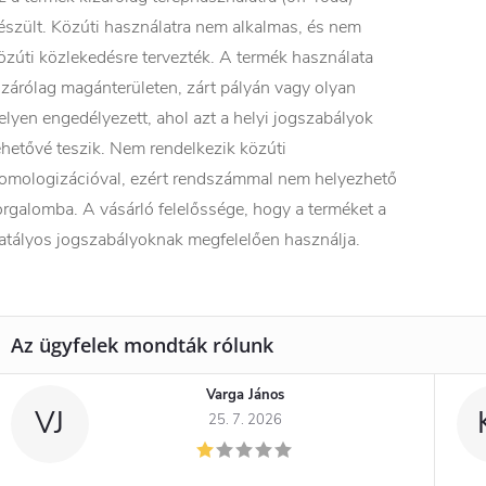
észült. Közúti használatra nem alkalmas, és nem
özúti közlekedésre tervezték. A termék használata
izárólag magánterületen, zárt pályán vagy olyan
elyen engedélyezett, ahol azt a helyi jogszabályok
ehetővé teszik. Nem rendelkezik közúti
omologizációval, ezért rendszámmal nem helyezhető
orgalomba. A vásárló felelőssége, hogy a terméket a
atályos jogszabályoknak megfelelően használja.
Varga János
VJ
25. 7. 2026