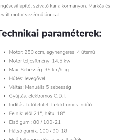
engéscsillapító, szívató kar a kormányon. Márkás és
evált motor vezérműlánccal.
Technikai paraméterek:
Motor: 250 ccm, egyhengeres, 4 ütemű
Motor teljesítmény: 14,5 kw
Max. Sebesség: 95 km/h-ig
Hűtés: levegővel
Váltás: Manuális 5 sebesség
Gyújtás: elektromos C.D.I.
Indítás: futófelület + elektromos indító
Felnik: elöl 21", hátul 18"
Első gumi: 80 / 100-21
Hátsó gumik: 100 / 90-18
Első felfüggesztés: olajcsillapítók