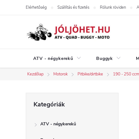
Ugrás
Elérhetőség
Szállítás és fizetés
Rólunk röviden
A
a
fő
tartalomhoz
ATV - négykerekű
Buggyk
M
Kezdőlap
Motorok
Pitbike/dirtbike
190 - 250 cc
O
Kategóriák
Kategóriák
átugrása
l
ATV - négykerekű
d