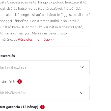
ális 5 sebességes váltó, hangolt kipufogó lélegzetelállító
gal, első és hátsó hidraulikus tárcsafékek (hátsó-láb),
rd olajos első lengéscsillapítók, hátsó felfüggesztés állítható
vséggel, lábindítás + elektromos indító, első kerék 21
s, hátsó kerék 18 tömör váz, kar hátsó lengéscsillapító,
ató kar a kormányon. Márkás és bevált motor
rműlánccal.
Részletes információ
eszerelés
lítási felár
?
tett garancia (12 hónap)
?