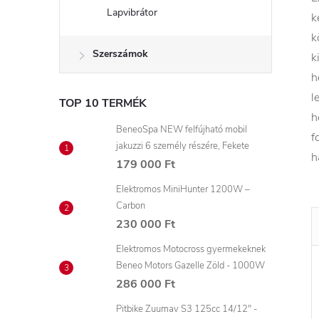
Lapvibrátor
k
k
Szerszámok
k
h
l
TOP 10 TERMÉK
h
BeneoSpa NEW felfújható mobil
f
jakuzzi 6 személy részére, Fekete
h
179 000 Ft
Elektromos MiniHunter 1200W –
Carbon
230 000 Ft
Elektromos Motocross gyermekeknek
Beneo Motors Gazelle Zöld - 1000W
286 000 Ft
Pitbike Zuumav S3 125cc 14/12" -