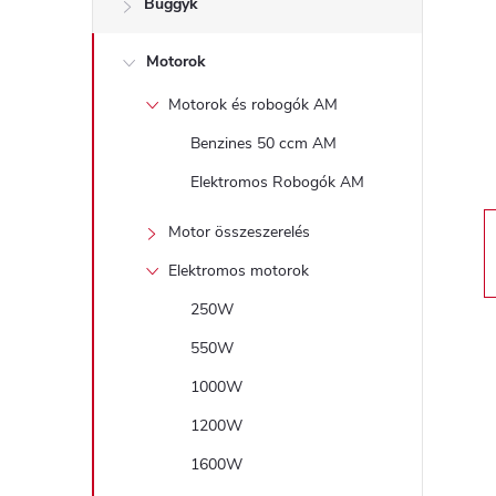
Buggyk
a
Motorok
l
Motorok és robogók AM
s
Benzines 50 ccm AM
ó
Elektromos Robogók AM
p
Motor összeszerelés
Elektromos motorok
a
250W
n
550W
1000W
e
1200W
l
1600W