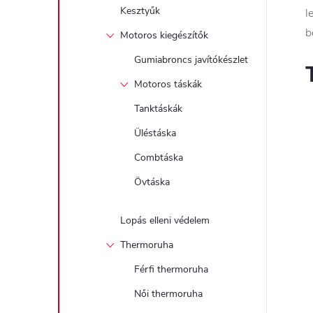
Kesztyűk
l
b
Motoros kiegészítők
Gumiabroncs javítókészlet
Motoros táskák
Tanktáskák
Üléstáska
Combtáska
Övtáska
Lopás elleni védelem
Thermoruha
Férfi thermoruha
Női thermoruha