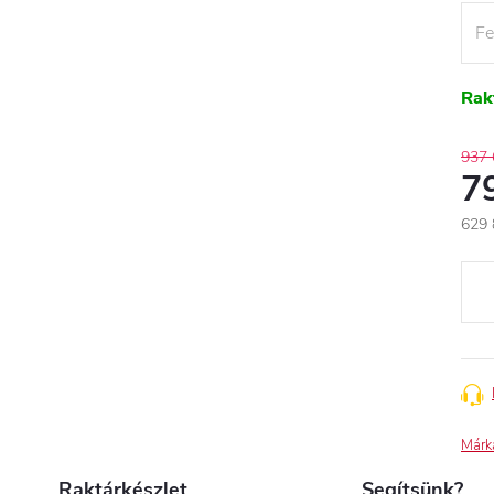
Rak
937 
7
629 
Egys
Márk
Raktárkészlet
Segítsünk?