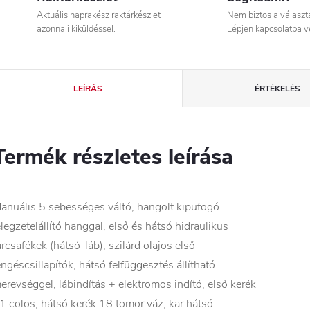
Aktuális naprakész raktárkészlet
Nem biztos a válasz
azonnali kiküldéssel.
Lépjen kapcsolatba v
LEÍRÁS
ÉRTÉKELÉS
Termék részletes leírása
anuális 5 sebességes váltó, hangolt kipufogó
élegzetelállító hanggal, első és hátsó hidraulikus
árcsafékek (hátsó-láb), szilárd olajos első
engéscsillapítók, hátsó felfüggesztés állítható
erevséggel, lábindítás + elektromos indító, első kerék
1 colos, hátsó kerék 18 tömör váz, kar hátsó