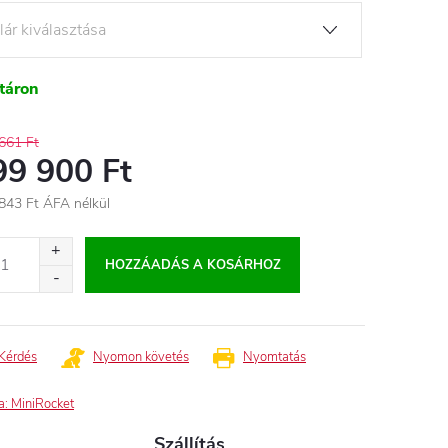
táron
661 Ft
99 900 Ft
843 Ft
ÁFA nélkül
égár:
HOZZÁADÁS A KOSÁRHOZ
Kérdés
Nyomon követés
Nyomtatás
a:
MiniRocket
Szállítás