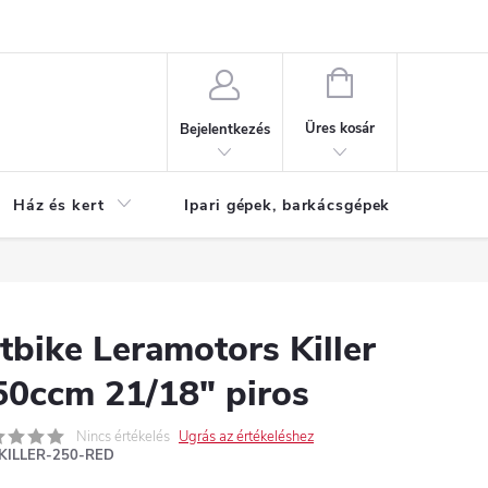
Reklamáció
KOSÁR
Üres kosár
Bejelentkezés
Ház és kert
Ipari gépek, barkácsgépek
S
tbike Leramotors Killer
50ccm 21/18" piros
Nincs értékelés
Ugrás az értékeléshez
KILLER-250-RED