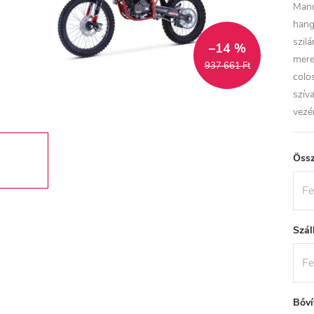
Manu
hang
szilá
–14 %
mere
937 661 Ft
colo
szív
vezé
Össz
Szál
Bőví