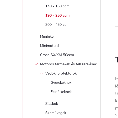
140 - 160 ccm
190 - 250 ccm
300 - 450 ccm
Minibike
Minimotard
Cross SX/XM 50ccm
Motoros termékek és felszerelések
Védők, protektorok
M
Gyerekeknek
l
Felnőtteknek
t
l
Sisakok
m
Szemüvegek
2