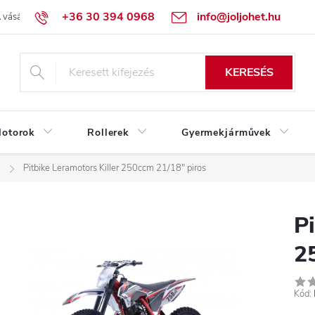
+36 30 394 0968
info@joljohet.hu
 vásárlás lépései
Üzleti feltételek (ÁSZF)
Adatkezelési tájékoztató
KERESÉS
otorok
Rollerek
Gyermekjárművek
m
Pitbike Leramotors Killer 250ccm 21/18" piros
Pi
2
Kód: