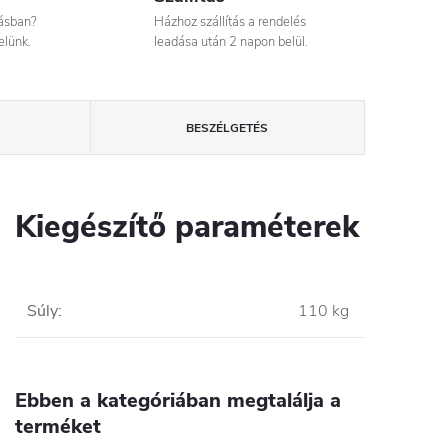
tásban?
Házhoz szállítás a rendelés
elünk.
leadása után 2 napon belül.
BESZÉLGETÉS
Kiegészítő paraméterek
Súly
:
110 kg
Ebben a kategóriában megtalálja a
terméket