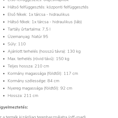
Hátsó felfüggesztés: központi felfüggesztés
Első fékek: 1x tárcsa - hidraulikus
Hátsó fékek: 1x tárcsa - hidraulikus (láb)
Tartály űrtartalma: 7,5 l
Üzemanyag: Natúr 95
Súly: 110
Ajánlott terhelés (hosszú távra): 130 kg
Max. terhelés (rövid távú): 150 kg
Teljes hossza: 210 cm
Kormány magassága (földtől): 117 cm
Kormány szélessége: 84 cm
Nyereg magassága (földtől): 92 cm
Hossza: 211 cm
igyelmeztetés:
z a termék kizárólag terephasználatra (off-road)