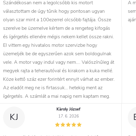
Szándékosan nem a legolcsóbb kis motort
A m
választottam de úgy tűnik hogy pontosan ugyan
sem
olyan szar mint a 100ezerrel olcsóbb fajtája. Össze
ajá
szerelve be üzemelve kértem de a rengeteg kifogás
és ígérgetés ellenére mégis nekem kellet össze rakni.
El vittem egy hivatalos motor szervizbe hogy
üzemeljék be de egyszerűen azok sem boldogulnak
vele. A motor vagy indul vagy nem…. Valószínűleg át
megyek rajta a teherautóval és kirakom a kuka mellé.
Köze kettő száz ezer forintért ennyit várhat az ember.
Az eladót meg ne is firtassuk… hetekig ment az
ígérgetés. A számlát a mai napig nem kaptam meg.
Kàroly József
KJ
17. 6. 2026