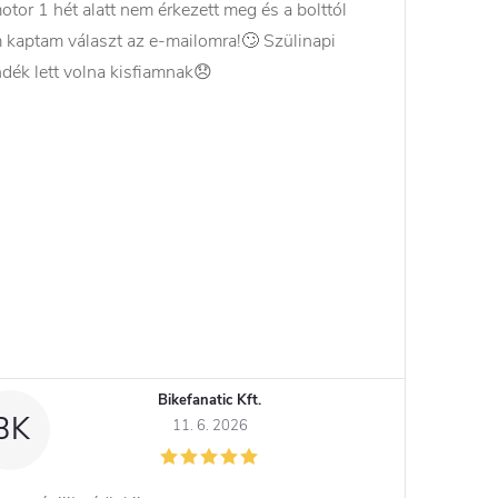
otor 1 hét alatt nem érkezett meg és a bolttól
 kaptam választ az e-mailomra!🙄 Szülinapi
ndék lett volna kisfiamnak😞
Bikefanatic Kft.
BK
11. 6. 2026