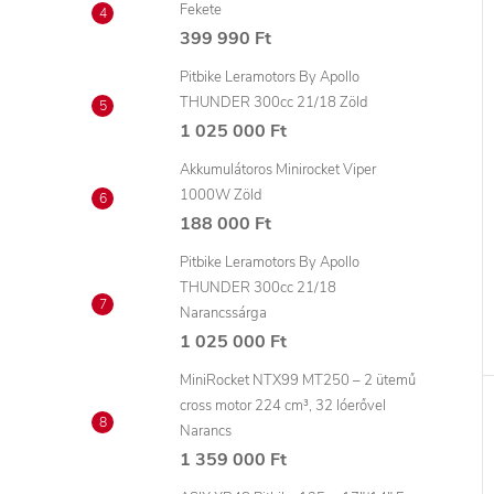
Fekete
399 990 Ft
Pitbike Leramotors By Apollo
THUNDER 300cc 21/18 Zöld
1 025 000 Ft
Akkumulátoros Minirocket Viper
1000W Zöld
188 000 Ft
Pitbike Leramotors By Apollo
THUNDER 300cc 21/18
Narancssárga
1 025 000 Ft
MiniRocket NTX99 MT250 – 2 ütemű
cross motor 224 cm³, 32 lóerővel
Narancs
1 359 000 Ft