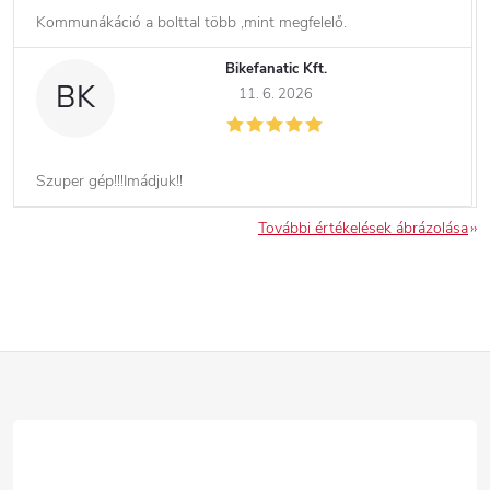
Kommunákáció a bolttal több ,mint megfelelő.
Bikefanatic Kft.
BK
11. 6. 2026
Szuper gép!!!Imádjuk!!
További értékelések ábrázolása
L
á
b