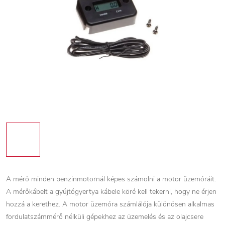
A mérő minden benzinmotornál képes számolni a motor üzemóráit.
A mérőkábelt a gyújtógyertya kábele köré kell tekerni, hogy ne érjen
hozzá a kerethez. A motor üzemóra számlálója különösen alkalmas
fordulatszámmérő nélküli gépekhez az üzemelés és az olajcsere