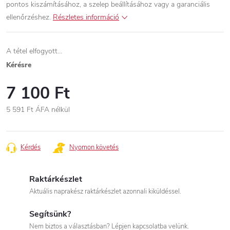
pontos kiszámításához, a szelep beállításához vagy a garanciális
ellenőrzéshez.
Részletes információ
A tétel elfogyott…
Kérésre
7 100 Ft
5 591 Ft ÁFA nélkül
Egységár:
Kérdés
Nyomon követés
Raktárkészlet
Aktuális naprakész raktárkészlet azonnali kiküldéssel.
Segítsünk?
Nem biztos a választásban? Lépjen kapcsolatba velünk.