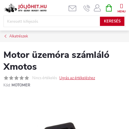
Ugrás
KOSÁR
a
fő
KERESÉS
tartalomhoz
Alkatrészek
Motor üzemóra számláló
Xmotos
Nincs értékelés
Ugrás az értékeléshez
Kód:
MOTOMER