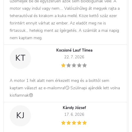
üzemeljék be de egyszerűen azok sem boldogulnak vele. A
motor vagy indul vagy nem…. Valószínűleg át megyek rajta a
teherautóval és kirakom a kuka mellé. Köze kettő száz ezer
forintért ennyit várhat az ember. Az eladót meg ne is
firtassuk… hetekig ment az ígérgetés. A számlát a mai napig
nem kaptam meg.
Kocsisné Lauf Tímea
KT
22. 7. 2026
A motor 1 hét alatt nem érkezett meg és a bolttól sem
kaptam választ az e-mailomra!🙄 Szülinapi ajándék lett volna
kisfiamnak😞
Kàroly József
KJ
17. 6. 2026