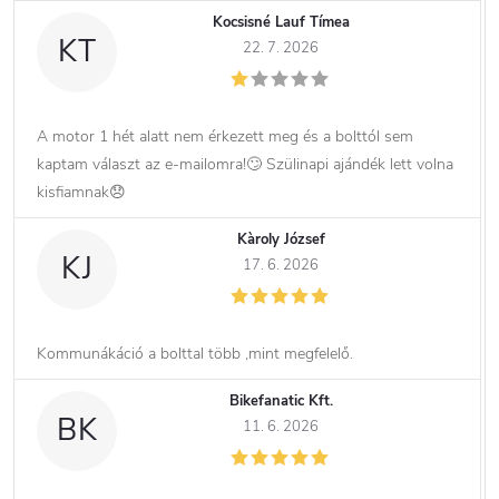
Kocsisné Lauf Tímea
KT
22. 7. 2026
A motor 1 hét alatt nem érkezett meg és a bolttól sem
kaptam választ az e-mailomra!🙄 Szülinapi ajándék lett volna
kisfiamnak😞
Kàroly József
KJ
17. 6. 2026
Kommunákáció a bolttal több ,mint megfelelő.
Bikefanatic Kft.
BK
11. 6. 2026