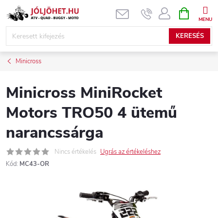
Ugrás
KOSÁR
a
fő
KERESÉS
tartalomhoz
Minicross
Minicross MiniRocket
Motors TRO50 4 ütemű
narancssárga
Nincs értékelés
Ugrás az értékeléshez
Kód:
MC43-OR