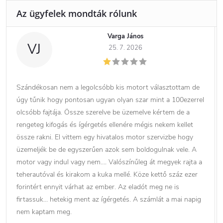
Varga János
VJ
25. 7. 2026
Szándékosan nem a legolcsóbb kis motort választottam de
úgy tűnik hogy pontosan ugyan olyan szar mint a 100ezerrel
olcsóbb fajtája. Össze szerelve be üzemelve kértem de a
rengeteg kifogás és ígérgetés ellenére mégis nekem kellet
össze rakni. El vittem egy hivatalos motor szervizbe hogy
üzemeljék be de egyszerűen azok sem boldogulnak vele. A
motor vagy indul vagy nem…. Valószínűleg át megyek rajta a
teherautóval és kirakom a kuka mellé. Köze kettő száz ezer
forintért ennyit várhat az ember. Az eladót meg ne is
firtassuk… hetekig ment az ígérgetés. A számlát a mai napig
nem kaptam meg.