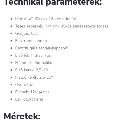
Technikai paraméterek:
Motor: 4T-50ccm 1,8 kW el.indító
Teljes sebesség (Km / h): 45-ös sebességkorlátozás
Gyújtás: C.D.I
Elektromos indító
Centrifugális tengelykapcsoló
Első fék: hidraulikus
Hátsó fék: hidraulikus
Első kerék: 2,5-10"
Hátsó kerék: 2,5-10"
Gyors tűz
Elemek: 12V (4Ah)
Lakkozott keret
Méretek: