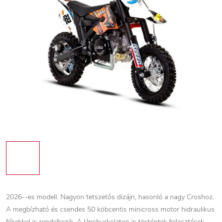
2026--es modell. Nagyon tetszetős dizájn, hasonló a nagy Croshoz.
A megbízható és csendes 50 köbcentis minicross motor hidraulikus
fékekkel is rendelkezik. A láncburkolaton is történtek fejlesztések.