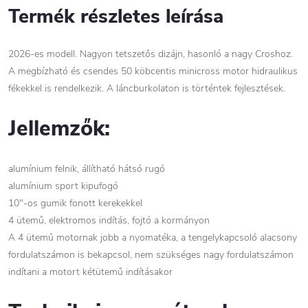
Termék részletes leírása
2026-es modell. Nagyon tetszetős dizájn, hasonló a nagy Croshoz.
A megbízható és csendes 50 köbcentis minicross motor hidraulikus
fékekkel is rendelkezik. A láncburkolaton is történtek fejlesztések.
Jellemzők:
alumínium felnik, állítható hátsó rugó
alumínium sport kipufogó
10"-os gumik fonott kerekekkel
4 ütemű, elektromos indítás, fojtó a kormányon
A 4 ütemű motornak jobb a nyomatéka, a tengelykapcsoló alacsony
fordulatszámon is bekapcsol, nem szükséges nagy fordulatszámon
indítani a motort kétütemű indításakor