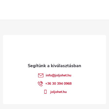
L
á
b
l
é
info
@
joljohet.hu
c
+36 30 394 0968
joljohet.hu