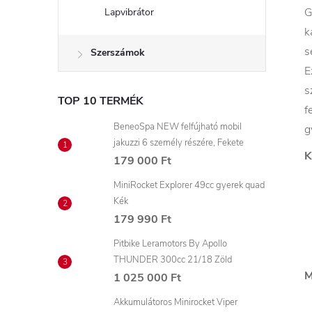
G
Lapvibrátor
k
s
Szerszámok
E
s
TOP 10 TERMÉK
f
BeneoSpa NEW felfújható mobil
g
jakuzzi 6 személy részére, Fekete
K
179 000 Ft
MiniRocket Explorer 49cc gyerek quad
Kék
179 990 Ft
Pitbike Leramotors By Apollo
THUNDER 300cc 21/18 Zöld
M
1 025 000 Ft
Akkumulátoros Minirocket Viper