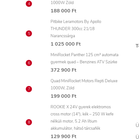
1000W Zöld
188 000 Ft
Pitbike Leramotors By Apollo
THUNDER 300cc 21/18
Narancssárga
1 025 000 Ft
T
MiniRocket Panther 125 cm³ automata
gyermek quad – Benzines ATV Szürke
372 900 Ft
Quad MiniRocket Motors Repti Deluxe
1000W, Zöld
199 000 Ft
ROOKIE X 24V gyerek elektromos
cross motor (14"), kék – 250 W kefe
nélküli motor, 5.2 Ah lítium
Ü
akkumulátor, hátsó tárcsafék
129 900 Ft
Ü