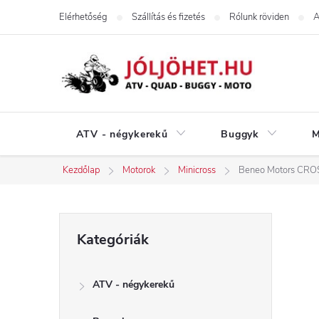
Ugrás
Elérhetőség
Szállítás és fizetés
Rólunk röviden
A
a
fő
tartalomhoz
ATV - négykerekű
Buggyk
M
Kezdőlap
Motorok
Minicross
Beneo Motors CRO
O
Kategóriák
Kategóriák
átugrása
l
ATV - négykerekű
d