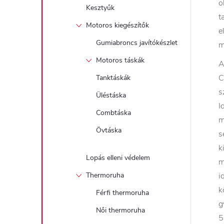
o
Kesztyűk
t
Motoros kiegészítők
e
Gumiabroncs javítókészlet
m
Motoros táskák
A
C
Tanktáskák
s
Üléstáska
I
Combtáska
m
Övtáska
s
k
Lopás elleni védelem
m
Thermoruha
i
k
Férfi thermoruha
g
Női thermoruha
5