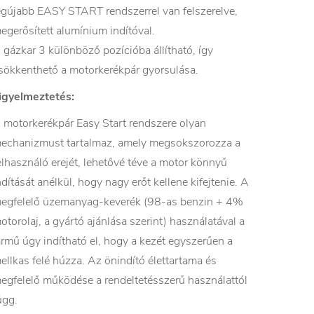
egújabb EASY START rendszerrel van felszerelve,
egerősített alumínium indítóval.
 gázkar 3 különböző pozícióba állítható, így
sökkenthető a motorkerékpár gyorsulása.
igyelmeztetés:
 motorkerékpár Easy Start rendszere olyan
echanizmust tartalmaz, amely megsokszorozza a
elhasználó erejét, lehetővé téve a motor könnyű
ndítását anélkül, hogy nagy erőt kellene kifejtenie. A
egfelelő üzemanyag-keverék (98-as benzin + 4%
otorolaj, a gyártó ajánlása szerint) használatával a
ármű úgy indítható el, hogy a kezét egyszerűen a
ellkas felé húzza. Az önindító élettartama és
egfelelő működése a rendeltetésszerű használattól
ügg.