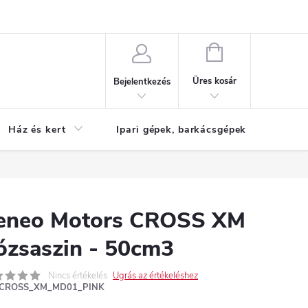
Reklamáció
KOSÁR
Üres kosár
Bejelentkezés
Ház és kert
Ipari gépek, barkácsgépek
S
eneo Motors CROSS XM
ózsaszin - 50cm3
Nincs értékelés
Ugrás az értékeléshez
CROSS_XM_MD01_PINK