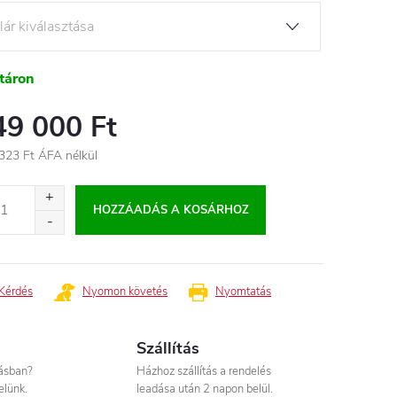
táron
49 000 Ft
323 Ft
ÁFA nélkül
égár:
HOZZÁADÁS A KOSÁRHOZ
Kérdés
Nyomon követés
Nyomtatás
Szállítás
tásban?
Házhoz szállítás a rendelés
elünk.
leadása után 2 napon belül.