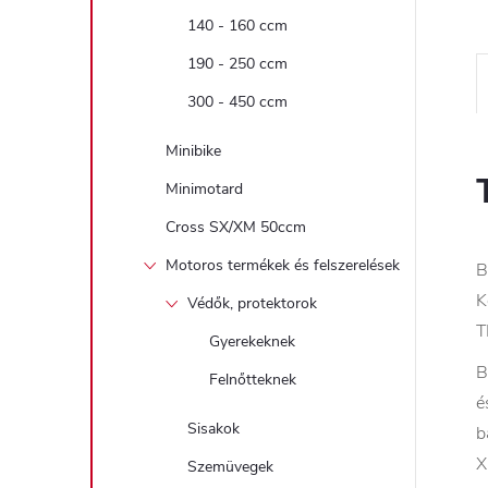
140 - 160 ccm
190 - 250 ccm
300 - 450 ccm
Minibike
Minimotard
Cross SX/XM 50ccm
Motoros termékek és felszerelések
B
K
Védők, protektorok
T
Gyerekeknek
B
Felnőtteknek
é
Sisakok
b
X
Szemüvegek