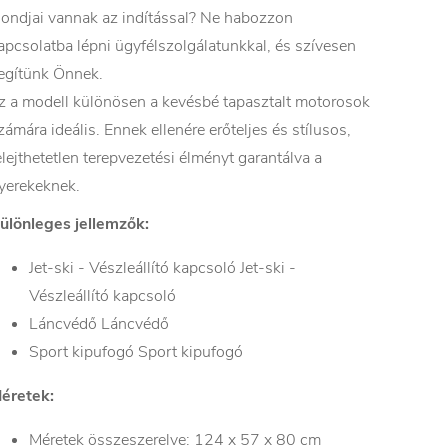
ondjai vannak az indítással? Ne habozzon
apcsolatba lépni ügyfélszolgálatunkkal, és szívesen
egítünk Önnek.
z a modell különösen a kevésbé tapasztalt motorosok
zámára ideális. Ennek ellenére erőteljes és stílusos,
elejthetetlen terepvezetési élményt garantálva a
yerekeknek.
ülönleges jellemzők:
Jet-ski - Vészleállító kapcsoló Jet-ski -
Vészleállító kapcsoló
Láncvédő Láncvédő
Sport kipufogó Sport kipufogó
éretek:
Méretek összeszerelve: 124 x 57 x 80 cm