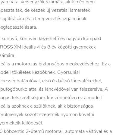
lyan fiatal versenyzők számára, akik még nem
apasztaltak, de készek új vezetési ismeretek
lsajátítására és a terepvezetés izgalmának
egtapasztalására.
 könnyű, könnyen kezelhető és nagyon kompakt
ROSS XM ideális 4 és 8 év közötti gyermekek
zámára.
deális a motorozás biztonságos megkezdéséhez. Ez a
odell tökéletes kezdőknek. Gyorsulási
ebességhatárolóval, első és hátsó tárcsafékekkel,
ipufogóburkolattal és láncvédővel van felszerelve. A
agas felszereltségnek köszönhetően ez a modell
deális azoknak a szülőknek, akik biztonságos
örülmények között szeretnék nyomon követni
yermekeik fejlődését.
0 köbcentis 2-ütemű motorral, automata váltóval és a