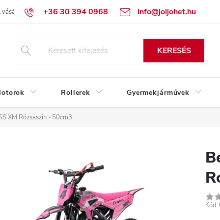
+36 30 394 0968
info@joljohet.hu
 vásárlás lépései
Üzleti feltételek (ÁSZF)
Adatkezelési tájékoztató
KERESÉS
otorok
Rollerek
Gyermekjárművek
SS XM Rózsaszin - 50cm3
B
R
Kód: