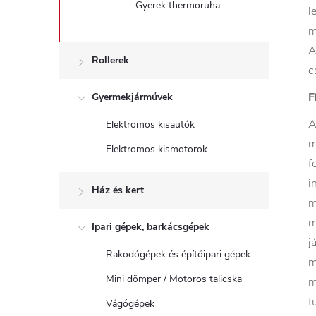
Gyerek thermoruha
l
m
A
Rollerek
c
F
Gyermekjárművek
A
Elektromos kisautók
m
Elektromos kismotorok
f
i
Ház és kert
m
m
Ipari gépek, barkácsgépek
j
Rakodógépek és építőipari gépek
m
Mini dömper / Motoros talicska
m
f
Vágógépek