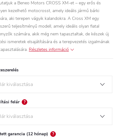
tatjuk a Beneo Motors CROSS XM-et – egy erős és
yen kezelhető motocrosst, amely ideális jármű bárki
ára, aki terepen vágyik kalandokra. A Cross XM egy
szerű teljesítményű modell, amely ideális olyan fiatal
enyzők számára, akik még nem tapasztaltak, de készek új
tési ismeretek elsajátítására és a terepvezetés izgalmának
apasztalására.
Részletes információ
eszerelés
lítási felár
?
tett garancia (12 hónap)
?