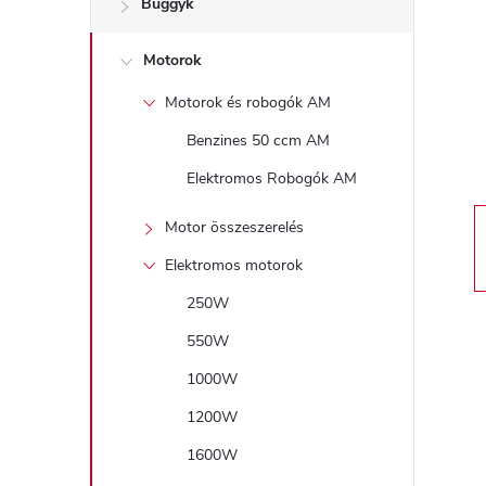
Buggyk
a
Motorok
l
Motorok és robogók AM
s
Benzines 50 ccm AM
ó
Elektromos Robogók AM
p
Motor összeszerelés
Elektromos motorok
a
250W
n
550W
1000W
e
1200W
l
1600W