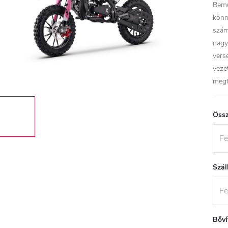
Bemu
könn
szám
nagy
vers
veze
megt
Össz
Szál
Bőví