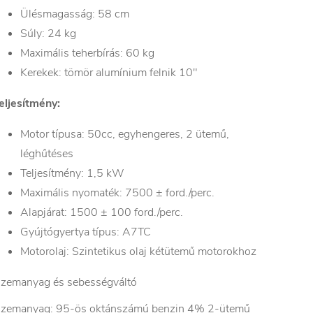
Ülésmagasság: 58 cm
Súly: 24 kg
Maximális teherbírás: 60 kg
Kerekek: tömör alumínium felnik 10"
eljesítmény:
Motor típusa: 50cc, egyhengeres, 2 ütemű,
léghűtéses
Teljesítmény: 1,5 kW
Maximális nyomaték: 7500 ± ford./perc.
Alapjárat: 1500 ± 100 ford./perc.
Gyújtógyertya típus: A7TC
Motorolaj: Szintetikus olaj kétütemű motorokhoz
zemanyag és sebességváltó
zemanyag: 95-ös oktánszámú benzin 4% 2-ütemű