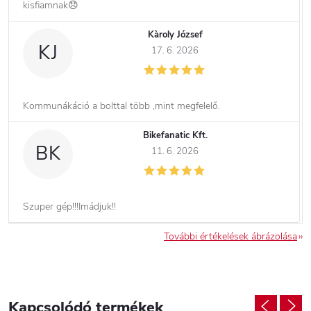
kisfiamnak😞
Kàroly József
KJ
17. 6. 2026
Kommunákáció a bolttal több ,mint megfelelő.
Bikefanatic Kft.
BK
11. 6. 2026
Szuper gép!!!Imádjuk!!
További értékelések ábrázolása
Kapcsolódó termékek