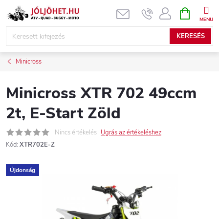
Ugrás
KOSÁR
a
fő
KERESÉS
tartalomhoz
Minicross
Minicross XTR 702 49ccm
2t, E-Start Zöld
Nincs értékelés
Ugrás az értékeléshez
Kód:
XTR702E-Z
Újdonság