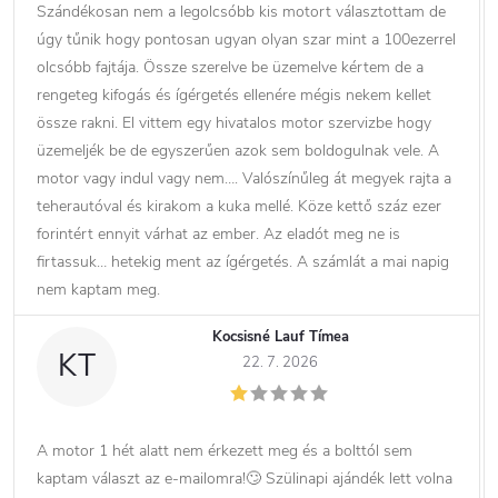
Szándékosan nem a legolcsóbb kis motort választottam de
úgy tűnik hogy pontosan ugyan olyan szar mint a 100ezerrel
olcsóbb fajtája. Össze szerelve be üzemelve kértem de a
rengeteg kifogás és ígérgetés ellenére mégis nekem kellet
össze rakni. El vittem egy hivatalos motor szervizbe hogy
üzemeljék be de egyszerűen azok sem boldogulnak vele. A
motor vagy indul vagy nem…. Valószínűleg át megyek rajta a
teherautóval és kirakom a kuka mellé. Köze kettő száz ezer
forintért ennyit várhat az ember. Az eladót meg ne is
firtassuk… hetekig ment az ígérgetés. A számlát a mai napig
nem kaptam meg.
Kocsisné Lauf Tímea
KT
22. 7. 2026
A motor 1 hét alatt nem érkezett meg és a bolttól sem
kaptam választ az e-mailomra!🙄 Szülinapi ajándék lett volna