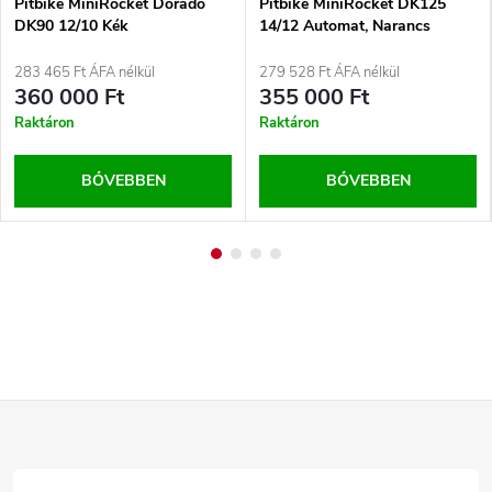
Pitbike MiniRocket Dorado
Pitbike MiniRocket DK125
DK90 12/10 Kék
14/12 Automat, Narancs
283 465 Ft ÁFA nélkül
279 528 Ft ÁFA nélkül
360 000 Ft
355 000 Ft
Raktáron
Raktáron
BŐVEBBEN
BŐVEBBEN
L
á