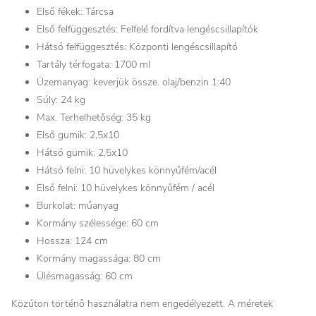
Első fékek: Tárcsa
Első felfüggesztés: Felfelé fordítva lengéscsillapítók
Hátsó felfüggesztés: Központi lengéscsillapító
Tartály térfogata: 1700 ml
Üzemanyag: keverjük össze. olaj/benzin 1:40
Súly: 24 kg
Max. Terhelhetőség: 35 kg
Első gumik: 2,5x10
Hátsó gumik: 2,5x10
Hátsó felni: 10 hüvelykes könnyűfém/acél
Első felni: 10 hüvelykes könnyűfém / acél
Burkolat: műanyag
Kormány szélessége: 60 cm
Hossza: 124 cm
Kormány magassága: 80 cm
Ülésmagasság: 60 cm
Közúton történő használatra nem engedélyezett. A méretek