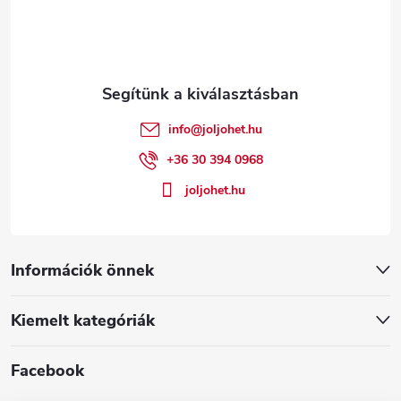
b
l
é
info
@
joljohet.hu
c
+36 30 394 0968
joljohet.hu
Információk önnek
Kiemelt kategóriák
Facebook