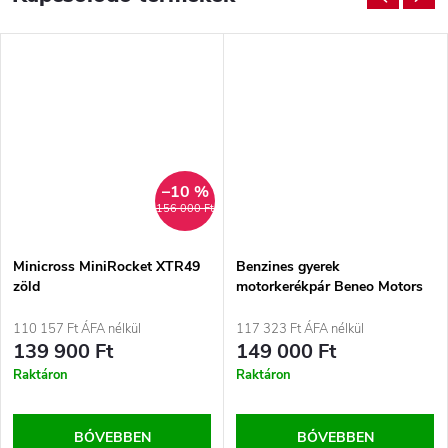
–10 %
156 000 Ft
Minicross MiniRocket XTR49
Benzines gyerek
zöld
motorkerékpár Beneo Motors
CROSS SX Narancssárga -
50cm3
110 157 Ft ÁFA nélkül
117 323 Ft ÁFA nélkül
139 900 Ft
149 000 Ft
Raktáron
Raktáron
BŐVEBBEN
BŐVEBBEN