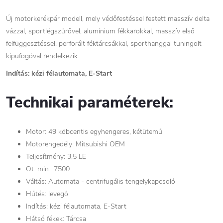
Új motorkerékpár modell, mely védőfestéssel festett masszív delta
vázzal, sportlégszűrővel, alumínium fékkarokkal, masszív első
felfüggesztéssel, perforált féktárcsákkal, sporthanggal tuningolt
kipufogóval rendelkezik.
Indítás: kézi félautomata, E-Start
Technikai paraméterek:
Motor: 49 köbcentis egyhengeres, kétütemű
Motorengedély: Mitsubishi OEM
Teljesítmény: 3,5 LE
Ot. min.: 7500
Váltás: Automata - centrifugális tengelykapcsoló
Hűtés: levegő
Indítás: kézi félautomata, E-Start
Hátsó fékek: Tárcsa