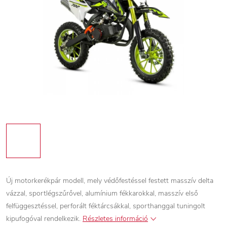
Új motorkerékpár modell, mely védőfestéssel festett masszív delta
vázzal, sportlégszűrővel, alumínium fékkarokkal, masszív első
felfüggesztéssel, perforált féktárcsákkal, sporthanggal tuningolt
kipufogóval rendelkezik.
Részletes információ