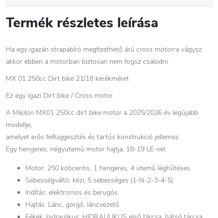
Termék részletes leírása
Ha egy igazán strapabíró megfizethető árú cross motorra vágysz
akkor ebben a motorban biztosan nem fogsz csalodni.
MX 01 250cc Dirt bike 21/18 kerékméret
Ez egy igazi Dirt bike / Cross motor.
A Mikilon MX01 250cc dirt bike motor a 2025/2026 év legújabb
modellje,
amelyet erős felfüggesztés és tartós konstrukció jellemez.
Egy hengeres, négyütemű motor hajtja, 18-19 LE-vel.
Motor: 250 köbcentis, 1 hengeres, 4 ütemű léghűtéses.
Sebességváltó: kézi, 5 sebességes (1-N-2-3-4-5)
Indítás: elektromos és berugós
Hajtás: Lánc, görgő, láncvezető
Fékek: hidraulikus: HIDRAULIKUS első tárcsa, hátsó tárcsa