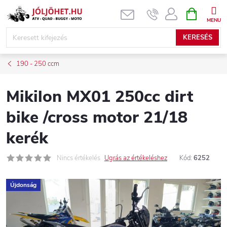
Ugrás
KOSÁR
a
fő
KERESÉS
tartalomhoz
190 - 250 ccm
Mikilon MX01 250cc dirt
bike /cross motor 21/18
kerék
Nincs értékelés
Ugrás az értékeléshez
Kód:
6252
Újdonság