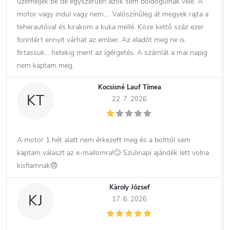
üzemeljék be de egyszerűen azok sem boldogulnak vele. A
motor vagy indul vagy nem…. Valószínűleg át megyek rajta a
teherautóval és kirakom a kuka mellé. Köze kettő száz ezer
forintért ennyit várhat az ember. Az eladót meg ne is
firtassuk… hetekig ment az ígérgetés. A számlát a mai napig
nem kaptam meg.
Kocsisné Lauf Tímea
KT
22. 7. 2026
A motor 1 hét alatt nem érkezett meg és a bolttól sem
kaptam választ az e-mailomra!🙄 Szülinapi ajándék lett volna
kisfiamnak😞
Kàroly József
KJ
17. 6. 2026