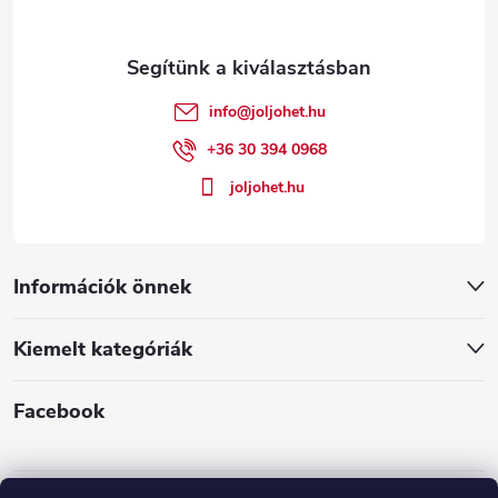
l
é
info
@
joljohet.hu
c
+36 30 394 0968
joljohet.hu
Információk önnek
Kiemelt kategóriák
Facebook