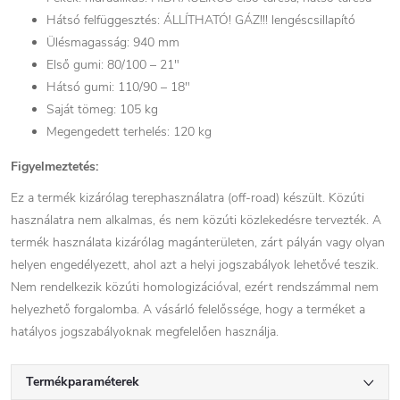
Hátsó felfüggesztés: ÁLLÍTHATÓ! GÁZ!!! lengéscsillapító
Ülésmagasság: 940 mm
Első gumi: 80/100 – 21″
Hátsó gumi: 110/90 – 18″
Saját tömeg: 105 kg
Megengedett terhelés: 120 kg
Figyelmeztetés:
Ez a termék kizárólag terephasználatra (off-road) készült. Közúti
használatra nem alkalmas, és nem közúti közlekedésre tervezték. A
termék használata kizárólag magánterületen, zárt pályán vagy olyan
helyen engedélyezett, ahol azt a helyi jogszabályok lehetővé teszik.
Nem rendelkezik közúti homologizációval, ezért rendszámmal nem
helyezhető forgalomba. A vásárló felelőssége, hogy a terméket a
hatályos jogszabályoknak megfelelően használja.
Termékparaméterek