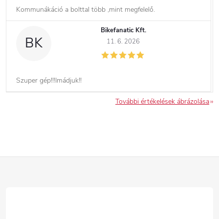
Kommunákáció a bolttal több ,mint megfelelő.
Bikefanatic Kft.
BK
11. 6. 2026
Szuper gép!!!Imádjuk!!
További értékelések ábrázolása
L
á
b